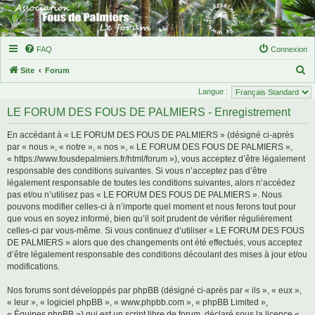
FAQ
Connexion
R
Site
Forum
e
Langue :
c
LE FORUM DES FOUS DE PALMIERS - Enregistrement
h
En accédant à « LE FORUM DES FOUS DE PALMIERS » (désigné ci-après
e
par « nous », « notre », « nos », « LE FORUM DES FOUS DE PALMIERS »,
r
« https://www.fousdepalmiers.fr/html/forum »), vous acceptez d’être légalement
responsable des conditions suivantes. Si vous n’acceptez pas d’être
c
légalement responsable de toutes les conditions suivantes, alors n’accédez
h
pas et/ou n’utilisez pas « LE FORUM DES FOUS DE PALMIERS ». Nous
e
pouvons modifier celles-ci à n’importe quel moment et nous ferons tout pour
que vous en soyez informé, bien qu’il soit prudent de vérifier régulièrement
r
celles-ci par vous-même. Si vous continuez d’utiliser « LE FORUM DES FOUS
DE PALMIERS » alors que des changements ont été effectués, vous acceptez
d’être légalement responsable des conditions découlant des mises à jour et/ou
modifications.
Nos forums sont développés par phpBB (désigné ci-après par « ils », « eux »,
« leur », « logiciel phpBB », « www.phpbb.com », « phpBB Limited »,
« Équipes phpBB ») qui est un script libre de forum, déclaré sous la licence «