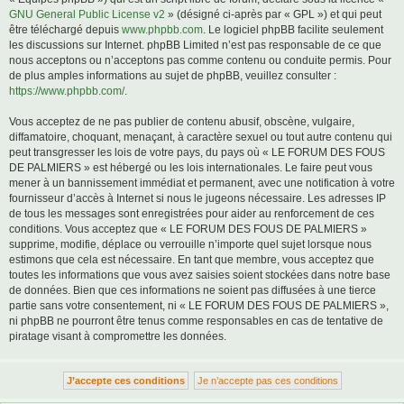
GNU General Public License v2
» (désigné ci-après par « GPL ») et qui peut
être téléchargé depuis
www.phpbb.com
. Le logiciel phpBB facilite seulement
les discussions sur Internet. phpBB Limited n’est pas responsable de ce que
nous acceptons ou n’acceptons pas comme contenu ou conduite permis. Pour
de plus amples informations au sujet de phpBB, veuillez consulter :
https://www.phpbb.com/
.
Vous acceptez de ne pas publier de contenu abusif, obscène, vulgaire,
diffamatoire, choquant, menaçant, à caractère sexuel ou tout autre contenu qui
peut transgresser les lois de votre pays, du pays où « LE FORUM DES FOUS
DE PALMIERS » est hébergé ou les lois internationales. Le faire peut vous
mener à un bannissement immédiat et permanent, avec une notification à votre
fournisseur d’accès à Internet si nous le jugeons nécessaire. Les adresses IP
de tous les messages sont enregistrées pour aider au renforcement de ces
conditions. Vous acceptez que « LE FORUM DES FOUS DE PALMIERS »
supprime, modifie, déplace ou verrouille n’importe quel sujet lorsque nous
estimons que cela est nécessaire. En tant que membre, vous acceptez que
toutes les informations que vous avez saisies soient stockées dans notre base
de données. Bien que ces informations ne soient pas diffusées à une tierce
partie sans votre consentement, ni « LE FORUM DES FOUS DE PALMIERS »,
ni phpBB ne pourront être tenus comme responsables en cas de tentative de
piratage visant à compromettre les données.