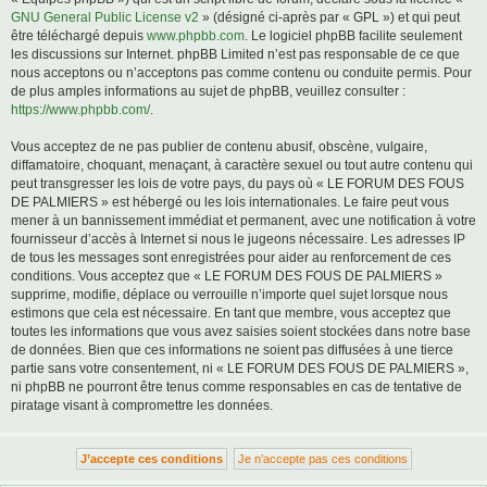
GNU General Public License v2
» (désigné ci-après par « GPL ») et qui peut
être téléchargé depuis
www.phpbb.com
. Le logiciel phpBB facilite seulement
les discussions sur Internet. phpBB Limited n’est pas responsable de ce que
nous acceptons ou n’acceptons pas comme contenu ou conduite permis. Pour
de plus amples informations au sujet de phpBB, veuillez consulter :
https://www.phpbb.com/
.
Vous acceptez de ne pas publier de contenu abusif, obscène, vulgaire,
diffamatoire, choquant, menaçant, à caractère sexuel ou tout autre contenu qui
peut transgresser les lois de votre pays, du pays où « LE FORUM DES FOUS
DE PALMIERS » est hébergé ou les lois internationales. Le faire peut vous
mener à un bannissement immédiat et permanent, avec une notification à votre
fournisseur d’accès à Internet si nous le jugeons nécessaire. Les adresses IP
de tous les messages sont enregistrées pour aider au renforcement de ces
conditions. Vous acceptez que « LE FORUM DES FOUS DE PALMIERS »
supprime, modifie, déplace ou verrouille n’importe quel sujet lorsque nous
estimons que cela est nécessaire. En tant que membre, vous acceptez que
toutes les informations que vous avez saisies soient stockées dans notre base
de données. Bien que ces informations ne soient pas diffusées à une tierce
partie sans votre consentement, ni « LE FORUM DES FOUS DE PALMIERS »,
ni phpBB ne pourront être tenus comme responsables en cas de tentative de
piratage visant à compromettre les données.