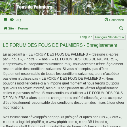
FAQ
Connexion
R
Site
Forum
e
Langue :
c
LE FORUM DES FOUS DE PALMIERS - Enregistrement
h
En accédant à « LE FORUM DES FOUS DE PALMIERS » (désigné ci-après
e
par « nous », « notre », « nos », « LE FORUM DES FOUS DE PALMIERS »,
r
« https://www.fousdepalmiers.fr/html/forum »), vous acceptez d’être légalement
responsable des conditions suivantes. Si vous n’acceptez pas d’être
c
légalement responsable de toutes les conditions suivantes, alors n’accédez
h
pas et/ou n’utilisez pas « LE FORUM DES FOUS DE PALMIERS ». Nous
e
pouvons modifier celles-ci à n’importe quel moment et nous ferons tout pour
que vous en soyez informé, bien qu’il soit prudent de vérifier régulièrement
r
celles-ci par vous-même. Si vous continuez d’utiliser « LE FORUM DES FOUS
DE PALMIERS » alors que des changements ont été effectués, vous acceptez
d’être légalement responsable des conditions découlant des mises à jour et/ou
modifications.
Nos forums sont développés par phpBB (désigné ci-après par « ils », « eux »,
« leur », « logiciel phpBB », « www.phpbb.com », « phpBB Limited »,
« Équipes phpBB ») qui est un script libre de forum, déclaré sous la licence «