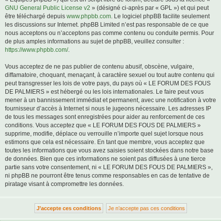
GNU General Public License v2
» (désigné ci-après par « GPL ») et qui peut
être téléchargé depuis
www.phpbb.com
. Le logiciel phpBB facilite seulement
les discussions sur Internet. phpBB Limited n’est pas responsable de ce que
nous acceptons ou n’acceptons pas comme contenu ou conduite permis. Pour
de plus amples informations au sujet de phpBB, veuillez consulter :
https://www.phpbb.com/
.
Vous acceptez de ne pas publier de contenu abusif, obscène, vulgaire,
diffamatoire, choquant, menaçant, à caractère sexuel ou tout autre contenu qui
peut transgresser les lois de votre pays, du pays où « LE FORUM DES FOUS
DE PALMIERS » est hébergé ou les lois internationales. Le faire peut vous
mener à un bannissement immédiat et permanent, avec une notification à votre
fournisseur d’accès à Internet si nous le jugeons nécessaire. Les adresses IP
de tous les messages sont enregistrées pour aider au renforcement de ces
conditions. Vous acceptez que « LE FORUM DES FOUS DE PALMIERS »
supprime, modifie, déplace ou verrouille n’importe quel sujet lorsque nous
estimons que cela est nécessaire. En tant que membre, vous acceptez que
toutes les informations que vous avez saisies soient stockées dans notre base
de données. Bien que ces informations ne soient pas diffusées à une tierce
partie sans votre consentement, ni « LE FORUM DES FOUS DE PALMIERS »,
ni phpBB ne pourront être tenus comme responsables en cas de tentative de
piratage visant à compromettre les données.