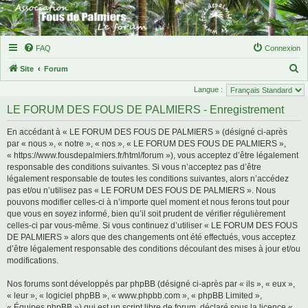
FAQ
Connexion
R
Site
Forum
e
Langue :
c
LE FORUM DES FOUS DE PALMIERS - Enregistrement
h
En accédant à « LE FORUM DES FOUS DE PALMIERS » (désigné ci-après
e
par « nous », « notre », « nos », « LE FORUM DES FOUS DE PALMIERS »,
r
« https://www.fousdepalmiers.fr/html/forum »), vous acceptez d’être légalement
responsable des conditions suivantes. Si vous n’acceptez pas d’être
c
légalement responsable de toutes les conditions suivantes, alors n’accédez
h
pas et/ou n’utilisez pas « LE FORUM DES FOUS DE PALMIERS ». Nous
e
pouvons modifier celles-ci à n’importe quel moment et nous ferons tout pour
que vous en soyez informé, bien qu’il soit prudent de vérifier régulièrement
r
celles-ci par vous-même. Si vous continuez d’utiliser « LE FORUM DES FOUS
DE PALMIERS » alors que des changements ont été effectués, vous acceptez
d’être légalement responsable des conditions découlant des mises à jour et/ou
modifications.
Nos forums sont développés par phpBB (désigné ci-après par « ils », « eux »,
« leur », « logiciel phpBB », « www.phpbb.com », « phpBB Limited »,
« Équipes phpBB ») qui est un script libre de forum, déclaré sous la licence «