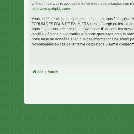
Limited n’est pas responsable de ce que nous acceptons ou n’
https://www.phpbb.com/
.
Vous acceptez de ne pas publier de contenu abusif, obscène, vu
FORUM DES FOUS DE PALMIERS » est hébergé ou les lois interna
nous le jugeons nécessaire. Les adresses IP de tous les me
modifie, déplace ou verrouille n’importe quel sujet lorsque no
notre base de données. Bien que ces informations ne soient 
responsables en cas de tentative de piratage visant à comprom
Site
Forum