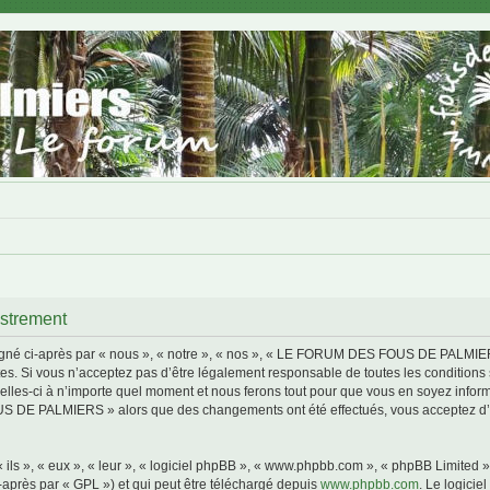
trement
i-après par « nous », « notre », « nos », « LE FORUM DES FOUS DE PALMIERS »,
s. Si vous n’acceptez pas d’être légalement responsable de toutes les conditions s
i à n’importe quel moment et nous ferons tout pour que vous en soyez informé, bi
S DE PALMIERS » alors que des changements ont été effectués, vous acceptez d’ê
ls », « eux », « leur », « logiciel phpBB », « www.phpbb.com », « phpBB Limited »,
-après par « GPL ») et qui peut être téléchargé depuis
www.phpbb.com
. Le logicie