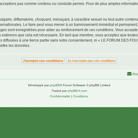
acceptons pas comme contenu ou conduite permis. Pour de plus amples informations
lgaire, diffamatoire, choquant, menaçant, à caractère sexuel ou tout autre contenu 
tionales. Le faire peut vous mener à un bannissement immédiat et permanent, avec
ssages sont enregistrées pour aider au renforcement de ces conditions. Vous a
us estimons que cela est nécessaire. En tant que membre, vous acceptez que toutes
pas diffusées à une tierce partie sans votre consentement, ni « LE FORUM DES F
ettre les données.
Nou
Développé par
phpBB
® Forum Software © phpBB Limited
Traduit par
phpBB-fr.com
Confidentialité
|
Conditions