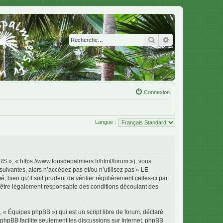
Rechercher
Recherche avanc
Connexion
Langue :
 « https://www.fousdepalmiers.fr/html/forum »), vous
uivantes, alors n’accédez pas et/ou n’utilisez pas « LE
en qu’il soit prudent de vérifier régulièrement celles-ci par
tre légalement responsable des conditions découlant des
 « Équipes phpBB ») qui est un script libre de forum, déclaré
l phpBB facilite seulement les discussions sur Internet. phpBB