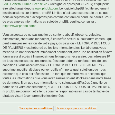
GNU General Public License v2
» (désigné ci-après par « GPL ») et qui peut
être téléchargé depuis
www.phpbb.com
. Le logiciel phpBB facilite seulement
les discussions sur Internet. phpBB Limited n’est pas responsable de ce que
nous acceptons ou n’acceptons pas comme contenu ou conduite permis. Pour
de plus amples informations au sujet de phpBB, veuillez consulter :
https://www.phpbb.com/
.
Vous acceptez de ne pas publier de contenu abusif, obscène, vulgaire,
diffamatoire, choquant, menaçant, à caractère sexuel ou tout autre contenu qui
peut transgresser les lois de votre pays, du pays où « LE FORUM DES FOUS
DE PALMIERS » est hébergé ou les lois internationales. Le faire peut vous
mener à un bannissement immédiat et permanent, avec une notification à votre
fournisseur d’accès à Internet si nous le jugeons nécessaire. Les adresses IP
de tous les messages sont enregistrées pour aider au renforcement de ces
conditions. Vous acceptez que « LE FORUM DES FOUS DE PALMIERS »
supprime, modifie, déplace ou verrouille n’importe quel sujet lorsque nous
estimons que cela est nécessaire. En tant que membre, vous acceptez que
toutes les informations que vous avez saisies soient stockées dans notre base
de données. Bien que ces informations ne soient pas diffusées à une tierce
partie sans votre consentement, ni « LE FORUM DES FOUS DE PALMIERS »,
ni phpBB ne pourront être tenus comme responsables en cas de tentative de
piratage visant à compromettre les données.