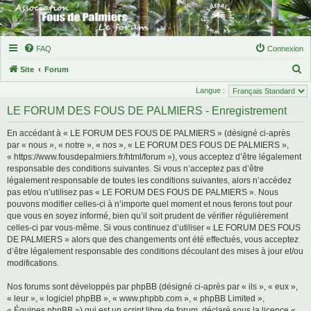
FAQ
Connexion
R
Site
Forum
e
Langue :
c
LE FORUM DES FOUS DE PALMIERS - Enregistrement
h
En accédant à « LE FORUM DES FOUS DE PALMIERS » (désigné ci-après
e
par « nous », « notre », « nos », « LE FORUM DES FOUS DE PALMIERS »,
r
« https://www.fousdepalmiers.fr/html/forum »), vous acceptez d’être légalement
responsable des conditions suivantes. Si vous n’acceptez pas d’être
c
légalement responsable de toutes les conditions suivantes, alors n’accédez
h
pas et/ou n’utilisez pas « LE FORUM DES FOUS DE PALMIERS ». Nous
e
pouvons modifier celles-ci à n’importe quel moment et nous ferons tout pour
que vous en soyez informé, bien qu’il soit prudent de vérifier régulièrement
r
celles-ci par vous-même. Si vous continuez d’utiliser « LE FORUM DES FOUS
DE PALMIERS » alors que des changements ont été effectués, vous acceptez
d’être légalement responsable des conditions découlant des mises à jour et/ou
modifications.
Nos forums sont développés par phpBB (désigné ci-après par « ils », « eux »,
« leur », « logiciel phpBB », « www.phpbb.com », « phpBB Limited »,
« Équipes phpBB ») qui est un script libre de forum, déclaré sous la licence «