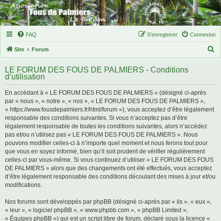
FAQ
S’enregistrer
Connexion
R
Site
Forum
e
LE FORUM DES FOUS DE PALMIERS - Conditions
c
d’utilisation
h
En accédant à « LE FORUM DES FOUS DE PALMIERS » (désigné ci-après
e
par « nous », « notre », « nos », « LE FORUM DES FOUS DE PALMIERS »,
r
« https://www.fousdepalmiers.fr/html/forum »), vous acceptez d’être légalement
responsable des conditions suivantes. Si vous n’acceptez pas d’être
c
légalement responsable de toutes les conditions suivantes, alors n’accédez
h
pas et/ou n’utilisez pas « LE FORUM DES FOUS DE PALMIERS ». Nous
pouvons modifier celles-ci à n’importe quel moment et nous ferons tout pour
e
que vous en soyez informé, bien qu’il soit prudent de vérifier régulièrement
r
celles-ci par vous-même. Si vous continuez d’utiliser « LE FORUM DES FOUS
DE PALMIERS » alors que des changements ont été effectués, vous acceptez
d’être légalement responsable des conditions découlant des mises à jour et/ou
modifications.
Nos forums sont développés par phpBB (désigné ci-après par « ils », « eux »,
« leur », « logiciel phpBB », « www.phpbb.com », « phpBB Limited »,
« Équipes phpBB ») qui est un script libre de forum, déclaré sous la licence «