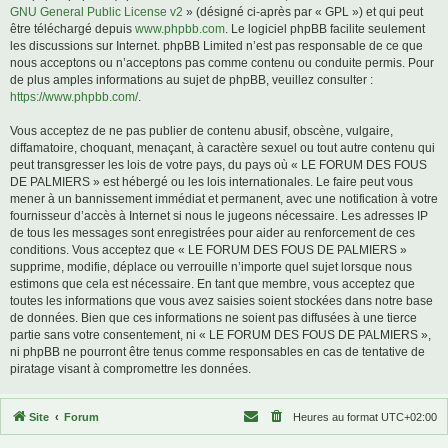
GNU General Public License v2
» (désigné ci-après par « GPL ») et qui peut
être téléchargé depuis
www.phpbb.com
. Le logiciel phpBB facilite seulement
les discussions sur Internet. phpBB Limited n’est pas responsable de ce que
nous acceptons ou n’acceptons pas comme contenu ou conduite permis. Pour
de plus amples informations au sujet de phpBB, veuillez consulter :
https://www.phpbb.com/
.
Vous acceptez de ne pas publier de contenu abusif, obscène, vulgaire,
diffamatoire, choquant, menaçant, à caractère sexuel ou tout autre contenu qui
peut transgresser les lois de votre pays, du pays où « LE FORUM DES FOUS
DE PALMIERS » est hébergé ou les lois internationales. Le faire peut vous
mener à un bannissement immédiat et permanent, avec une notification à votre
fournisseur d’accès à Internet si nous le jugeons nécessaire. Les adresses IP
de tous les messages sont enregistrées pour aider au renforcement de ces
conditions. Vous acceptez que « LE FORUM DES FOUS DE PALMIERS »
supprime, modifie, déplace ou verrouille n’importe quel sujet lorsque nous
estimons que cela est nécessaire. En tant que membre, vous acceptez que
toutes les informations que vous avez saisies soient stockées dans notre base
de données. Bien que ces informations ne soient pas diffusées à une tierce
partie sans votre consentement, ni « LE FORUM DES FOUS DE PALMIERS »,
ni phpBB ne pourront être tenus comme responsables en cas de tentative de
piratage visant à compromettre les données.
Site
Forum
Heures au format
UTC+02:00