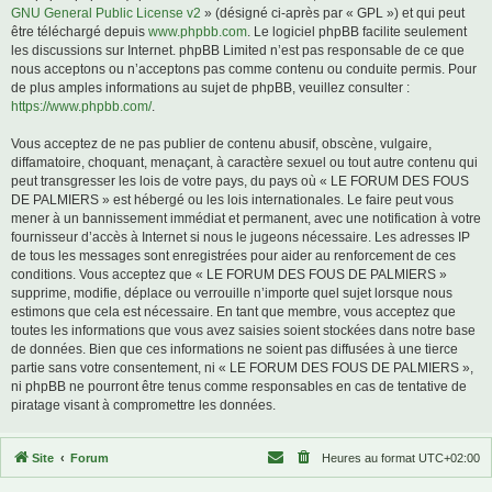
GNU General Public License v2
» (désigné ci-après par « GPL ») et qui peut
être téléchargé depuis
www.phpbb.com
. Le logiciel phpBB facilite seulement
les discussions sur Internet. phpBB Limited n’est pas responsable de ce que
nous acceptons ou n’acceptons pas comme contenu ou conduite permis. Pour
de plus amples informations au sujet de phpBB, veuillez consulter :
https://www.phpbb.com/
.
Vous acceptez de ne pas publier de contenu abusif, obscène, vulgaire,
diffamatoire, choquant, menaçant, à caractère sexuel ou tout autre contenu qui
peut transgresser les lois de votre pays, du pays où « LE FORUM DES FOUS
DE PALMIERS » est hébergé ou les lois internationales. Le faire peut vous
mener à un bannissement immédiat et permanent, avec une notification à votre
fournisseur d’accès à Internet si nous le jugeons nécessaire. Les adresses IP
de tous les messages sont enregistrées pour aider au renforcement de ces
conditions. Vous acceptez que « LE FORUM DES FOUS DE PALMIERS »
supprime, modifie, déplace ou verrouille n’importe quel sujet lorsque nous
estimons que cela est nécessaire. En tant que membre, vous acceptez que
toutes les informations que vous avez saisies soient stockées dans notre base
de données. Bien que ces informations ne soient pas diffusées à une tierce
partie sans votre consentement, ni « LE FORUM DES FOUS DE PALMIERS »,
ni phpBB ne pourront être tenus comme responsables en cas de tentative de
piratage visant à compromettre les données.
Site
Forum
Heures au format
UTC+02:00