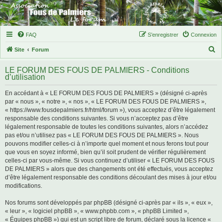
FAQ
S’enregistrer
Connexion
R
Site
Forum
e
LE FORUM DES FOUS DE PALMIERS - Conditions
c
d’utilisation
h
En accédant à « LE FORUM DES FOUS DE PALMIERS » (désigné ci-après
e
par « nous », « notre », « nos », « LE FORUM DES FOUS DE PALMIERS »,
r
« https://www.fousdepalmiers.fr/html/forum »), vous acceptez d’être légalement
responsable des conditions suivantes. Si vous n’acceptez pas d’être
c
légalement responsable de toutes les conditions suivantes, alors n’accédez
h
pas et/ou n’utilisez pas « LE FORUM DES FOUS DE PALMIERS ». Nous
pouvons modifier celles-ci à n’importe quel moment et nous ferons tout pour
e
que vous en soyez informé, bien qu’il soit prudent de vérifier régulièrement
r
celles-ci par vous-même. Si vous continuez d’utiliser « LE FORUM DES FOUS
DE PALMIERS » alors que des changements ont été effectués, vous acceptez
d’être légalement responsable des conditions découlant des mises à jour et/ou
modifications.
Nos forums sont développés par phpBB (désigné ci-après par « ils », « eux »,
« leur », « logiciel phpBB », « www.phpbb.com », « phpBB Limited »,
« Équipes phpBB ») qui est un script libre de forum, déclaré sous la licence «