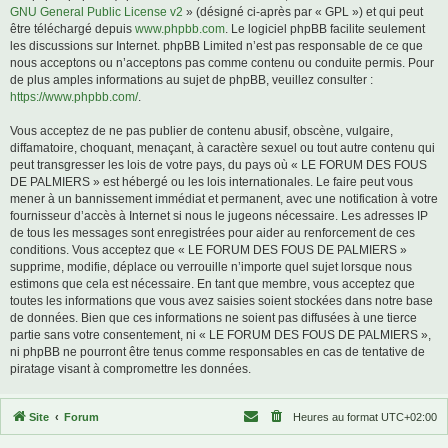
GNU General Public License v2
» (désigné ci-après par « GPL ») et qui peut
être téléchargé depuis
www.phpbb.com
. Le logiciel phpBB facilite seulement
les discussions sur Internet. phpBB Limited n’est pas responsable de ce que
nous acceptons ou n’acceptons pas comme contenu ou conduite permis. Pour
de plus amples informations au sujet de phpBB, veuillez consulter :
https://www.phpbb.com/
.
Vous acceptez de ne pas publier de contenu abusif, obscène, vulgaire,
diffamatoire, choquant, menaçant, à caractère sexuel ou tout autre contenu qui
peut transgresser les lois de votre pays, du pays où « LE FORUM DES FOUS
DE PALMIERS » est hébergé ou les lois internationales. Le faire peut vous
mener à un bannissement immédiat et permanent, avec une notification à votre
fournisseur d’accès à Internet si nous le jugeons nécessaire. Les adresses IP
de tous les messages sont enregistrées pour aider au renforcement de ces
conditions. Vous acceptez que « LE FORUM DES FOUS DE PALMIERS »
supprime, modifie, déplace ou verrouille n’importe quel sujet lorsque nous
estimons que cela est nécessaire. En tant que membre, vous acceptez que
toutes les informations que vous avez saisies soient stockées dans notre base
de données. Bien que ces informations ne soient pas diffusées à une tierce
partie sans votre consentement, ni « LE FORUM DES FOUS DE PALMIERS »,
ni phpBB ne pourront être tenus comme responsables en cas de tentative de
piratage visant à compromettre les données.
Site
Forum
Heures au format
UTC+02:00