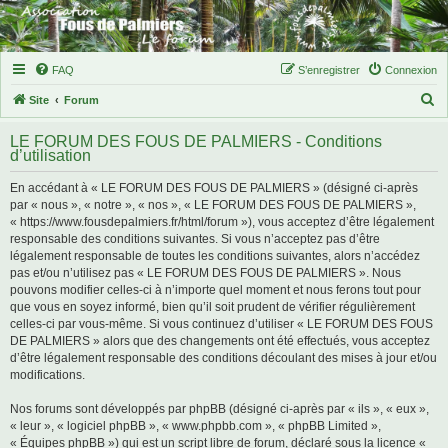
FAQ
S’enregistrer
Connexion
R
Site
Forum
e
LE FORUM DES FOUS DE PALMIERS - Conditions
c
d’utilisation
h
En accédant à « LE FORUM DES FOUS DE PALMIERS » (désigné ci-après
e
par « nous », « notre », « nos », « LE FORUM DES FOUS DE PALMIERS »,
r
« https://www.fousdepalmiers.fr/html/forum »), vous acceptez d’être légalement
responsable des conditions suivantes. Si vous n’acceptez pas d’être
c
légalement responsable de toutes les conditions suivantes, alors n’accédez
h
pas et/ou n’utilisez pas « LE FORUM DES FOUS DE PALMIERS ». Nous
pouvons modifier celles-ci à n’importe quel moment et nous ferons tout pour
e
que vous en soyez informé, bien qu’il soit prudent de vérifier régulièrement
r
celles-ci par vous-même. Si vous continuez d’utiliser « LE FORUM DES FOUS
DE PALMIERS » alors que des changements ont été effectués, vous acceptez
d’être légalement responsable des conditions découlant des mises à jour et/ou
modifications.
Nos forums sont développés par phpBB (désigné ci-après par « ils », « eux »,
« leur », « logiciel phpBB », « www.phpbb.com », « phpBB Limited »,
« Équipes phpBB ») qui est un script libre de forum, déclaré sous la licence «