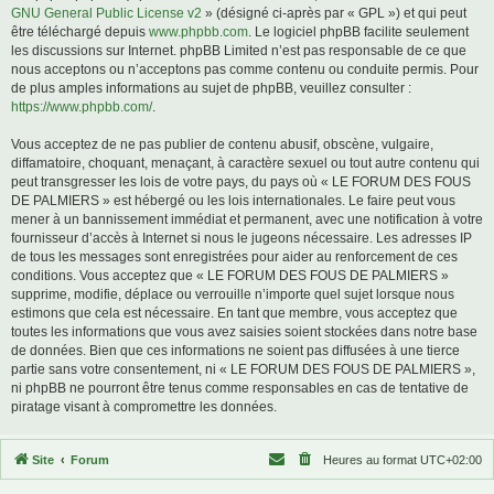
GNU General Public License v2
» (désigné ci-après par « GPL ») et qui peut
être téléchargé depuis
www.phpbb.com
. Le logiciel phpBB facilite seulement
les discussions sur Internet. phpBB Limited n’est pas responsable de ce que
nous acceptons ou n’acceptons pas comme contenu ou conduite permis. Pour
de plus amples informations au sujet de phpBB, veuillez consulter :
https://www.phpbb.com/
.
Vous acceptez de ne pas publier de contenu abusif, obscène, vulgaire,
diffamatoire, choquant, menaçant, à caractère sexuel ou tout autre contenu qui
peut transgresser les lois de votre pays, du pays où « LE FORUM DES FOUS
DE PALMIERS » est hébergé ou les lois internationales. Le faire peut vous
mener à un bannissement immédiat et permanent, avec une notification à votre
fournisseur d’accès à Internet si nous le jugeons nécessaire. Les adresses IP
de tous les messages sont enregistrées pour aider au renforcement de ces
conditions. Vous acceptez que « LE FORUM DES FOUS DE PALMIERS »
supprime, modifie, déplace ou verrouille n’importe quel sujet lorsque nous
estimons que cela est nécessaire. En tant que membre, vous acceptez que
toutes les informations que vous avez saisies soient stockées dans notre base
de données. Bien que ces informations ne soient pas diffusées à une tierce
partie sans votre consentement, ni « LE FORUM DES FOUS DE PALMIERS »,
ni phpBB ne pourront être tenus comme responsables en cas de tentative de
piratage visant à compromettre les données.
Site
Forum
Heures au format
UTC+02:00