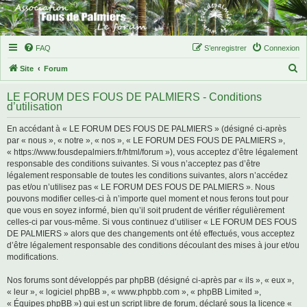
FAQ
S’enregistrer
Connexion
R
Site
Forum
e
LE FORUM DES FOUS DE PALMIERS - Conditions
c
d’utilisation
h
En accédant à « LE FORUM DES FOUS DE PALMIERS » (désigné ci-après
e
par « nous », « notre », « nos », « LE FORUM DES FOUS DE PALMIERS »,
r
« https://www.fousdepalmiers.fr/html/forum »), vous acceptez d’être légalement
responsable des conditions suivantes. Si vous n’acceptez pas d’être
c
légalement responsable de toutes les conditions suivantes, alors n’accédez
h
pas et/ou n’utilisez pas « LE FORUM DES FOUS DE PALMIERS ». Nous
pouvons modifier celles-ci à n’importe quel moment et nous ferons tout pour
e
que vous en soyez informé, bien qu’il soit prudent de vérifier régulièrement
r
celles-ci par vous-même. Si vous continuez d’utiliser « LE FORUM DES FOUS
DE PALMIERS » alors que des changements ont été effectués, vous acceptez
d’être légalement responsable des conditions découlant des mises à jour et/ou
modifications.
Nos forums sont développés par phpBB (désigné ci-après par « ils », « eux »,
« leur », « logiciel phpBB », « www.phpbb.com », « phpBB Limited »,
« Équipes phpBB ») qui est un script libre de forum, déclaré sous la licence «