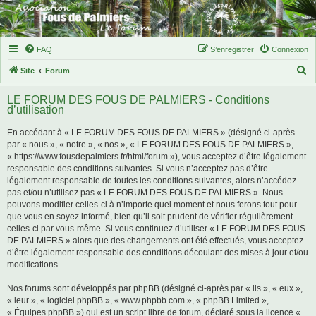
FAQ
S’enregistrer
Connexion
R
Site
Forum
e
LE FORUM DES FOUS DE PALMIERS - Conditions
c
d’utilisation
h
En accédant à « LE FORUM DES FOUS DE PALMIERS » (désigné ci-après
e
par « nous », « notre », « nos », « LE FORUM DES FOUS DE PALMIERS »,
r
« https://www.fousdepalmiers.fr/html/forum »), vous acceptez d’être légalement
responsable des conditions suivantes. Si vous n’acceptez pas d’être
c
légalement responsable de toutes les conditions suivantes, alors n’accédez
h
pas et/ou n’utilisez pas « LE FORUM DES FOUS DE PALMIERS ». Nous
pouvons modifier celles-ci à n’importe quel moment et nous ferons tout pour
e
que vous en soyez informé, bien qu’il soit prudent de vérifier régulièrement
r
celles-ci par vous-même. Si vous continuez d’utiliser « LE FORUM DES FOUS
DE PALMIERS » alors que des changements ont été effectués, vous acceptez
d’être légalement responsable des conditions découlant des mises à jour et/ou
modifications.
Nos forums sont développés par phpBB (désigné ci-après par « ils », « eux »,
« leur », « logiciel phpBB », « www.phpbb.com », « phpBB Limited »,
« Équipes phpBB ») qui est un script libre de forum, déclaré sous la licence «