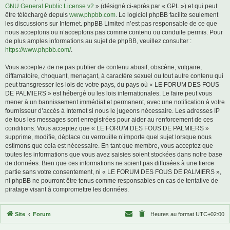
GNU General Public License v2
» (désigné ci-après par « GPL ») et qui peut
être téléchargé depuis
www.phpbb.com
. Le logiciel phpBB facilite seulement
les discussions sur Internet. phpBB Limited n’est pas responsable de ce que
nous acceptons ou n’acceptons pas comme contenu ou conduite permis. Pour
de plus amples informations au sujet de phpBB, veuillez consulter :
https://www.phpbb.com/
.
Vous acceptez de ne pas publier de contenu abusif, obscène, vulgaire,
diffamatoire, choquant, menaçant, à caractère sexuel ou tout autre contenu qui
peut transgresser les lois de votre pays, du pays où « LE FORUM DES FOUS
DE PALMIERS » est hébergé ou les lois internationales. Le faire peut vous
mener à un bannissement immédiat et permanent, avec une notification à votre
fournisseur d’accès à Internet si nous le jugeons nécessaire. Les adresses IP
de tous les messages sont enregistrées pour aider au renforcement de ces
conditions. Vous acceptez que « LE FORUM DES FOUS DE PALMIERS »
supprime, modifie, déplace ou verrouille n’importe quel sujet lorsque nous
estimons que cela est nécessaire. En tant que membre, vous acceptez que
toutes les informations que vous avez saisies soient stockées dans notre base
de données. Bien que ces informations ne soient pas diffusées à une tierce
partie sans votre consentement, ni « LE FORUM DES FOUS DE PALMIERS »,
ni phpBB ne pourront être tenus comme responsables en cas de tentative de
piratage visant à compromettre les données.
Site
Forum
Heures au format
UTC+02:00