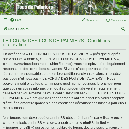
FAQ
S’enregistrer
Connexion
R
Site
Forum
e
LE FORUM DES FOUS DE PALMIERS - Conditions
c
d’utilisation
h
En accédant à « LE FORUM DES FOUS DE PALMIERS » (désigné ci-après
e
par « nous », « notre », « nos », « LE FORUM DES FOUS DE PALMIERS »,
r
« https://www.fousdepalmiers.fr/html/forum »), vous acceptez d’être légalement
responsable des conditions suivantes. Si vous n’acceptez pas d’être
c
légalement responsable de toutes les conditions suivantes, alors n’accédez
h
pas et/ou n’utilisez pas « LE FORUM DES FOUS DE PALMIERS ». Nous
pouvons modifier celles-ci à n’importe quel moment et nous ferons tout pour
e
que vous en soyez informé, bien qu’il soit prudent de vérifier régulièrement
r
celles-ci par vous-même. Si vous continuez d’utiliser « LE FORUM DES FOUS
DE PALMIERS » alors que des changements ont été effectués, vous acceptez
d’être légalement responsable des conditions découlant des mises à jour et/ou
modifications.
Nos forums sont développés par phpBB (désigné ci-après par « ils », « eux »,
« leur », « logiciel phpBB », « www.phpbb.com », « phpBB Limited »,
« Équipes phpBB ») qui est un script libre de forum, déclaré sous la licence «