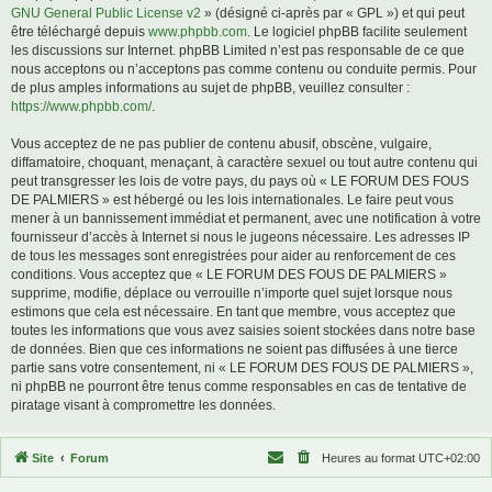
GNU General Public License v2
» (désigné ci-après par « GPL ») et qui peut
être téléchargé depuis
www.phpbb.com
. Le logiciel phpBB facilite seulement
les discussions sur Internet. phpBB Limited n’est pas responsable de ce que
nous acceptons ou n’acceptons pas comme contenu ou conduite permis. Pour
de plus amples informations au sujet de phpBB, veuillez consulter :
https://www.phpbb.com/
.
Vous acceptez de ne pas publier de contenu abusif, obscène, vulgaire,
diffamatoire, choquant, menaçant, à caractère sexuel ou tout autre contenu qui
peut transgresser les lois de votre pays, du pays où « LE FORUM DES FOUS
DE PALMIERS » est hébergé ou les lois internationales. Le faire peut vous
mener à un bannissement immédiat et permanent, avec une notification à votre
fournisseur d’accès à Internet si nous le jugeons nécessaire. Les adresses IP
de tous les messages sont enregistrées pour aider au renforcement de ces
conditions. Vous acceptez que « LE FORUM DES FOUS DE PALMIERS »
supprime, modifie, déplace ou verrouille n’importe quel sujet lorsque nous
estimons que cela est nécessaire. En tant que membre, vous acceptez que
toutes les informations que vous avez saisies soient stockées dans notre base
de données. Bien que ces informations ne soient pas diffusées à une tierce
partie sans votre consentement, ni « LE FORUM DES FOUS DE PALMIERS »,
ni phpBB ne pourront être tenus comme responsables en cas de tentative de
piratage visant à compromettre les données.
Site
Forum
Heures au format
UTC+02:00