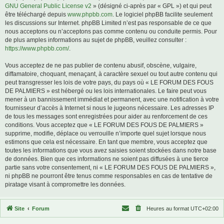
GNU General Public License v2
» (désigné ci-après par « GPL ») et qui peut
être téléchargé depuis
www.phpbb.com
. Le logiciel phpBB facilite seulement
les discussions sur Internet. phpBB Limited n’est pas responsable de ce que
nous acceptons ou n’acceptons pas comme contenu ou conduite permis. Pour
de plus amples informations au sujet de phpBB, veuillez consulter :
https://www.phpbb.com/
.
Vous acceptez de ne pas publier de contenu abusif, obscène, vulgaire,
diffamatoire, choquant, menaçant, à caractère sexuel ou tout autre contenu qui
peut transgresser les lois de votre pays, du pays où « LE FORUM DES FOUS
DE PALMIERS » est hébergé ou les lois internationales. Le faire peut vous
mener à un bannissement immédiat et permanent, avec une notification à votre
fournisseur d’accès à Internet si nous le jugeons nécessaire. Les adresses IP
de tous les messages sont enregistrées pour aider au renforcement de ces
conditions. Vous acceptez que « LE FORUM DES FOUS DE PALMIERS »
supprime, modifie, déplace ou verrouille n’importe quel sujet lorsque nous
estimons que cela est nécessaire. En tant que membre, vous acceptez que
toutes les informations que vous avez saisies soient stockées dans notre base
de données. Bien que ces informations ne soient pas diffusées à une tierce
partie sans votre consentement, ni « LE FORUM DES FOUS DE PALMIERS »,
ni phpBB ne pourront être tenus comme responsables en cas de tentative de
piratage visant à compromettre les données.
Site
Forum
Heures au format
UTC+02:00