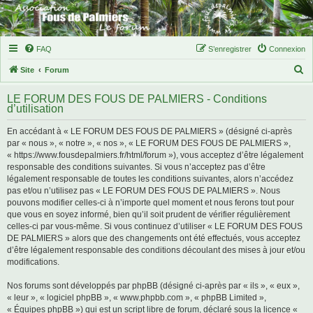
FAQ
S’enregistrer
Connexion
R
Site
Forum
e
LE FORUM DES FOUS DE PALMIERS - Conditions
c
d’utilisation
h
En accédant à « LE FORUM DES FOUS DE PALMIERS » (désigné ci-après
e
par « nous », « notre », « nos », « LE FORUM DES FOUS DE PALMIERS »,
r
« https://www.fousdepalmiers.fr/html/forum »), vous acceptez d’être légalement
responsable des conditions suivantes. Si vous n’acceptez pas d’être
c
légalement responsable de toutes les conditions suivantes, alors n’accédez
h
pas et/ou n’utilisez pas « LE FORUM DES FOUS DE PALMIERS ». Nous
pouvons modifier celles-ci à n’importe quel moment et nous ferons tout pour
e
que vous en soyez informé, bien qu’il soit prudent de vérifier régulièrement
r
celles-ci par vous-même. Si vous continuez d’utiliser « LE FORUM DES FOUS
DE PALMIERS » alors que des changements ont été effectués, vous acceptez
d’être légalement responsable des conditions découlant des mises à jour et/ou
modifications.
Nos forums sont développés par phpBB (désigné ci-après par « ils », « eux »,
« leur », « logiciel phpBB », « www.phpbb.com », « phpBB Limited »,
« Équipes phpBB ») qui est un script libre de forum, déclaré sous la licence «