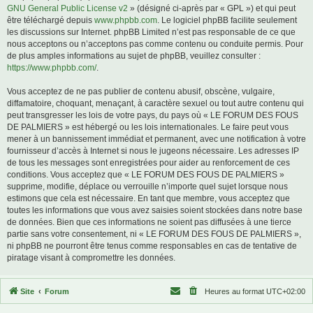
GNU General Public License v2
» (désigné ci-après par « GPL ») et qui peut
être téléchargé depuis
www.phpbb.com
. Le logiciel phpBB facilite seulement
les discussions sur Internet. phpBB Limited n’est pas responsable de ce que
nous acceptons ou n’acceptons pas comme contenu ou conduite permis. Pour
de plus amples informations au sujet de phpBB, veuillez consulter :
https://www.phpbb.com/
.
Vous acceptez de ne pas publier de contenu abusif, obscène, vulgaire,
diffamatoire, choquant, menaçant, à caractère sexuel ou tout autre contenu qui
peut transgresser les lois de votre pays, du pays où « LE FORUM DES FOUS
DE PALMIERS » est hébergé ou les lois internationales. Le faire peut vous
mener à un bannissement immédiat et permanent, avec une notification à votre
fournisseur d’accès à Internet si nous le jugeons nécessaire. Les adresses IP
de tous les messages sont enregistrées pour aider au renforcement de ces
conditions. Vous acceptez que « LE FORUM DES FOUS DE PALMIERS »
supprime, modifie, déplace ou verrouille n’importe quel sujet lorsque nous
estimons que cela est nécessaire. En tant que membre, vous acceptez que
toutes les informations que vous avez saisies soient stockées dans notre base
de données. Bien que ces informations ne soient pas diffusées à une tierce
partie sans votre consentement, ni « LE FORUM DES FOUS DE PALMIERS »,
ni phpBB ne pourront être tenus comme responsables en cas de tentative de
piratage visant à compromettre les données.
Site
Forum
Heures au format
UTC+02:00