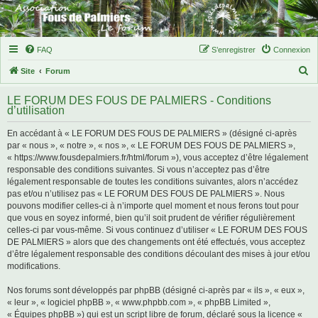
FAQ
S’enregistrer
Connexion
R
Site
Forum
e
LE FORUM DES FOUS DE PALMIERS - Conditions
c
d’utilisation
h
En accédant à « LE FORUM DES FOUS DE PALMIERS » (désigné ci-après
e
par « nous », « notre », « nos », « LE FORUM DES FOUS DE PALMIERS »,
r
« https://www.fousdepalmiers.fr/html/forum »), vous acceptez d’être légalement
responsable des conditions suivantes. Si vous n’acceptez pas d’être
c
légalement responsable de toutes les conditions suivantes, alors n’accédez
h
pas et/ou n’utilisez pas « LE FORUM DES FOUS DE PALMIERS ». Nous
pouvons modifier celles-ci à n’importe quel moment et nous ferons tout pour
e
que vous en soyez informé, bien qu’il soit prudent de vérifier régulièrement
r
celles-ci par vous-même. Si vous continuez d’utiliser « LE FORUM DES FOUS
DE PALMIERS » alors que des changements ont été effectués, vous acceptez
d’être légalement responsable des conditions découlant des mises à jour et/ou
modifications.
Nos forums sont développés par phpBB (désigné ci-après par « ils », « eux »,
« leur », « logiciel phpBB », « www.phpbb.com », « phpBB Limited »,
« Équipes phpBB ») qui est un script libre de forum, déclaré sous la licence «