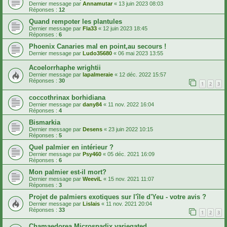
Dernier message par
Annamutar
«
13 juin 2023 08:03
Réponses :
12
Quand rempoter les plantules
Dernier message par
Fla33
«
12 juin 2023 18:45
Réponses :
6
Phoenix Canaries mal en point,au secours !
Dernier message par
Ludo35680
«
06 mai 2023 13:55
Acoelorrhaphe wrightii
Dernier message par
lapalmeraie
«
12 déc. 2022 15:57
Réponses :
30
1
2
3
coccothrinax borhidiana
Dernier message par
dany84
«
11 nov. 2022 16:04
Réponses :
4
Bismarkia
Dernier message par
Desens
«
23 juin 2022 10:15
Réponses :
5
Quel palmier en intérieur ?
Dernier message par
Psy460
«
05 déc. 2021 16:09
Réponses :
6
Mon palmier est-il mort?
Dernier message par
WeeviL
«
15 nov. 2021 11:07
Réponses :
3
Projet de palmiers exotiques sur l'île d'Yeu - votre avis ?
Dernier message par
Lislais
«
11 nov. 2021 20:04
Réponses :
33
1
2
3
Chamaedorea Microspadix variegated