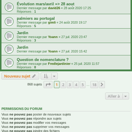
Évolution mars/avril => 28 aout
Dernier message par
david26
«
28 août 2020 17:25
Réponses :
1
palmiers au portugal
Dernier message par
gimli
«
24 août 2020 19:17
Réponses :
5
Jardin
Dernier message par
Yoann
«
27 juil. 2020 23:47
Réponses :
3
Jardin
Dernier message par
Yoann
«
27 juil. 2020 15:42
Question de nomenclature ?
Dernier message par
Fredlejardinier
«
25 juil. 2020 11:57
Réponses :
8
Nouveau sujet
Page
1
sur
18
1
2
3
4
5
18
Suivante
868 sujets
…
Aller à
PERMISSIONS DU FORUM
Vous
ne pouvez pas
poster de nouveaux sujets
Vous
ne pouvez pas
répondre aux sujets
Vous
ne pouvez pas
modifier vos messages
Vous
ne pouvez pas
supprimer vos messages
Vous
ne pouvez pas
joindre des fichiers