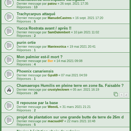
Dernier message par
patou
«
26 sept. 2021 17:35
Réponses :
13
Trachycarpus attaqué
Dernier message par
ManudeCastres
«
16 sept. 2021 17:20
Réponses :
5
Yucca Rostrata avant / après !!
Dernier message par
SamDalembert
«
10 juin 2021 11:02
Réponses :
2
purin ortie
Dernier message par
Maniexotica
«
19 mai 2021 20:41
Réponses :
1
Mon palmier est-il mort ?
Dernier message par
Ber
«
14 mai 2021 09:08
Réponses :
4
Phoenix canariensis
Dernier message par
Gps69
«
07 mai 2021 04:59
Réponses :
1
Chamaerops Humilis en pleine terre en zone 8a. Faisable ?
Dernier message par
crustyleclown
«
05 avr. 2021 16:19
Réponses :
26
1
2
Il repousse par la base
Dernier message par
WeeviL
«
31 mars 2021 21:21
Réponses :
2
projet de plantation sur une grande butte de terre de 26m d
Dernier message par
macsud47
«
22 mars 2021 10:48
Réponses :
5