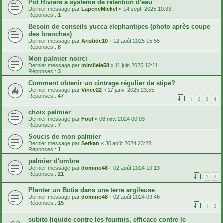
Pot Riviera a système de rétention d'eau
Dernier message par
LapeneMichel
«
14 sept. 2025 10:33
Réponses :
1
Besoin de conseils yucca elephantipes (photo après coupe
des branches)
Dernier message par
Aristide10
«
12 août 2025 15:55
Réponses :
8
Mon palmier noirci
Dernier message par
mimilele58
«
11 juin 2025 12:11
Réponses :
3
Comment obtenir un cintrage régulier de stipe?
Dernier message par
Vince22
«
27 janv. 2025 23:55
Réponses :
47
1
2
3
4
choix palmier
Dernier message par
Fool
«
08 nov. 2024 00:03
Réponses :
7
Soucis de mon palmier
Dernier message par
Serkan
«
30 août 2024 23:28
Réponses :
1
palmier d'ombre
Dernier message par
domino48
«
02 août 2024 10:13
Réponses :
21
1
2
Planter un Butia dans une terre argileuse
Dernier message par
domino48
«
02 août 2024 09:46
Réponses :
15
1
2
subito liquide contre les fourmis, efficace contre le