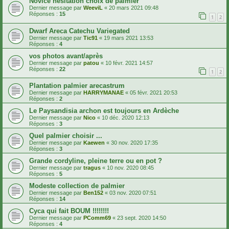
Novice hésitation choix de palmier
Dernier message par
WeeviL
«
20 mars 2021 09:48
Réponses :
15
1
2
Dwarf Areca Catechu Variegated
Dernier message par
Tic91
«
19 mars 2021 13:53
Réponses :
4
vos photos avant/après
Dernier message par
patou
«
10 févr. 2021 14:57
Réponses :
22
1
2
Plantation palmier arecastrum
Dernier message par
HARRYMANAE
«
05 févr. 2021 20:53
Réponses :
2
Le Paysandisia archon est toujours en Ardèche
Dernier message par
Nico
«
10 déc. 2020 12:13
Réponses :
3
Quel palmier choisir ...
Dernier message par
Kaewen
«
30 nov. 2020 17:35
Réponses :
3
Grande cordyline, pleine terre ou en pot ?
Dernier message par
tragus
«
10 nov. 2020 08:45
Réponses :
5
Modeste collection de palmier
Dernier message par
Ben152
«
03 nov. 2020 07:51
Réponses :
14
Cyca qui fait BOUM !!!!!!!!
Dernier message par
PComm69
«
23 sept. 2020 14:50
Réponses :
4