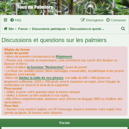
FAQ
S’enregistrer
Connexion
R
Site
Forum
Discussions palmiques
Discussions et questions sur les palmiers
e
Discussions et questions sur les palmiers
c
h
Règles du forum
Avant de poster
e
› Merci de prendre connaissance du
Réglement
› Restez poli, courtois et respectueux, cela commence par savoir dire Bonjour ou
r
Bonsoir et Merci.
› Merci d'utiliser
la fonction "Rechercher"
avant de poster
c
› Le flood, les doubles-posts (deux messages consécutifs), la polémique et les propos
déplacés sont interdits
h
>Merci de
limitez la taille de vos photos
, une taille de 640 x 480 pixels est
largement suffisante, 1024 x 768 pixels sera le maximum accepté, sinon l’équipe de
e
modération se réserve le droit de la supprimer.
Pour poster
r
› Veillez à poser votre question dans la bonne rubrique.
› Veillez à donner un titre explicite à vos sujets.
› Afin d'être compréhensible, abstenez vous d'écrire en langage SMS ou d'utiliser des
abréviations.
Pour finir
› Sachez vous montrer patient, un UP (message visant à remonter votre sujet) n'est
permis qu'après 24 heures sans réponse.
Forum