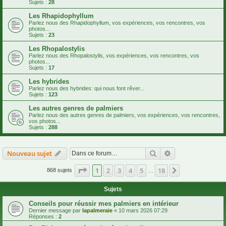
Sujets :
28
Les Rhapidophyllum
Parlez nous des Rhapidophyllum, vos expériences, vos rencontres, vos
photos...
Sujets :
23
Les Rhopalostylis
Parlez nous des Rhopalostylis, vos expériences, vos rencontres, vos
photos...
Sujets :
17
Les hybrides
Parlez nous des hybrides: qui nous font rêver...
Sujets :
123
Les autres genres de palmiers
Parlez nous des autres genres de palmiers, vos expériences, vos rencontres,
vos photos...
Sujets :
288
Rechercher
Recherche avanc
Nouveau sujet
Page
1
sur
18
1
2
3
4
5
18
Suivante
868 sujets
…
Sujets
Conseils pour réussir mes palmiers en intérieur
Dernier message par
lapalmeraie
«
10 mars 2026 07:29
Réponses :
2