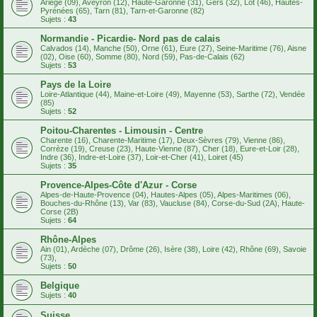
Ariège (09), Aveyron (12), Haute-Garonne (31), Gers (32), Lot (46), Hautes-
Pyrénées (65), Tarn (81), Tarn-et-Garonne (82)
Sujets :
43
Normandie - Picardie- Nord pas de calais
Calvados (14), Manche (50), Orne (61), Eure (27), Seine-Maritime (76), Aisne
(02), Oise (60), Somme (80), Nord (59), Pas-de-Calais (62)
Sujets :
53
Pays de la Loire
Loire-Atlantique (44), Maine-et-Loire (49), Mayenne (53), Sarthe (72), Vendée
(85)
Sujets :
52
Poitou-Charentes - Limousin - Centre
Charente (16), Charente-Maritime (17), Deux-Sèvres (79), Vienne (86),
Corrèze (19), Creuse (23), Haute-Vienne (87), Cher (18), Eure-et-Loir (28),
Indre (36), Indre-et-Loire (37), Loir-et-Cher (41), Loiret (45)
Sujets :
35
Provence-Alpes-Côte d'Azur - Corse
Alpes-de-Haute-Provence (04), Hautes-Alpes (05), Alpes-Maritimes (06),
Bouches-du-Rhône (13), Var (83), Vaucluse (84), Corse-du-Sud (2A), Haute-
Corse (2B)
Sujets :
64
Rhône-Alpes
Ain (01), Ardèche (07), Drôme (26), Isère (38), Loire (42), Rhône (69), Savoie
(73),
Sujets :
50
Belgique
Sujets :
40
Suisse