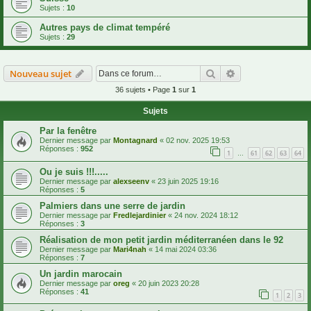
Sujets :
10
Autres pays de climat tempéré
Sujets :
29
Rechercher
Recherche avanc
Nouveau sujet
36 sujets • Page
1
sur
1
Sujets
Par la fenêtre
Dernier message par
Montagnard
«
02 nov. 2025 19:53
Réponses :
952
1
61
62
63
64
…
Ou je suis !!!.....
Dernier message par
alexseenv
«
23 juin 2025 19:16
Réponses :
5
Palmiers dans une serre de jardin
Dernier message par
Fredlejardinier
«
24 nov. 2024 18:12
Réponses :
3
Réalisation de mon petit jardin méditerranéen dans le 92
Dernier message par
Mari4nah
«
14 mai 2024 03:36
Réponses :
7
Un jardin marocain
Dernier message par
oreg
«
20 juin 2023 20:28
Réponses :
41
1
2
3