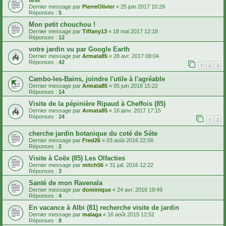
Dernier message par
PierreOlivier
«
25 juin 2017 10:29
Réponses :
5
Mon petit chouchou !
Dernier message par
Tiffany13
«
18 mai 2017 12:18
Réponses :
12
votre jardin vu par Google Earth
Dernier message par
Armata85
«
28 avr. 2017 08:04
Réponses :
42
1
2
3
Cambo-les-Bains, joindre l'utile à l'agréable
Dernier message par
Armata85
«
05 juin 2018 15:22
Réponses :
14
Visite de la pépinière Ripaud à Cheffois (85)
Dernier message par
Armata85
«
16 janv. 2017 17:15
Réponses :
24
1
2
cherche jardin botanique du coté de Séte
Dernier message par
Fred26
«
03 août 2016 22:56
Réponses :
2
Visite à Coëx (85) Les Olfacties
Dernier message par
mitch56
«
31 juil. 2016 12:22
Réponses :
3
Santé de mon Ravenala
Dernier message par
dominique
«
24 avr. 2016 19:49
Réponses :
4
En vacance à Albi (81) recherche visite de jardin
Dernier message par
malaga
«
16 août 2015 12:52
Réponses :
8