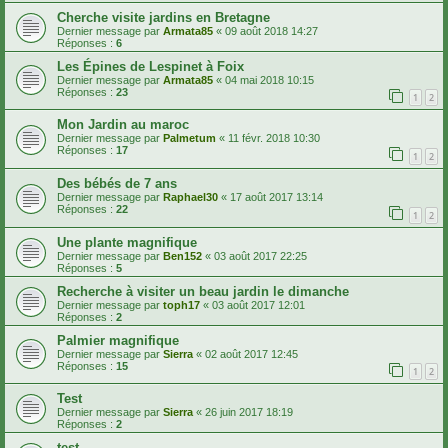
Cherche visite jardins en Bretagne
Dernier message par
Armata85
«
09 août 2018 14:27
Réponses :
6
Les Épines de Lespinet à Foix
Dernier message par
Armata85
«
04 mai 2018 10:15
Réponses :
23
1
2
Mon Jardin au maroc
Dernier message par
Palmetum
«
11 févr. 2018 10:30
Réponses :
17
1
2
Des bébés de 7 ans
Dernier message par
Raphael30
«
17 août 2017 13:14
Réponses :
22
1
2
Une plante magnifique
Dernier message par
Ben152
«
03 août 2017 22:25
Réponses :
5
Recherche à visiter un beau jardin le dimanche
Dernier message par
toph17
«
03 août 2017 12:01
Réponses :
2
Palmier magnifique
Dernier message par
Sierra
«
02 août 2017 12:45
Réponses :
15
1
2
Test
Dernier message par
Sierra
«
26 juin 2017 18:19
Réponses :
2
test