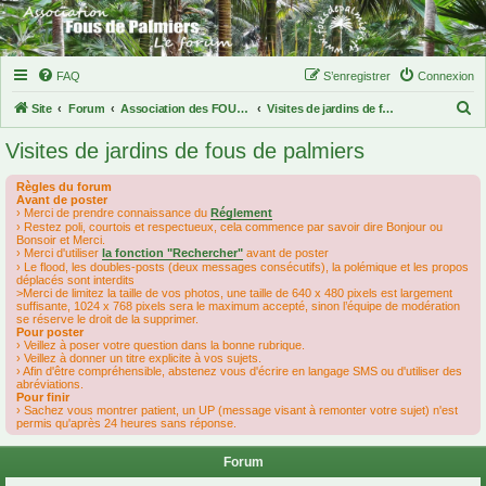
FAQ
S’enregistrer
Connexion
R
Site
Forum
Association des FOUS DE PALMIERS
Visites de jardins de fous de palmiers
e
Visites de jardins de fous de palmiers
c
h
Règles du forum
Avant de poster
e
› Merci de prendre connaissance du
Réglement
› Restez poli, courtois et respectueux, cela commence par savoir dire Bonjour ou
r
Bonsoir et Merci.
› Merci d'utiliser
la fonction "Rechercher"
avant de poster
c
› Le flood, les doubles-posts (deux messages consécutifs), la polémique et les propos
déplacés sont interdits
h
>Merci de limitez la taille de vos photos, une taille de 640 x 480 pixels est largement
suffisante, 1024 x 768 pixels sera le maximum accepté, sinon l’équipe de modération
e
se réserve le droit de la supprimer.
Pour poster
r
› Veillez à poser votre question dans la bonne rubrique.
› Veillez à donner un titre explicite à vos sujets.
› Afin d'être compréhensible, abstenez vous d'écrire en langage SMS ou d'utiliser des
abréviations.
Pour finir
› Sachez vous montrer patient, un UP (message visant à remonter votre sujet) n'est
permis qu'après 24 heures sans réponse.
Forum