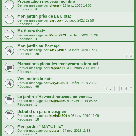
Présentation nouveau membre
Dernier message par
vivant
«
21 janv. 2023 14:03
Réponses :
6
Mon jardin près de La Ciotat
Dernier message par
vartrop
«
06 sept. 2022 12:59
Réponses :
12
Ma future forêt
Dernier message par
Patrice973
«
26 févr. 2021 03:26
Réponses :
4
Mon jardin au Portugal
Dernier message par
Alex2490
«
28 mars 2020 11:23
Réponses :
26
1
2
Plantations plantules trachycarpus fortunei
Dernier message par
Raphael30
«
16 mars 2020 09:07
Réponses :
1
Vos jardins la nuit
Dernier message par
Guy34380
«
10 févr. 2020 23:33
Réponses :
99
1
4
5
6
7
…
Le jardin d'Howea à nouveau en vente...
Dernier message par
Raphael30
«
23 avr. 2019 08:33
Réponses :
1
Début d un jardin vosgien
Dernier message par
kevin54500
«
07 janv. 2019 11:09
Réponses :
10
Mon jardin " MAYOTTE"
Dernier message par
patou
«
24 nov. 2018 11:33
Réponses :
2