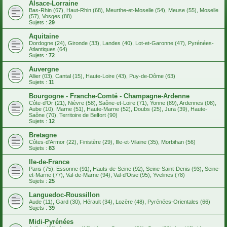
Alsace-Lorraine
Bas-Rhin (67), Haut-Rhin (68), Meurthe-et-Moselle (54), Meuse (55), Moselle
(57), Vosges (88)
Sujets :
29
Aquitaine
Dordogne (24), Gironde (33), Landes (40), Lot-et-Garonne (47), Pyrénées-
Atlantiques (64)
Sujets :
72
Auvergne
Allier (03), Cantal (15), Haute-Loire (43), Puy-de-Dôme (63)
Sujets :
11
Bourgogne - Franche-Comté - Champagne-Ardenne
Côte-d'Or (21), Nièvre (58), Saône-et-Loire (71), Yonne (89), Ardennes (08),
Aube (10), Marne (51), Haute-Marne (52), Doubs (25), Jura (39), Haute-
Saône (70), Territoire de Belfort (90)
Sujets :
12
Bretagne
Côtes-d'Armor (22), Finistère (29), Ille-et-Vilaine (35), Morbihan (56)
Sujets :
83
Ile-de-France
Paris (75), Essonne (91), Hauts-de-Seine (92), Seine-Saint-Denis (93), Seine-
et-Marne (77), Val-de-Marne (94), Val-d'Oise (95), Yvelines (78)
Sujets :
25
Languedoc-Roussillon
Aude (11), Gard (30), Hérault (34), Lozère (48), Pyrénées-Orientales (66)
Sujets :
39
Midi-Pyrénées