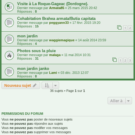
Visite à La Roque-Gageac (Dordogne).
Dernier message par
Armata85
«
25 mars 2015 20:42
Réponses :
8
Cohabitation Brahea armata/Butia capitata
Dernier message par
peggyann33
«
17 févr. 2015 19:20
Réponses :
15
1
2
mon jardin
Dernier message par
waggiemagique
«
14 août 2014 23:59
Réponses :
4
Photos sous la pluie
Dernier message par
malaga
«
11 mai 2014 10:31
Réponses :
31
1
2
3
mon jardin janko
Dernier message par
Lami
«
03 déc. 2013 12:07
Réponses :
8
Nouveau sujet
36 sujets • Page
1
sur
1
Aller à
PERMISSIONS DU FORUM
Vous
ne pouvez pas
poster de nouveaux sujets
Vous
ne pouvez pas
répondre aux sujets
Vous
ne pouvez pas
modifier vos messages
Vous
ne pouvez pas
supprimer vos messages