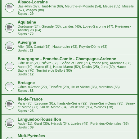
Alsace-Lorraine
Bas-Rhin (67), Haut-Rhin (68), Meurthe-et-Moselle (54), Meuse (55), Moselle
(57), Vosges (88)
Sujets :
29
Aquitaine
Dordogne (24), Gironde (33), Landes (40), Lot-et-Garonne (47), Pyrénées-
Atlantiques (64)
Sujets :
72
Auvergne
Allier (03), Cantal (15), Haute-Loire (43), Puy-de-Dôme (63)
Sujets :
11
Bourgogne - Franche-Comté - Champagne-Ardenne
Côte-d'Or (21), Nièvre (58), Saône-et-Loire (71), Yonne (89), Ardennes (08),
Aube (10), Marne (51), Haute-Marne (52), Doubs (25), Jura (39), Haute-
Saône (70), Territoire de Belfort (90)
Sujets :
12
Bretagne
Côtes-d'Armor (22), Finistère (29), Ille-et-Vilaine (35), Morbihan (56)
Sujets :
83
Ile-de-France
Paris (75), Essonne (91), Hauts-de-Seine (92), Seine-Saint-Denis (93), Seine-
et-Marne (77), Val-de-Marne (94), Val-d'Oise (95), Yvelines (78)
Sujets :
25
Languedoc-Roussillon
Aude (11), Gard (30), Hérault (34), Lozère (48), Pyrénées-Orientales (66)
Sujets :
39
Midi-Pyrénées