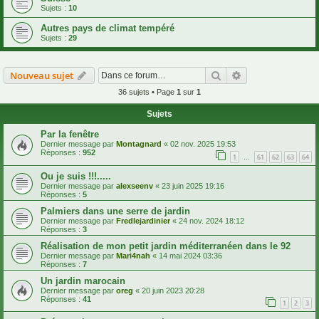
Sujets :
10
Autres pays de climat tempéré
Sujets :
29
Rechercher
Recherche avanc
Nouveau sujet
36 sujets • Page
1
sur
1
Sujets
Par la fenêtre
Dernier message par
Montagnard
«
02 nov. 2025 19:53
Réponses :
952
1
61
62
63
64
…
Ou je suis !!!.....
Dernier message par
alexseenv
«
23 juin 2025 19:16
Réponses :
5
Palmiers dans une serre de jardin
Dernier message par
Fredlejardinier
«
24 nov. 2024 18:12
Réponses :
3
Réalisation de mon petit jardin méditerranéen dans le 92
Dernier message par
Mari4nah
«
14 mai 2024 03:36
Réponses :
7
Un jardin marocain
Dernier message par
oreg
«
20 juin 2023 20:28
Réponses :
41
1
2
3