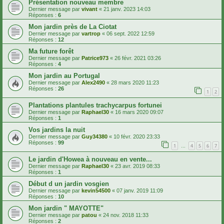
Présentation nouveau membre
Dernier message par
vivant
«
21 janv. 2023 14:03
Réponses :
6
Mon jardin près de La Ciotat
Dernier message par
vartrop
«
06 sept. 2022 12:59
Réponses :
12
Ma future forêt
Dernier message par
Patrice973
«
26 févr. 2021 03:26
Réponses :
4
Mon jardin au Portugal
Dernier message par
Alex2490
«
28 mars 2020 11:23
Réponses :
26
1
2
Plantations plantules trachycarpus fortunei
Dernier message par
Raphael30
«
16 mars 2020 09:07
Réponses :
1
Vos jardins la nuit
Dernier message par
Guy34380
«
10 févr. 2020 23:33
Réponses :
99
1
4
5
6
7
…
Le jardin d'Howea à nouveau en vente...
Dernier message par
Raphael30
«
23 avr. 2019 08:33
Réponses :
1
Début d un jardin vosgien
Dernier message par
kevin54500
«
07 janv. 2019 11:09
Réponses :
10
Mon jardin " MAYOTTE"
Dernier message par
patou
«
24 nov. 2018 11:33
Réponses :
2