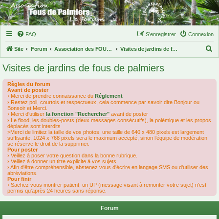
FAQ
S’enregistrer
Connexion
R
Site
Forum
Association des FOUS DE PALMIERS
Visites de jardins de fous de palmiers
e
Visites de jardins de fous de palmiers
c
h
Règles du forum
Avant de poster
e
› Merci de prendre connaissance du
Réglement
› Restez poli, courtois et respectueux, cela commence par savoir dire Bonjour ou
r
Bonsoir et Merci.
› Merci d'utiliser
la fonction "Rechercher"
avant de poster
c
› Le flood, les doubles-posts (deux messages consécutifs), la polémique et les propos
déplacés sont interdits
h
>Merci de limitez la taille de vos photos, une taille de 640 x 480 pixels est largement
suffisante, 1024 x 768 pixels sera le maximum accepté, sinon l’équipe de modération
e
se réserve le droit de la supprimer.
Pour poster
r
› Veillez à poser votre question dans la bonne rubrique.
› Veillez à donner un titre explicite à vos sujets.
› Afin d'être compréhensible, abstenez vous d'écrire en langage SMS ou d'utiliser des
abréviations.
Pour finir
› Sachez vous montrer patient, un UP (message visant à remonter votre sujet) n'est
permis qu'après 24 heures sans réponse.
Forum