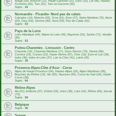
Ariège (09), Aveyron (12), Haute-Garonne (31), Gers (32), Lot (46), Hautes-
Pyrénées (65), Tarn (81), Tarn-et-Garonne (82)
Sujets :
43
Normandie - Picardie- Nord pas de calais
Calvados (14), Manche (50), Orne (61), Eure (27), Seine-Maritime (76), Aisne
(02), Oise (60), Somme (80), Nord (59), Pas-de-Calais (62)
Sujets :
53
Pays de la Loire
Loire-Atlantique (44), Maine-et-Loire (49), Mayenne (53), Sarthe (72), Vendée
(85)
Sujets :
52
Poitou-Charentes - Limousin - Centre
Charente (16), Charente-Maritime (17), Deux-Sèvres (79), Vienne (86),
Corrèze (19), Creuse (23), Haute-Vienne (87), Cher (18), Eure-et-Loir (28),
Indre (36), Indre-et-Loire (37), Loir-et-Cher (41), Loiret (45)
Sujets :
35
Provence-Alpes-Côte d'Azur - Corse
Alpes-de-Haute-Provence (04), Hautes-Alpes (05), Alpes-Maritimes (06),
Bouches-du-Rhône (13), Var (83), Vaucluse (84), Corse-du-Sud (2A), Haute-
Corse (2B)
Sujets :
64
Rhône-Alpes
Ain (01), Ardèche (07), Drôme (26), Isère (38), Loire (42), Rhône (69), Savoie
(73),
Sujets :
50
Belgique
Sujets :
40
Suisse