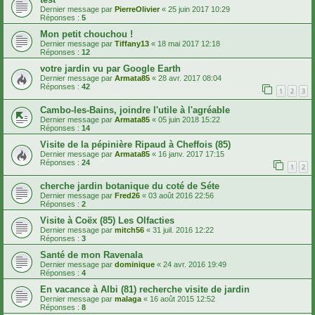
Dernier message par
PierreOlivier
«
25 juin 2017 10:29
Réponses :
5
Mon petit chouchou !
Dernier message par
Tiffany13
«
18 mai 2017 12:18
Réponses :
12
votre jardin vu par Google Earth
Dernier message par
Armata85
«
28 avr. 2017 08:04
Réponses :
42
1
2
3
Cambo-les-Bains, joindre l'utile à l'agréable
Dernier message par
Armata85
«
05 juin 2018 15:22
Réponses :
14
Visite de la pépinière Ripaud à Cheffois (85)
Dernier message par
Armata85
«
16 janv. 2017 17:15
Réponses :
24
1
2
cherche jardin botanique du coté de Séte
Dernier message par
Fred26
«
03 août 2016 22:56
Réponses :
2
Visite à Coëx (85) Les Olfacties
Dernier message par
mitch56
«
31 juil. 2016 12:22
Réponses :
3
Santé de mon Ravenala
Dernier message par
dominique
«
24 avr. 2016 19:49
Réponses :
4
En vacance à Albi (81) recherche visite de jardin
Dernier message par
malaga
«
16 août 2015 12:52
Réponses :
8