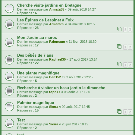
Cherche visite jardins en Bretagne
Dernier message par
Armata85
«
09 août 2018 14:27
Réponses :
6
Les Épines de Lespinet à Foix
Dernier message par
Armata85
«
04 mai 2018 10:15
Réponses :
23
1
2
Mon Jardin au maroc
Dernier message par
Palmetum
«
11 févr. 2018 10:30
Réponses :
17
1
2
Des bébés de 7 ans
Dernier message par
Raphael30
«
17 août 2017 13:14
Réponses :
22
1
2
Une plante magnifique
Dernier message par
Ben152
«
03 août 2017 22:25
Réponses :
5
Recherche à visiter un beau jardin le dimanche
Dernier message par
toph17
«
03 août 2017 12:01
Réponses :
2
Palmier magnifique
Dernier message par
Sierra
«
02 août 2017 12:45
Réponses :
15
1
2
Test
Dernier message par
Sierra
«
26 juin 2017 18:19
Réponses :
2
test