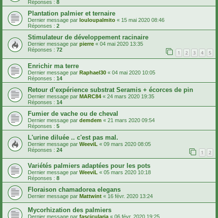
Réponses :
8
Plantation palmier et ternaire
Dernier message par
louloupalmito
«
15 mai 2020 08:46
Réponses :
2
Stimulateur de développement racinaire
Dernier message par
pierre
«
04 mai 2020 13:35
Réponses :
72
1
2
3
4
5
Enrichir ma terre
Dernier message par
Raphael30
«
04 mai 2020 10:05
Réponses :
14
Retour d’expérience substrat Seramis + écorces de pin
Dernier message par
MARC84
«
24 mars 2020 19:35
Réponses :
14
Fumier de vache ou de cheval
Dernier message par
demdem
«
21 mars 2020 09:54
Réponses :
5
L'urine diluée .. c'est pas mal.
Dernier message par
WeeviL
«
09 mars 2020 08:05
Réponses :
24
1
2
Variétés palmiers adaptées pour les pots
Dernier message par
WeeviL
«
05 mars 2020 10:18
Réponses :
8
Floraison chamadorea elegans
Dernier message par
Mattwint
«
16 févr. 2020 13:24
Mycorhization des palmiers
Dernier message par
fascicularia
«
06 févr. 2020 19:25