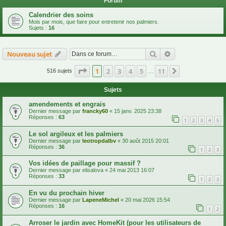
Forum
Calendrier des soins
Mois par mois, que faire pour entretenir nos palmiers.
Sujets :
16
Rechercher
Recherche avanc
Nouveau sujet
Page
1
sur
11
1
2
3
4
5
11
Suivante
516 sujets
…
Sujets
amendements et engrais
Dernier message par
francky60
«
15 janv. 2025 23:38
Réponses :
63
1
2
3
4
5
Le sol argileux et les palmiers
Dernier message par
leotropdalbv
«
30 août 2015 20:01
Réponses :
36
1
2
3
Vos idées de paillage pour massif ?
Dernier message par
elisalova
«
24 mai 2013 16:07
Réponses :
33
1
2
3
En vu du prochain hiver
Dernier message par
LapeneMichel
«
20 mai 2026 15:54
Réponses :
16
1
2
Arroser le jardin avec HomeKit (pour les utilisateurs de