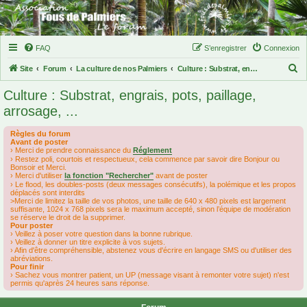
FAQ
S’enregistrer
Connexion
R
Site
Forum
La culture de nos Palmiers
Culture : Substrat, engrais, pots, paillage, arrosage, ...
e
Culture : Substrat, engrais, pots, paillage,
c
arrosage, ...
h
Règles du forum
e
Avant de poster
› Merci de prendre connaissance du
Réglement
r
› Restez poli, courtois et respectueux, cela commence par savoir dire Bonjour ou
c
Bonsoir et Merci.
› Merci d'utiliser
la fonction "Rechercher"
avant de poster
h
› Le flood, les doubles-posts (deux messages consécutifs), la polémique et les propos
déplacés sont interdits
e
>Merci de limitez la taille de vos photos, une taille de 640 x 480 pixels est largement
suffisante, 1024 x 768 pixels sera le maximum accepté, sinon l’équipe de modération
r
se réserve le droit de la supprimer.
Pour poster
› Veillez à poser votre question dans la bonne rubrique.
› Veillez à donner un titre explicite à vos sujets.
› Afin d'être compréhensible, abstenez vous d'écrire en langage SMS ou d'utiliser des
abréviations.
Pour finir
› Sachez vous montrer patient, un UP (message visant à remonter votre sujet) n'est
permis qu'après 24 heures sans réponse.