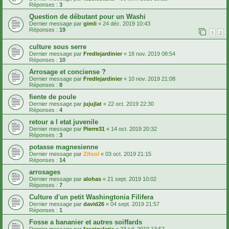
Réponses :
3
Question de débutant pour un Washi
Dernier message par
gimli
«
24 déc. 2019 10:43
Réponses :
19
1
2
culture sous serre
Dernier message par
Fredlejardinier
«
18 nov. 2019 08:54
Réponses :
10
Arrosage et conciense ?
Dernier message par
Fredlejardinier
«
10 nov. 2019 21:08
Réponses :
8
fiente de poule
Dernier message par
jujujlat
«
22 oct. 2019 22:30
Réponses :
4
retour a l etat juvenile
Dernier message par
Pierre31
«
14 oct. 2019 20:32
Réponses :
3
potasse magnesienne
Dernier message par
Zifool
«
03 oct. 2019 21:15
Réponses :
14
arrosages
Dernier message par
alohas
«
21 sept. 2019 10:02
Réponses :
7
Culture d'un petit Washingtonia Filifera
Dernier message par
david26
«
04 sept. 2019 21:57
Réponses :
1
Fosse a bananier et autres soiffards
Dernier message par
fascicularia
«
23 juil. 2019 13:57