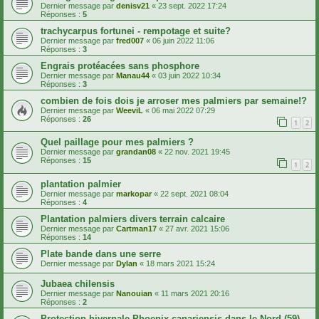
Dernier message par
denisv21
«
23 sept. 2022 17:24
Réponses :
5
trachycarpus fortunei - rempotage et suite?
Dernier message par
fred007
«
06 juin 2022 11:06
Réponses :
3
Engrais protéacées sans phosphore
Dernier message par
Manau44
«
03 juin 2022 10:34
Réponses :
3
combien de fois dois je arroser mes palmiers par semaine!?
Dernier message par
WeeviL
«
06 mai 2022 07:29
Réponses :
26
1
2
Quel paillage pour mes palmiers ?
Dernier message par
grandan08
«
22 nov. 2021 19:45
Réponses :
15
1
2
plantation palmier
Dernier message par
markopar
«
22 sept. 2021 08:04
Réponses :
4
Plantation palmiers divers terrain calcaire
Dernier message par
Cartman17
«
27 avr. 2021 15:06
Réponses :
14
Plate bande dans une serre
Dernier message par
Dylan
«
18 mars 2021 15:24
Jubaea chilensis
Dernier message par
Nanouian
«
11 mars 2021 20:16
Réponses :
2
Protection hivernale Phoenix canariensis dans le Nord (59)