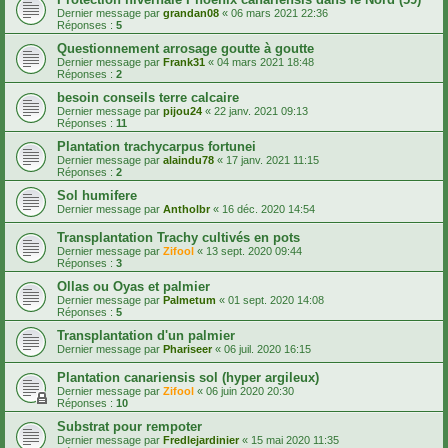
Dernier message par
grandan08
«
06 mars 2021 22:36
Réponses :
5
Questionnement arrosage goutte à goutte
Dernier message par
Frank31
«
04 mars 2021 18:48
Réponses :
2
besoin conseils terre calcaire
Dernier message par
pijou24
«
22 janv. 2021 09:13
Réponses :
11
Plantation trachycarpus fortunei
Dernier message par
alaindu78
«
17 janv. 2021 11:15
Réponses :
2
Sol humifere
Dernier message par
Antholbr
«
16 déc. 2020 14:54
Transplantation Trachy cultivés en pots
Dernier message par
Zifool
«
13 sept. 2020 09:44
Réponses :
3
Ollas ou Oyas et palmier
Dernier message par
Palmetum
«
01 sept. 2020 14:08
Réponses :
5
Transplantation d'un palmier
Dernier message par
Phariseer
«
06 juil. 2020 16:15
Plantation canariensis sol (hyper argileux)
Dernier message par
Zifool
«
06 juin 2020 20:30
Réponses :
10
Substrat pour rempoter
Dernier message par
Fredlejardinier
«
15 mai 2020 11:35