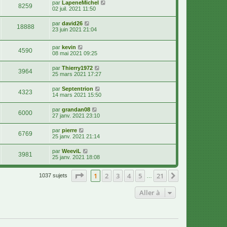
par
LapeneMichel
8259
02 juil. 2021 11:50
par
david26
18888
23 juin 2021 21:04
par
kevin
4590
08 mai 2021 09:25
par
Thierry1972
3964
25 mars 2021 17:27
par
Septentrion
4323
14 mars 2021 15:50
par
grandan08
6000
27 janv. 2021 23:10
par
pierre
6769
25 janv. 2021 21:14
par
WeeviL
3981
25 janv. 2021 18:08
Page
1
sur
21
1
2
3
4
5
21
Suivante
1037 sujets
…
Aller à