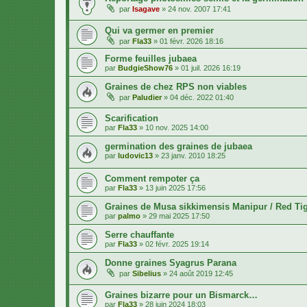
par
Isagave
»
24 nov. 2007 17:41
Qui va germer en premier
par
Fla33
»
01 févr. 2026 18:16
Forme feuilles jubaea
par
BudgieShow76
»
01 juil. 2026 16:19
Graines de chez RPS non viables
par
Paludier
»
04 déc. 2022 01:40
Scarification
par
Fla33
»
10 nov. 2025 14:00
germination des graines de jubaea
par
ludovic13
»
23 janv. 2010 18:25
Comment rempoter ça
par
Fla33
»
13 juin 2025 17:56
Graines de Musa sikkimensis Manipur / Red Tig
par
palmo
»
29 mai 2025 17:50
Serre chauffante
par
Fla33
»
02 févr. 2025 19:14
Donne graines Syagrus Parana
par
Sibelius
»
24 août 2019 12:45
Graines bizarre pour un Bismarck…
par
Fla33
»
28 juin 2024 18:03