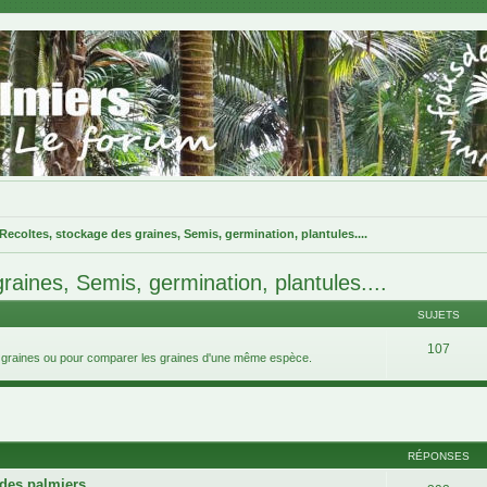
 Recoltes, stockage des graines, Semis, germination, plantules....
graines, Semis, germination, plantules....
SUJETS
107
es graines ou pour comparer les graines d'une même espèce.
cher
cherche avancée
RÉPONSES
 des palmiers