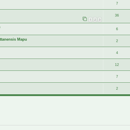
7
36
1
2
3
0
6
attanensis Mapu
2
4
12
7
2