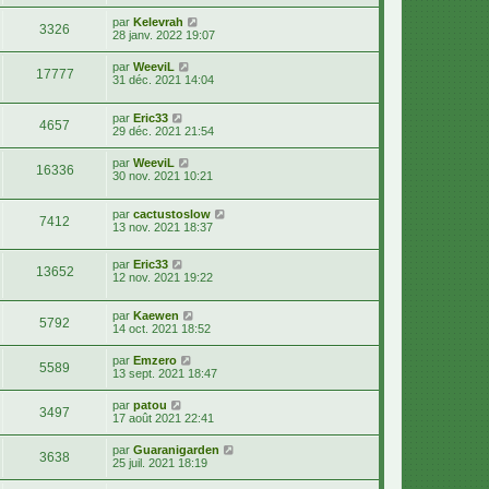
par
Kelevrah
3326
28 janv. 2022 19:07
par
WeeviL
17777
31 déc. 2021 14:04
par
Eric33
4657
29 déc. 2021 21:54
par
WeeviL
16336
30 nov. 2021 10:21
par
cactustoslow
7412
13 nov. 2021 18:37
par
Eric33
13652
12 nov. 2021 19:22
par
Kaewen
5792
14 oct. 2021 18:52
par
Emzero
5589
13 sept. 2021 18:47
par
patou
3497
17 août 2021 22:41
par
Guaranigarden
3638
25 juil. 2021 18:19