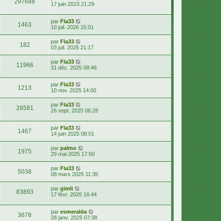
297688
17 juin 2023 21:29
e
r
m
par
Fla33
e
1463
10 juil. 2026 15:01
s
s
a
par
Fla33
182
g
03 juil. 2026 21:17
e
par
Fla33
11966
31 déc. 2025 08:46
par
Fla33
1213
10 nov. 2025 14:00
par
Fla33
28581
26 sept. 2025 06:28
par
Fla33
1467
14 juin 2025 08:01
par
palmo
1975
29 mai 2025 17:50
par
Fla33
5038
08 mars 2025 11:35
par
gimli
83893
17 févr. 2025 16:44
par
esmeralda
3678
28 janv. 2025 07:38