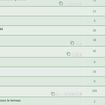
71
1
2
3
4
5
11
3
44
10
18
1
2
42
1
2
3
0
10
0
105
1
4
5
6
7
8
…
ous le terreau
2