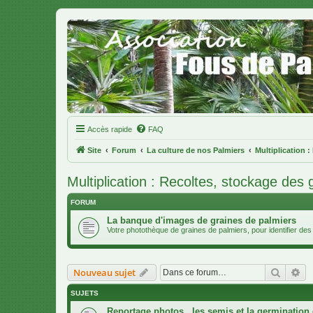
Accès rapide
FAQ
Site
Forum
La culture de nos Palmiers
Multiplication :
Multiplication : Recoltes, stockage des 
FORUM
La banque d'images de graines de palmiers
Votre photothèque de graines de palmiers, pour identifier d
Recher
Re
Nouveau sujet
SUJETS
Reportage photos...les semis et la germination