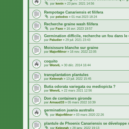
par
kevin
»
23 janv. 2021 14:56
Rempotage Canariensis et filifera
par
pelodvo
»
01 mai 2023 18:24
Recherche graine wash filifera
par
Faxo
»
16 avr. 2023 19:57
Germination difficile, recherche un fou dans le 
par
Paludier
»
29 juil. 2021 23:43
Moisissure blanche sur graine
par
MajorMinor
»
16 nov. 2022 22:05
coquito
par
WeeviL
»
30 déc. 2014 16:44
transplantation plantules
par
Kelevrah
»
13 juil. 2022 15:45
Butia odorata variegata ou mediopicta ?
par
WeeviL
»
22 mars 2021 12:56
Don de containers gironde
par
Arnaud33
»
05 mars 2022 10:39
germination juania australis
par
MajorMinor
»
03 mars 2020 22:26
plantule de Phoenix Canariensis se développe s
par
Kelevrah
»
28 janv. 2022 19:13