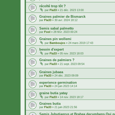
récolté trop tôt ?
par
Fla33
»
21 déc. 2023 13:00
Graines palmier de Bismarck
par
Fla33
»
30 avr. 2024 18:12
Semis sabal palmetto
par
Fool
»
28 févr. 2023 00:24
Graines pin wollemi
par
Bamboujos
»
24 mars 2019 17:43
besoin d'expert
par
Fla33
»
05 nov. 2023 18:03
Graines de palmiers ?
par
Fla33
»
21 sept. 2023 09:54
Graines jubaea
par
Fla33
»
24 déc. 2023 09:09
experience germination
par
Fla33
»
24 juin 2023 14:14
graine butia yatay
par
Fla33
»
14 nov. 2023 18:17
Graines butia
par
Fla33
»
21 juin 2023 21:56
Semis Jubutiagrus et Brahea decumbens.Qui g