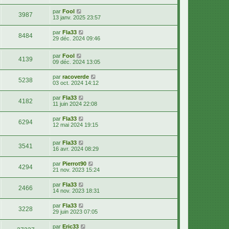
par
Fool
3987
13 janv. 2025 23:57
par
Fla33
8484
29 déc. 2024 09:46
par
Fool
4139
09 déc. 2024 13:05
par
racoverde
5238
03 oct. 2024 14:12
par
Fla33
4182
11 juin 2024 22:08
par
Fla33
6294
12 mai 2024 19:15
par
Fla33
3541
16 avr. 2024 08:29
par
Pierrot90
4294
21 nov. 2023 15:24
par
Fla33
2466
14 nov. 2023 18:31
par
Fla33
3228
29 juin 2023 07:05
par
Eric33