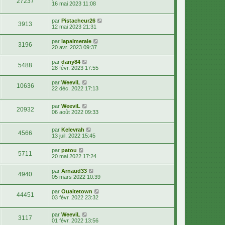
27237
16 mai 2023 11:08
par
Pistacheur26
3913
12 mai 2023 21:31
par
lapalmeraie
3196
20 avr. 2023 09:37
par
dany84
5488
28 févr. 2023 17:55
par
WeeviL
10636
22 déc. 2022 17:13
par
WeeviL
20932
06 août 2022 09:33
par
Kelevrah
4566
13 juil. 2022 15:45
par
patou
5711
20 mai 2022 17:24
par
Arnaud33
4940
05 mars 2022 10:39
par
Ouaitetown
44451
03 févr. 2022 23:32
par
WeeviL
3117
01 févr. 2022 13:56