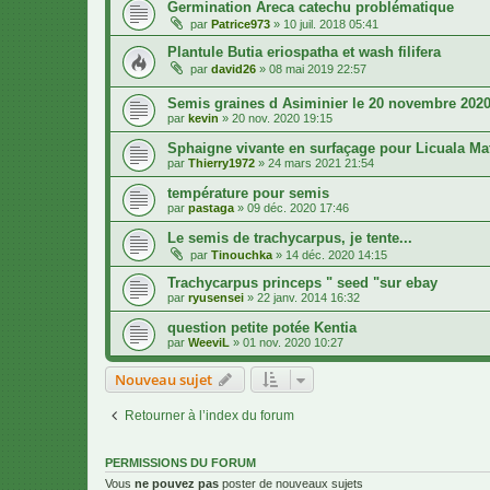
Germination Areca catechu problématique
par
Patrice973
»
10 juil. 2018 05:41
Plantule Butia eriospatha et wash filifera
par
david26
»
08 mai 2019 22:57
Semis graines d Asiminier le 20 novembre 202
par
kevin
»
20 nov. 2020 19:15
Sphaigne vivante en surfaçage pour Licuala M
par
Thierry1972
»
24 mars 2021 21:54
température pour semis
par
pastaga
»
09 déc. 2020 17:46
Le semis de trachycarpus, je tente...
par
Tinouchka
»
14 déc. 2020 14:15
Trachycarpus princeps " seed "sur ebay
par
ryusensei
»
22 janv. 2014 16:32
question petite potée Kentia
par
WeeviL
»
01 nov. 2020 10:27
Nouveau sujet
Retourner à l’index du forum
PERMISSIONS DU FORUM
Vous
ne pouvez pas
poster de nouveaux sujets