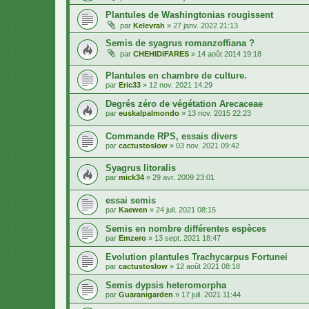
Plantules de Washingtonias rougissent
par
Kelevrah
»
27 janv. 2022 21:13
Semis de syagrus romanzoffiana ?
par
CHEHIDIFARES
»
14 août 2014 19:18
Plantules en chambre de culture.
par
Eric33
»
12 nov. 2021 14:29
Degrés zéro de végétation Arecaceae
par
euskalpalmondo
»
13 nov. 2015 22:23
Commande RPS, essais divers
par
cactustoslow
»
03 nov. 2021 09:42
Syagrus litoralis
par
mick34
»
29 avr. 2009 23:01
essai semis
par
Kaewen
»
24 juil. 2021 08:15
Semis en nombre différentes espèces
par
Emzero
»
13 sept. 2021 18:47
Evolution plantules Trachycarpus Fortunei
par
cactustoslow
»
12 août 2021 08:18
Semis dypsis heteromorpha
par
Guaranigarden
»
17 juil. 2021 11:44