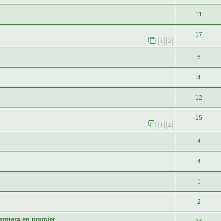
11
17
1
2
6
4
12
15
1
2
4
4
1
2
ermera en premier