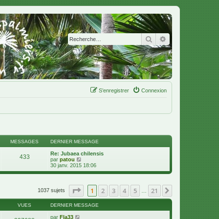
Rechercher
Recherche avanc
S’enregistrer
Connexion
MESSAGES
DERNIER MESSAGE
Re: Jubaea chilensis
433
V
par
patou
o
30 janv. 2015 18:06
i
r
l
e
Page
1
sur
21
1
2
3
4
5
21
Suivante
1037 sujets
…
d
e
VUES
DERNIER MESSAGE
r
n
par
Fla33
i