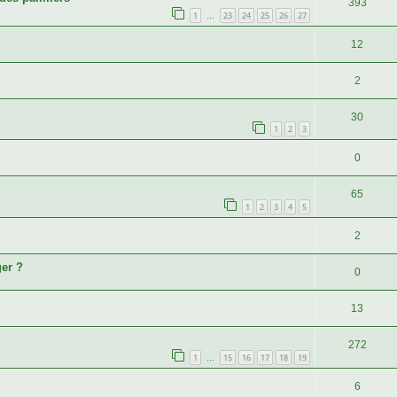
393
1
23
24
25
26
27
…
12
2
30
1
2
3
0
65
1
2
3
4
5
2
er ?
0
13
272
1
15
16
17
18
19
…
6