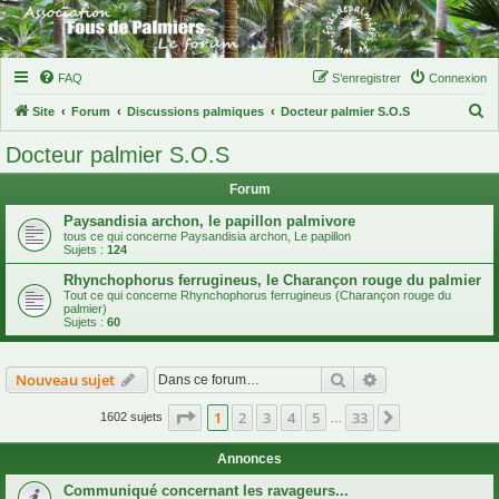
FAQ
S’enregistrer
Connexion
R
Site
Forum
Discussions palmiques
Docteur palmier S.O.S
e
Docteur palmier S.O.S
c
Forum
h
e
Paysandisia archon, le papillon palmivore
tous ce qui concerne Paysandisia archon, Le papillon
r
Sujets :
124
c
Rhynchophorus ferrugineus, le Charançon rouge du palmier
Tout ce qui concerne Rhynchophorus ferrugineus (Charançon rouge du
h
palmier)
Sujets :
60
e
r
Rechercher
Recherche avanc
Nouveau sujet
Page
1
sur
33
1
2
3
4
5
33
Suivante
1602 sujets
…
Annonces
Communiqué concernant les ravageurs...