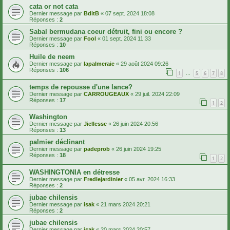
cata or not cata
Dernier message par
BditB
«
07 sept. 2024 18:08
Réponses :
2
Sabal bermudana coeur détruit, fini ou encore ?
Dernier message par
Fool
«
01 sept. 2024 11:33
Réponses :
10
Huile de neem
Dernier message par
lapalmeraie
«
29 août 2024 09:26
Réponses :
106
1
5
6
7
8
…
temps de repousse d'une lance?
Dernier message par
CARROUGEAUX
«
29 juil. 2024 22:09
Réponses :
17
1
2
Washington
Dernier message par
Jiellesse
«
26 juin 2024 20:56
Réponses :
13
palmier déclinant
Dernier message par
padeprob
«
26 juin 2024 19:25
Réponses :
18
1
2
WASHINGTONIA en détresse
Dernier message par
Fredlejardinier
«
05 avr. 2024 16:33
Réponses :
2
jubae chilensis
Dernier message par
isak
«
21 mars 2024 20:21
Réponses :
2
jubae chilensis
Dernier message par
isak
«
20 mars 2024 20:57