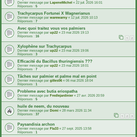
Dernier message par
LapeneMichel
«
22 juil. 2026 16:01
Réponses :
5
Trachycarpus Fortunei X Wagnerianus
Dernier message par
warewarny
«
12 juil. 2026 10:13
Réponses :
7
Avec quoi traitez vous vos palmiers
Dernier message par
up22
«
23 mai 2026 19:13
Réponses :
16
1
2
Xylophène sur Trachycarpus
Dernier message par
up22
«
23 mai 2026 19:06
Réponses :
3
Efficacité du Bacillus thuringiensis ???
Dernier message par
up22
«
23 mai 2026 18:01
Réponses :
7
Tâches sur palmier et palme mal en point
Dernier message par
gilles06
«
06 mai 2026 18:04
Réponses :
1
Probleme avec butia eriospatha
Dernier message par
Fredlejardinier
«
27 avr. 2026 20:59
Réponses :
5
huile de neem, du nouveau
Dernier message par
Domi
«
28 mars 2026 11:34
Réponses :
37
1
2
3
Paysandisia archon
Dernier message par
Fla33
«
27 sept. 2025 13:58
Réponses :
1