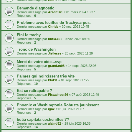
Demande diagnostic
Dernier message par
Arson561
«
01 mars 2024 13:37
Réponses :
6
Problème avec feuilles de Trachycarpus.
Dernier message par
Chrisb
«
30 nov. 2023 10:45
Fini le trachy
Dernier message par
butia33
«
10 nov. 2023 09:30
Réponses :
2
Tronc de Washington
Dernier message par
Jiellesse
«
25 sept. 2023 11:29
Merci de votre aide...svp
Dernier message par
grandan08
«
14 sept. 2023 22:05
Réponses :
5
Palmes qui noircissent très vite
Dernier message par
Phil31
«
01 sept. 2023 17:22
Réponses :
10
Est-ce rattrapable ?
Dernier message par
Pistacheur26
«
07 août 2023 12:49
Réponses :
5
Phoenix et Washingtonia Robusta jaunissent
Dernier message par
igne
«
01 juil. 2023 21:07
Réponses :
2
butia capitata cochenilles ??
Dernier message par
alaind52
«
29 juin 2023 16:38
Réponses :
14