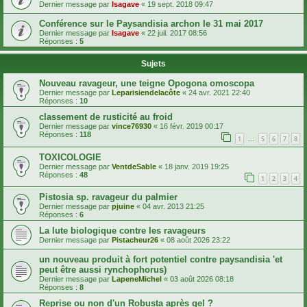
Dernier message par
Isagave
«
19 sept. 2018 09:47
Conférence sur le Paysandisia archon le 31 mai 2017
Dernier message par
Isagave
«
22 juil. 2017 08:56
Réponses :
5
Sujets
Nouveau ravageur, une teigne Opogona omoscopa
Dernier message par
Leparisiendelacôte
«
24 avr. 2021 22:40
Réponses :
10
classement de rusticité au froid
Dernier message par
vince76930
«
16 févr. 2019 00:17
Réponses :
118
1
5
6
7
8
…
TOXICOLOGIE
Dernier message par
VentdeSable
«
18 janv. 2019 19:25
Réponses :
48
1
2
3
4
Pistosia sp. ravageur du palmier
Dernier message par
pjuine
«
04 avr. 2013 21:25
Réponses :
6
La lute biologique contre les ravageurs
Dernier message par
Pistacheur26
«
08 août 2026 23:22
un nouveau produit à fort potentiel contre paysandisia 'et
peut être aussi rynchophorus)
Dernier message par
LapeneMichel
«
03 août 2026 08:18
Réponses :
8
Reprise ou non d'un Robusta après gel ?