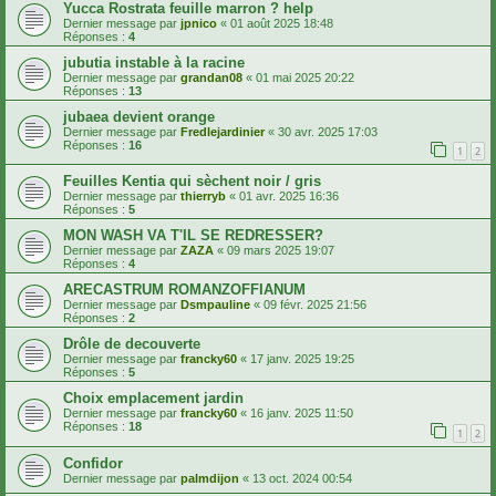
Yucca Rostrata feuille marron ? help
Dernier message par
jpnico
«
01 août 2025 18:48
Réponses :
4
jubutia instable à la racine
Dernier message par
grandan08
«
01 mai 2025 20:22
Réponses :
13
jubaea devient orange
Dernier message par
Fredlejardinier
«
30 avr. 2025 17:03
Réponses :
16
1
2
Feuilles Kentia qui sèchent noir / gris
Dernier message par
thierryb
«
01 avr. 2025 16:36
Réponses :
5
MON WASH VA T'IL SE REDRESSER?
Dernier message par
ZAZA
«
09 mars 2025 19:07
Réponses :
4
ARECASTRUM ROMANZOFFIANUM
Dernier message par
Dsmpauline
«
09 févr. 2025 21:56
Réponses :
2
Drôle de decouverte
Dernier message par
francky60
«
17 janv. 2025 19:25
Réponses :
5
Choix emplacement jardin
Dernier message par
francky60
«
16 janv. 2025 11:50
Réponses :
18
1
2
Confidor
Dernier message par
palmdijon
«
13 oct. 2024 00:54