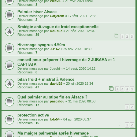
Dernier message par
WeeviL
«
21 févr. 2021 09:41
Réponses :
3
Palmier hiver Alsace
Dernier message par
Catjerem
«
17 févr. 2021 12:55
Réponses :
2
Sratégie anti-vague de froid exceptionnelle
Dernier message par
Dousuc
«
21 déc. 2020 12:34
Réponses :
39
1
2
3
Hivernage syagrus 4.50m
Dernier message par
J-P 62
«
25 nov. 2020 10:39
Réponses :
7
conseil pour préparer l hivernage de 2 JUBAEA et 1
CAPITATA
Dernier message par
Joachim
«
14 sept. 2020 14:12
Réponses :
6
bilan froid + mistral à Valence
Dernier message par
david26
«
20 juin 2020 15:34
Réponses :
47
1
2
3
4
Quel palmier au stipe fin en Alsace ?
Dernier message par
pascalou
«
31 mai 2020 08:53
Réponses :
17
1
2
protection active
Dernier message par
lolo54
«
04 avr. 2020 08:37
Réponses :
15
1
2
Ma maigre palmeraie après hivernage