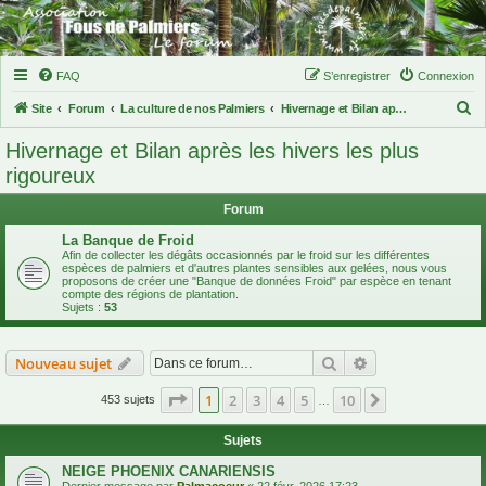
FAQ
S’enregistrer
Connexion
R
Site
Forum
La culture de nos Palmiers
Hivernage et Bilan après les hivers les plus rigoureux
e
Hivernage et Bilan après les hivers les plus
c
rigoureux
h
Forum
e
r
La Banque de Froid
Afin de collecter les dégâts occasionnés par le froid sur les différentes
c
espèces de palmiers et d'autres plantes sensibles aux gelées, nous vous
proposons de créer une "Banque de données Froid" par espèce en tenant
h
compte des régions de plantation.
Sujets :
53
e
r
Rechercher
Recherche avanc
Nouveau sujet
Page
1
sur
10
1
2
3
4
5
10
Suivante
453 sujets
…
Sujets
NEIGE PHOENIX CANARIENSIS