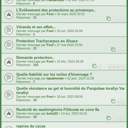
Dernier message par
Palmacoeur
«
22 févr. 2026 17:23
Réponses :
8
L'Enlèvement des protections au printemps..
Dernier message par
Fool
«
30 mars 2025 20:53
Réponses :
31
1
2
3
Véranda et ses effets...
Dernier message par
Fool
«
25 oct. 2024 20:00
Réponses :
2
Protection Trachycarpus en Alsace
Dernier message par
Fool
«
27 mai 2024 10:58
Réponses :
23
1
2
Demande protection..
Dernier message par
Fool
«
15 févr. 2024 20:28
Réponses :
103
1
4
5
6
7
…
Quelle fiabilité sur les voiles d'hivernage ?
Dernier message par
lapalmeraie
«
22 janv. 2024 12:36
Réponses :
7
Quelle résistance au gel et humidité du Parajubae torallyi Var
torallyi
Dernier message par
Fool
«
18 oct. 2023 09:59
Réponses :
18
1
2
Rusticité du washingtonia Filibusta en zone 8a
Dernier message par
butia33
«
13 oct. 2023 16:15
Réponses :
30
1
2
3
reprise du cycas