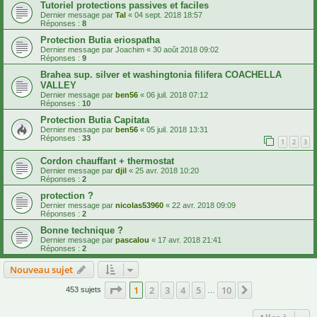
Tutoriel protections passives et faciles
Dernier message par
Tal
«
04 sept. 2018 18:57
Réponses :
8
Protection Butia eriospatha
Dernier message par
Joachim
«
30 août 2018 09:02
Réponses :
9
Brahea sup. silver et washingtonia filifera COACHELLA
VALLEY
Dernier message par
ben56
«
06 juil. 2018 07:12
Réponses :
10
Protection Butia Capitata
Dernier message par
ben56
«
05 juil. 2018 13:31
Réponses :
33
1
2
3
Cordon chauffant + thermostat
Dernier message par
djil
«
25 avr. 2018 10:20
Réponses :
2
protection ?
Dernier message par
nicolas53960
«
22 avr. 2018 09:09
Réponses :
2
Bonne technique ?
Dernier message par
pascalou
«
17 avr. 2018 21:41
Réponses :
2
Nouveau sujet
Page
1
sur
10
1
2
3
4
5
10
Suivante
453 sujets
…