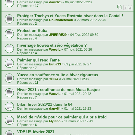
Dernier message par
david26
«
06 juin 2022 22:20
Réponses :
17
1
2
Protéger Trachys et Yucca Rostrata hiver dans le Cantal !
Dernier message par
Doudouetchou
«
22 mars 2022 22:45
Réponses :
2
Protection Butia
Dernier message par
JPIERRE29
«
04 févr. 2022 09:59
Réponses :
4
hivernage howea et zéro végétation ?
Dernier message par
WeeviL
«
07 nov. 2021 08:26
Réponses :
4
Palmier qui rend l'ame
Dernier message par
butia33
«
09 juin 2021 07:27
Réponses :
7
Yucca en souffrance suite a hiver rigoureux
Dernier message par
Yell74
«
24 mai 2021 08:38
Réponses :
11
Hiver 2021 : souffrance de mes Musa Basjoo
Dernier message par
WeeviL
«
01 mai 2021 20:42
Réponses :
7
bilan hiver 2020/21 dans le 84
Dernier message par
dany84
«
01 mai 2021 18:23
Merci de m’aide pour ce palmier qui a pris froid
Dernier message par
Mylano
«
11 mars 2021 17:49
Réponses :
6
VDF US février 2021