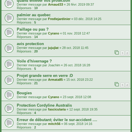
quand enlever vos protection
Dernier message par
Arnaud33
«
26 févr. 2019 09:37
Réponses :
10
palmier au quebec
Dernier message par
Fredlejardinier
«
03 déc. 2018 14:25
Réponses :
5
Paillage ou pas ?
Dernier message par
Cyrano
«
01 nov. 2018 12:47
Réponses :
14
avis protection
Dernier message par
jujujlat
«
28 oct. 2018 11:45
Réponses :
20
1
2
Voile d'hivernage ?
Dernier message par
Joachim
«
26 oct. 2018 16:28
Réponses :
5
Projet grande serre en verre :D
Dernier message par
Armata85
«
15 oct. 2018 23:22
Réponses :
21
1
2
Bougies
Dernier message par
Cyrano
«
23 sept. 2018 12:08
Protection Cordyline Australis
Dernier message par
fascicularia
«
12 sept. 2018 19:35
Réponses :
4
Erreur de débutant; éviter le sur-accident ....
Dernier message par
mitch56
«
06 sept. 2018 14:16
Réponses :
2