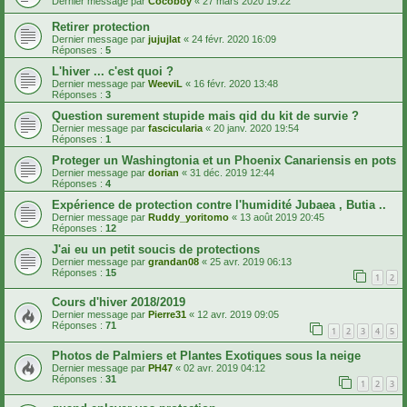
Dernier message par
Cocoboy
«
27 mars 2020 19:22
Retirer protection
Dernier message par
jujujlat
«
24 févr. 2020 16:09
Réponses :
5
L'hiver ... c'est quoi ?
Dernier message par
WeeviL
«
16 févr. 2020 13:48
Réponses :
3
Question surement stupide mais qid du kit de survie ?
Dernier message par
fascicularia
«
20 janv. 2020 19:54
Réponses :
1
Proteger un Washingtonia et un Phoenix Canariensis en pots
Dernier message par
dorian
«
31 déc. 2019 12:44
Réponses :
4
Expérience de protection contre l'humidité Jubaea , Butia ..
Dernier message par
Ruddy_yoritomo
«
13 août 2019 20:45
Réponses :
12
J'ai eu un petit soucis de protections
Dernier message par
grandan08
«
25 avr. 2019 06:13
Réponses :
15
1
2
Cours d'hiver 2018/2019
Dernier message par
Pierre31
«
12 avr. 2019 09:05
Réponses :
71
1
2
3
4
5
Photos de Palmiers et Plantes Exotiques sous la neige
Dernier message par
PH47
«
02 avr. 2019 04:12
Réponses :
31
1
2
3