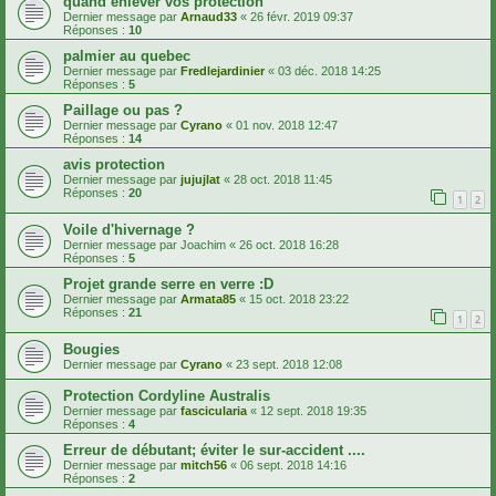
quand enlever vos protection
Dernier message par
Arnaud33
«
26 févr. 2019 09:37
Réponses :
10
palmier au quebec
Dernier message par
Fredlejardinier
«
03 déc. 2018 14:25
Réponses :
5
Paillage ou pas ?
Dernier message par
Cyrano
«
01 nov. 2018 12:47
Réponses :
14
avis protection
Dernier message par
jujujlat
«
28 oct. 2018 11:45
Réponses :
20
1
2
Voile d'hivernage ?
Dernier message par
Joachim
«
26 oct. 2018 16:28
Réponses :
5
Projet grande serre en verre :D
Dernier message par
Armata85
«
15 oct. 2018 23:22
Réponses :
21
1
2
Bougies
Dernier message par
Cyrano
«
23 sept. 2018 12:08
Protection Cordyline Australis
Dernier message par
fascicularia
«
12 sept. 2018 19:35
Réponses :
4
Erreur de débutant; éviter le sur-accident ....
Dernier message par
mitch56
«
06 sept. 2018 14:16
Réponses :
2