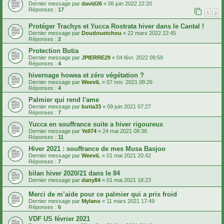
Dernier message par
david26
«
06 juin 2022 22:20
Réponses :
17
1
2
Protéger Trachys et Yucca Rostrata hiver dans le Cantal !
Dernier message par
Doudouetchou
«
22 mars 2022 22:45
Réponses :
2
Protection Butia
Dernier message par
JPIERRE29
«
04 févr. 2022 09:59
Réponses :
4
hivernage howea et zéro végétation ?
Dernier message par
WeeviL
«
07 nov. 2021 08:26
Réponses :
4
Palmier qui rend l'ame
Dernier message par
butia33
«
09 juin 2021 07:27
Réponses :
7
Yucca en souffrance suite a hiver rigoureux
Dernier message par
Yell74
«
24 mai 2021 08:38
Réponses :
11
Hiver 2021 : souffrance de mes Musa Basjoo
Dernier message par
WeeviL
«
01 mai 2021 20:42
Réponses :
7
bilan hiver 2020/21 dans le 84
Dernier message par
dany84
«
01 mai 2021 18:23
Merci de m’aide pour ce palmier qui a pris froid
Dernier message par
Mylano
«
11 mars 2021 17:49
Réponses :
6
VDF US février 2021