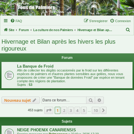
FAQ
S’enregistrer
Connexion
R
Site
Forum
La culture de nos Palmiers
Hivernage et Bilan après les hivers les plus rigoureux
e
Hivernage et Bilan après les hivers les plus
c
rigoureux
h
Forum
e
r
La Banque de Froid
Afin de collecter les dégâts occasionnés par le froid sur les différentes
c
espèces de palmiers et d'autres plantes sensibles aux gelées, nous vous
proposons de créer une "Banque de données Froid" par espèce en tenant
h
compte des régions de plantation.
Sujets :
53
e
r
Rechercher
Recherche avanc
Nouveau sujet
Page
1
sur
10
1
2
3
4
5
10
Suivante
453 sujets
…
Sujets
NEIGE PHOENIX CANARIENSIS