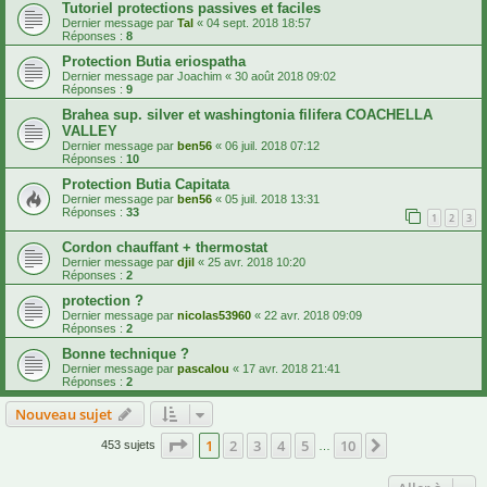
Tutoriel protections passives et faciles
Dernier message par
Tal
«
04 sept. 2018 18:57
Réponses :
8
Protection Butia eriospatha
Dernier message par
Joachim
«
30 août 2018 09:02
Réponses :
9
Brahea sup. silver et washingtonia filifera COACHELLA
VALLEY
Dernier message par
ben56
«
06 juil. 2018 07:12
Réponses :
10
Protection Butia Capitata
Dernier message par
ben56
«
05 juil. 2018 13:31
Réponses :
33
1
2
3
Cordon chauffant + thermostat
Dernier message par
djil
«
25 avr. 2018 10:20
Réponses :
2
protection ?
Dernier message par
nicolas53960
«
22 avr. 2018 09:09
Réponses :
2
Bonne technique ?
Dernier message par
pascalou
«
17 avr. 2018 21:41
Réponses :
2
Nouveau sujet
Page
1
sur
10
1
2
3
4
5
10
Suivante
453 sujets
…