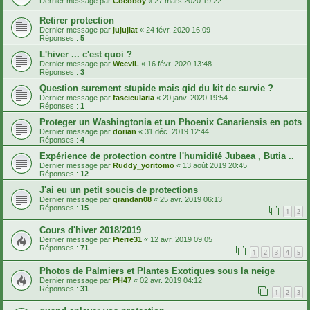
Dernier message par
Cocoboy
«
27 mars 2020 19:22
Retirer protection
Dernier message par
jujujlat
«
24 févr. 2020 16:09
Réponses :
5
L'hiver ... c'est quoi ?
Dernier message par
WeeviL
«
16 févr. 2020 13:48
Réponses :
3
Question surement stupide mais qid du kit de survie ?
Dernier message par
fascicularia
«
20 janv. 2020 19:54
Réponses :
1
Proteger un Washingtonia et un Phoenix Canariensis en pots
Dernier message par
dorian
«
31 déc. 2019 12:44
Réponses :
4
Expérience de protection contre l'humidité Jubaea , Butia ..
Dernier message par
Ruddy_yoritomo
«
13 août 2019 20:45
Réponses :
12
J'ai eu un petit soucis de protections
Dernier message par
grandan08
«
25 avr. 2019 06:13
Réponses :
15
1
2
Cours d'hiver 2018/2019
Dernier message par
Pierre31
«
12 avr. 2019 09:05
Réponses :
71
1
2
3
4
5
Photos de Palmiers et Plantes Exotiques sous la neige
Dernier message par
PH47
«
02 avr. 2019 04:12
Réponses :
31
1
2
3