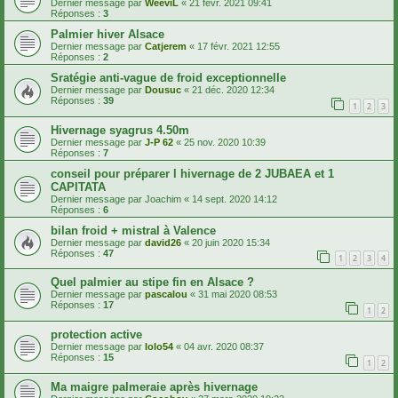
Dernier message par
WeeviL
«
21 févr. 2021 09:41
Réponses :
3
Palmier hiver Alsace
Dernier message par
Catjerem
«
17 févr. 2021 12:55
Réponses :
2
Sratégie anti-vague de froid exceptionnelle
Dernier message par
Dousuc
«
21 déc. 2020 12:34
Réponses :
39
1
2
3
Hivernage syagrus 4.50m
Dernier message par
J-P 62
«
25 nov. 2020 10:39
Réponses :
7
conseil pour préparer l hivernage de 2 JUBAEA et 1
CAPITATA
Dernier message par
Joachim
«
14 sept. 2020 14:12
Réponses :
6
bilan froid + mistral à Valence
Dernier message par
david26
«
20 juin 2020 15:34
Réponses :
47
1
2
3
4
Quel palmier au stipe fin en Alsace ?
Dernier message par
pascalou
«
31 mai 2020 08:53
Réponses :
17
1
2
protection active
Dernier message par
lolo54
«
04 avr. 2020 08:37
Réponses :
15
1
2
Ma maigre palmeraie après hivernage