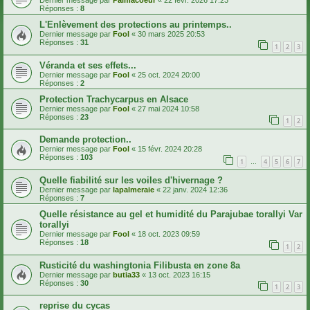
Dernier message par
Palmacoeur
«
22 févr. 2026 17:23
Réponses :
8
L'Enlèvement des protections au printemps..
Dernier message par
Fool
«
30 mars 2025 20:53
Réponses :
31
1
2
3
Véranda et ses effets...
Dernier message par
Fool
«
25 oct. 2024 20:00
Réponses :
2
Protection Trachycarpus en Alsace
Dernier message par
Fool
«
27 mai 2024 10:58
Réponses :
23
1
2
Demande protection..
Dernier message par
Fool
«
15 févr. 2024 20:28
Réponses :
103
1
4
5
6
7
…
Quelle fiabilité sur les voiles d'hivernage ?
Dernier message par
lapalmeraie
«
22 janv. 2024 12:36
Réponses :
7
Quelle résistance au gel et humidité du Parajubae torallyi Var
torallyi
Dernier message par
Fool
«
18 oct. 2023 09:59
Réponses :
18
1
2
Rusticité du washingtonia Filibusta en zone 8a
Dernier message par
butia33
«
13 oct. 2023 16:15
Réponses :
30
1
2
3
reprise du cycas