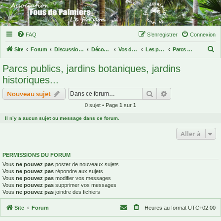
FAQ
S’enregistrer
Connexion
R
Site
Forum
Discussions palmiques
Découvertes de palmiers
Vos découvertes en Europe et autres continents
Les palmiers en Amérique du sud
Parcs publics, jardins botaniques, jardins historiques...
e
Parcs publics, jardins botaniques, jardins
c
historiques...
h
Rechercher
Recherche avanc
Nouveau sujet
e
0 sujet • Page
1
sur
1
r
Il n’y a aucun sujet ou message dans ce forum.
c
h
Aller à
e
PERMISSIONS DU FORUM
r
Vous
ne pouvez pas
poster de nouveaux sujets
Vous
ne pouvez pas
répondre aux sujets
Vous
ne pouvez pas
modifier vos messages
Vous
ne pouvez pas
supprimer vos messages
Vous
ne pouvez pas
joindre des fichiers
Site
Forum
Heures au format
UTC+02:00