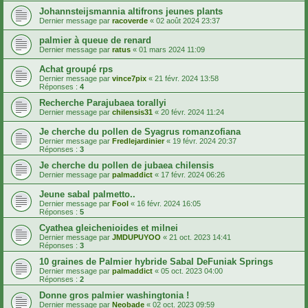
Johannsteijsmannia altifrons jeunes plants
Dernier message par
racoverde
«
02 août 2024 23:37
palmier à queue de renard
Dernier message par
ratus
«
01 mars 2024 11:09
Achat groupé rps
Dernier message par
vince7pix
«
21 févr. 2024 13:58
Réponses :
4
Recherche Parajubaea torallyi
Dernier message par
chilensis31
«
20 févr. 2024 11:24
Je cherche du pollen de Syagrus romanzofiana
Dernier message par
Fredlejardinier
«
19 févr. 2024 20:37
Réponses :
3
Je cherche du pollen de jubaea chilensis
Dernier message par
palmaddict
«
17 févr. 2024 06:26
Jeune sabal palmetto..
Dernier message par
Fool
«
16 févr. 2024 16:05
Réponses :
5
Cyathea gleichenioides et milnei
Dernier message par
JMDUPUYOO
«
21 oct. 2023 14:41
Réponses :
3
10 graines de Palmier hybride Sabal DeFuniak Springs
Dernier message par
palmaddict
«
05 oct. 2023 04:00
Réponses :
2
Donne gros palmier washingtonia !
Dernier message par
Neobade
«
02 oct. 2023 09:59