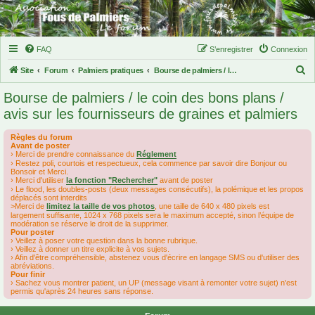
FAQ
S’enregistrer
Connexion
R
Site
Forum
Palmiers pratiques
Bourse de palmiers / le coin des bons plans / avis sur les fournisseurs de graines et palmiers
e
Bourse de palmiers / le coin des bons plans /
c
avis sur les fournisseurs de graines et palmiers
h
Règles du forum
e
Avant de poster
› Merci de prendre connaissance du
Réglement
r
› Restez poli, courtois et respectueux, cela commence par savoir dire Bonjour ou
c
Bonsoir et Merci.
› Merci d'utiliser
la fonction "Rechercher"
avant de poster
h
› Le flood, les doubles-posts (deux messages consécutifs), la polémique et les propos
déplacés sont interdits
e
>Merci de
limitez la taille de vos photos
, une taille de 640 x 480 pixels est
largement suffisante, 1024 x 768 pixels sera le maximum accepté, sinon l’équipe de
r
modération se réserve le droit de la supprimer.
Pour poster
› Veillez à poser votre question dans la bonne rubrique.
› Veillez à donner un titre explicite à vos sujets.
› Afin d'être compréhensible, abstenez vous d'écrire en langage SMS ou d'utiliser des
abréviations.
Pour finir
› Sachez vous montrer patient, un UP (message visant à remonter votre sujet) n'est
permis qu'après 24 heures sans réponse.