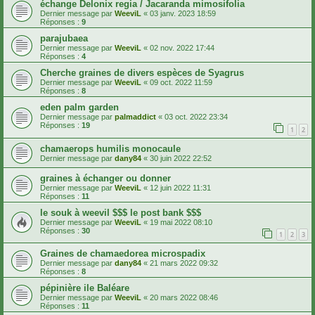
échange Delonix regia / Jacaranda mimosifolia
Dernier message par
WeeviL
«
03 janv. 2023 18:59
Réponses :
9
parajubaea
Dernier message par
WeeviL
«
02 nov. 2022 17:44
Réponses :
4
Cherche graines de divers espèces de Syagrus
Dernier message par
WeeviL
«
09 oct. 2022 11:59
Réponses :
8
eden palm garden
Dernier message par
palmaddict
«
03 oct. 2022 23:34
Réponses :
19
1
2
chamaerops humilis monocaule
Dernier message par
dany84
«
30 juin 2022 22:52
graines à échanger ou donner
Dernier message par
WeeviL
«
12 juin 2022 11:31
Réponses :
11
le souk à weevil $$$ le post bank $$$
Dernier message par
WeeviL
«
19 mai 2022 08:10
Réponses :
30
1
2
3
Graines de chamaedorea microspadix
Dernier message par
dany84
«
21 mars 2022 09:32
Réponses :
8
pépinière ile Baléare
Dernier message par
WeeviL
«
20 mars 2022 08:46
Réponses :
11