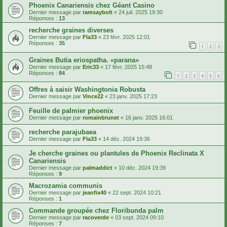
Phoenix Canariensis chez Géant Casino
Dernier message par
ramsaybolt
«
24 juil. 2025 19:30
Réponses :
13
recherche graines diverses
Dernier message par
Fla33
«
23 févr. 2025 12:01
Réponses :
35
1
2
3
Graines Butia eriospatha. «parana»
Dernier message par
Eric33
«
17 févr. 2025 15:48
Réponses :
84
1
2
3
4
5
6
Offres à saisir Washingtonia Robusta
Dernier message par
Vince22
«
23 janv. 2025 17:23
Feuille de palmier phoenix
Dernier message par
romainbrunet
«
16 janv. 2025 16:01
recherche parajubaea
Dernier message par
Fla33
«
14 déc. 2024 19:36
Je cherche graines ou plantules de Phoenix Reclinata X
Canariensis
Dernier message par
palmaddict
«
10 déc. 2024 19:39
Réponses :
9
Macrozamia communis
Dernier message par
jeanfix40
«
22 sept. 2024 10:21
Réponses :
1
Commande groupée chez Floribunda palm
Dernier message par
racoverde
«
03 sept. 2024 09:10
Réponses :
7