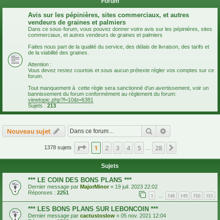
Forum
Avis sur les pépinières, sites commerciaux, et autres
vendeurs de graines et palmiers
Dans ce sous-forum, vous pouvez donner votre avis sur les pépinières, sites
commerciaux, et autres vendeurs de graines et palmiers
Faites nous part de la qualité du service, des délais de livraison, des tarifs et
de la viabilité des graines.
Attention :
Vous devez restez courtois et sous aucun prétexte régler vos comptes sur ce
forum.
Tout manquement à cette règle sera sanctionné d'un avertissement, voir un
bannissement du forum conformément au règlement du forum:
viewtopic.php?f=10&t=6381
Sujets :
213
Rechercher
Recherche avanc
Nouveau sujet
Page
1
sur
28
1
2
3
4
5
28
Suivante
1378 sujets
…
Sujets
*** LE COIN DES BONS PLANS ***
Dernier message par
MajorMinor
«
19 juil. 2023 22:02
Réponses :
2251
1
148
149
150
151
…
*** LES BONS PLANS SUR LEBONCOIN ***
Dernier message par
cactustoslow
«
05 nov. 2021 12:04