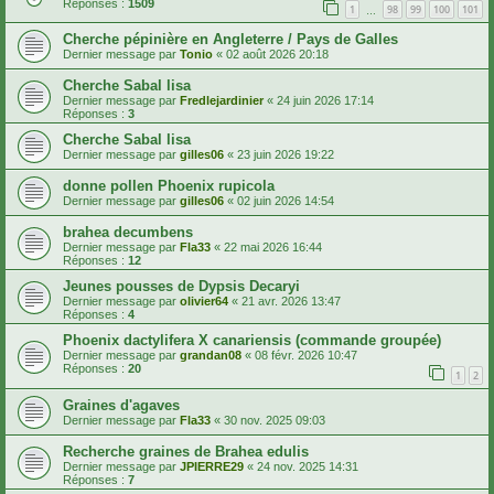
Réponses :
1509
1
98
99
100
101
…
Cherche pépinière en Angleterre / Pays de Galles
Dernier message par
Tonio
«
02 août 2026 20:18
Cherche Sabal lisa
Dernier message par
Fredlejardinier
«
24 juin 2026 17:14
Réponses :
3
Cherche Sabal lisa
Dernier message par
gilles06
«
23 juin 2026 19:22
donne pollen Phoenix rupicola
Dernier message par
gilles06
«
02 juin 2026 14:54
brahea decumbens
Dernier message par
Fla33
«
22 mai 2026 16:44
Réponses :
12
Jeunes pousses de Dypsis Decaryi
Dernier message par
olivier64
«
21 avr. 2026 13:47
Réponses :
4
Phoenix dactylifera X canariensis (commande groupée)
Dernier message par
grandan08
«
08 févr. 2026 10:47
Réponses :
20
1
2
Graines d'agaves
Dernier message par
Fla33
«
30 nov. 2025 09:03
Recherche graines de Brahea edulis
Dernier message par
JPIERRE29
«
24 nov. 2025 14:31
Réponses :
7