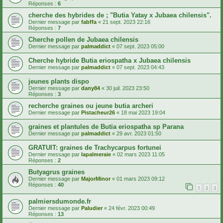
Réponses :
6
cherche des hybrides de ; "Butia Yatay x Jubaea chilensis".
Dernier message par
fabffa
«
21 sept. 2023 22:16
Réponses :
7
Cherche pollen de Jubaea chilensis
Dernier message par
palmaddict
«
07 sept. 2023 05:00
Cherche hybride Butia eriospatha x Jubaea chilensis
Dernier message par
palmaddict
«
07 sept. 2023 04:43
jeunes plants dispo
Dernier message par
dany84
«
30 juil. 2023 23:50
Réponses :
3
recherche graines ou jeune butia archeri
Dernier message par
Pistacheur26
«
18 mai 2023 19:04
graines et plantules de Butia eriospatha sp Parana
Dernier message par
palmaddict
«
29 avr. 2023 01:50
GRATUIT: graines de Trachycarpus fortunei
Dernier message par
lapalmeraie
«
02 mars 2023 11:05
Réponses :
2
Butyagrus graines
Dernier message par
MajorMinor
«
01 mars 2023 09:12
Réponses :
40
1
2
3
palmiersdumonde.fr
Dernier message par
Paludier
«
24 févr. 2023 00:49
Réponses :
13