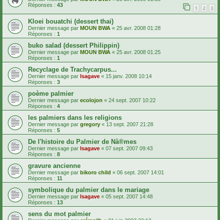
Réponses :
43
1
2
3
Kloei bouatchi (dessert thai)
Dernier message par
MOUN BWA
«
25 avr. 2008 01:28
Réponses :
1
buko salad (dessert Philippin)
Dernier message par
MOUN BWA
«
25 avr. 2008 01:25
Réponses :
1
Recyclage de Trachycarpus...
Dernier message par
Isagave
«
15 janv. 2008 10:14
Réponses :
3
poème palmier
Dernier message par
ecolojon
«
24 sept. 2007 10:22
Réponses :
4
les palmiers dans les religions
Dernier message par
gregory
«
13 sept. 2007 21:28
Réponses :
5
De l'histoire du Palmier de Nà®mes
Dernier message par
Isagave
«
07 sept. 2007 09:43
Réponses :
8
gravure ancienne
Dernier message par
bikoro child
«
06 sept. 2007 14:01
Réponses :
11
symbolique du palmier dans le mariage
Dernier message par
Isagave
«
05 sept. 2007 14:48
Réponses :
13
sens du mot palmier