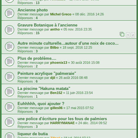
Réponses :
13
Ancienne photo
Dernier message par
Michel Greco
«
08 déc. 2016 14:26
Réponses :
4
Gravure Botanique à l'ancienne
Dernier message par
antho
«
05 nov. 2016 23:35
Réponses :
15
1
2
Autre minute culturelle...autour d'une noix de coco...
Dernier message par
Bilbo
«
18 sept. 2016 12:25
Réponses :
3
Plus de problème....
Dernier message par
phoenix13
«
30 août 2016 15:08
Réponses :
2
Peinture acrylique "palmeraie"
Dernier message par
djil
«
26 août 2016 08:48
Réponses :
6
La piscine "Hakuna matata"
Dernier message par
Ben152
«
11 juin 2016 23:54
Réponses :
1
Euhhhhh, quoi ajouter ?
Dernier message par
gilles06
«
17 mai 2015 07:52
Réponses :
9
une police d'écriture pour les fous de palmiers
Dernier message par
HARRYMANAE
«
24 déc. 2014 09:52
Réponses :
3
liqueur de butia
Dernier message par
Zifool
«
18 juil. 2014 07:12