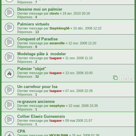
Réponses :
7
Dessine moi un palmier
Dernier message par
clovis
«
19 avr. 2010 20:18
Réponses :
4
Palmiers virtuels
Dernier message par
Stephking56
«
10 déc. 2008 12:22
Réponses :
13
Conquest of Paradise
Dernier message par
avranville
«
12 nov. 2008 12:20
Réponses :
8
Modelage pâte à modeler
Dernier message par
Isagave
«
11 nov. 2008 11:15
Réponses :
2
Palmier "objet"
Dernier message par
Isagave
«
13 oct. 2008 10:00
Réponses :
32
1
2
3
Un carrefour pour Isa
Dernier message par
Isagave
«
07 oct. 2008 22:28
Réponses :
1
re-gravure ancienne
Dernier message par
neophyto
«
22 sept. 2008 23:39
Réponses :
1
Collier Elaeis Guineensis
Dernier message par
Isagave
«
09 mai 2008 21:57
Réponses :
1
CPA
Dernier message par
MOUN BWA
«
25 avr. 2008 01:38