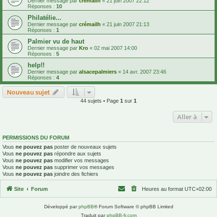
Dernier message par
crémailh
«
21 juin 2007 22:12
Réponses :
10
Philatélie...
Dernier message par
crémailh
«
21 juin 2007 21:13
Réponses :
1
Palmier vu de haut
Dernier message par
Kro
«
02 mai 2007 14:00
Réponses :
5
help!!
Dernier message par
alsacepalmiers
«
14 avr. 2007 23:46
Réponses :
4
Nouveau sujet
44 sujets • Page
1
sur
1
Aller à
PERMISSIONS DU FORUM
Vous
ne pouvez pas
poster de nouveaux sujets
Vous
ne pouvez pas
répondre aux sujets
Vous
ne pouvez pas
modifier vos messages
Vous
ne pouvez pas
supprimer vos messages
Vous
ne pouvez pas
joindre des fichiers
Site
Forum
Heures au format
UTC+02:00
Développé par
phpBB
® Forum Software © phpBB Limited
Traduit par
phpBB-fr.com