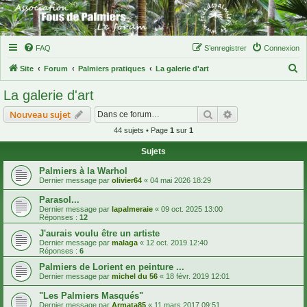
FAQ
S’enregistrer
Connexion
R
Site
Forum
Palmiers pratiques
La galerie d'art
e
La galerie d'art
c
Rechercher
Recherche avanc
Nouveau sujet
h
44 sujets • Page
1
sur
1
e
r
Sujets
c
Palmiers à la Warhol
Dernier message par
olivier64
«
04 mai 2026 18:29
h
Parasol...
e
Dernier message par
lapalmeraie
«
09 oct. 2025 13:00
r
Réponses :
12
J'aurais voulu être un artiste
Dernier message par
malaga
«
12 oct. 2019 12:40
Réponses :
6
Palmiers de Lorient en peinture ...
Dernier message par
michel du 56
«
18 févr. 2019 12:01
"Les Palmiers Masqués"
Dernier message par
Armata85
«
11 mars 2017 09:51