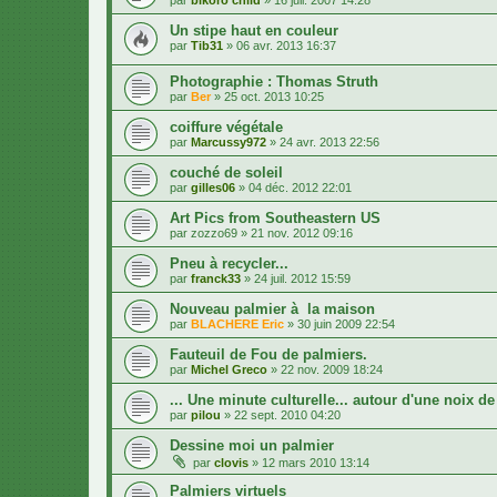
Un stipe haut en couleur
par
Tib31
»
06 avr. 2013 16:37
Photographie : Thomas Struth
par
Ber
»
25 oct. 2013 10:25
coiffure végétale
par
Marcussy972
»
24 avr. 2013 22:56
couché de soleil
par
gilles06
»
04 déc. 2012 22:01
Art Pics from Southeastern US
par
zozzo69
»
21 nov. 2012 09:16
Pneu à recycler...
par
franck33
»
24 juil. 2012 15:59
Nouveau palmier à la maison
par
BLACHERE Eric
»
30 juin 2009 22:54
Fauteuil de Fou de palmiers.
par
Michel Greco
»
22 nov. 2009 18:24
... Une minute culturelle... autour d'une noix de
par
pilou
»
22 sept. 2010 04:20
Dessine moi un palmier
par
clovis
»
12 mars 2010 13:14
Palmiers virtuels