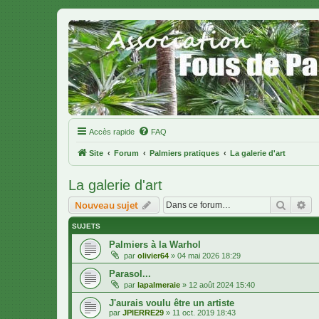
Accès rapide
FAQ
Site
Forum
Palmiers pratiques
La galerie d'art
La galerie d'art
Recher
Re
Nouveau sujet
SUJETS
Palmiers à la Warhol
par
olivier64
»
04 mai 2026 18:29
Parasol...
par
lapalmeraie
»
12 août 2024 15:40
J'aurais voulu être un artiste
par
JPIERRE29
»
11 oct. 2019 18:43