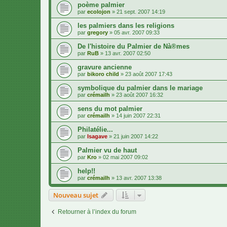
poème palmier
par
ecolojon
»
21 sept. 2007 14:19
les palmiers dans les religions
par
gregory
»
05 avr. 2007 09:33
De l'histoire du Palmier de Nà®mes
par
RuB
»
13 avr. 2007 02:50
gravure ancienne
par
bikoro child
»
23 août 2007 17:43
symbolique du palmier dans le mariage
par
crémailh
»
23 août 2007 16:32
sens du mot palmier
par
crémailh
»
14 juin 2007 22:31
Philatélie...
par
Isagave
»
21 juin 2007 14:22
Palmier vu de haut
par
Kro
»
02 mai 2007 09:02
help!!
par
crémailh
»
13 avr. 2007 13:38
Nouveau sujet
Retourner à l’index du forum