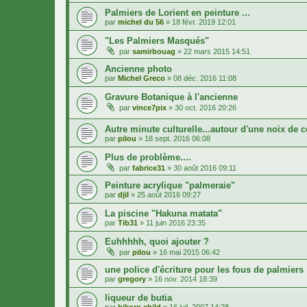
Palmiers de Lorient en peinture ...
par
michel du 56
»
18 févr. 2019 12:01
"Les Palmiers Masqués"
par
samirbouag
»
22 mars 2015 14:51
Ancienne photo
par
Michel Greco
»
08 déc. 2016 11:08
Gravure Botanique à l'ancienne
par
vince7pix
»
30 oct. 2016 20:26
Autre minute culturelle...autour d'une noix de c
par
pilou
»
18 sept. 2016 06:08
Plus de problème....
par
fabrice31
»
30 août 2016 09:11
Peinture acrylique "palmeraie"
par
djil
»
25 août 2016 09:27
La piscine "Hakuna matata"
par
Tib31
»
11 juin 2016 23:35
Euhhhhh, quoi ajouter ?
par
pilou
»
16 mai 2015 06:42
une police d'écriture pour les fous de palmiers
par
gregory
»
16 nov. 2014 18:39
liqueur de butia
par
bikoro child
»
16 juil. 2007 14:28