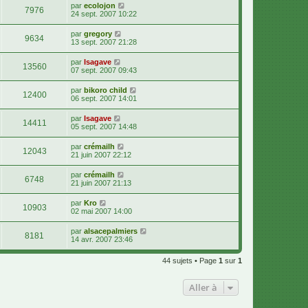
par
ecolojon
7976
24 sept. 2007 10:22
par
gregory
9634
13 sept. 2007 21:28
par
Isagave
13560
07 sept. 2007 09:43
par
bikoro child
12400
06 sept. 2007 14:01
par
Isagave
14411
05 sept. 2007 14:48
par
crémailh
12043
21 juin 2007 22:12
par
crémailh
6748
21 juin 2007 21:13
par
Kro
10903
02 mai 2007 14:00
par
alsacepalmiers
8181
14 avr. 2007 23:46
44 sujets • Page
1
sur
1
Aller à