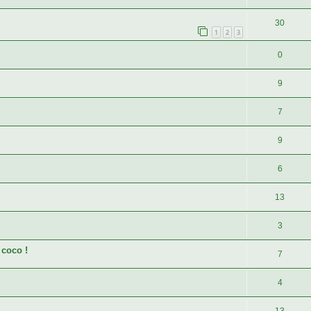
30
1
2
3
0
9
7
9
6
13
3
 coco !
7
4