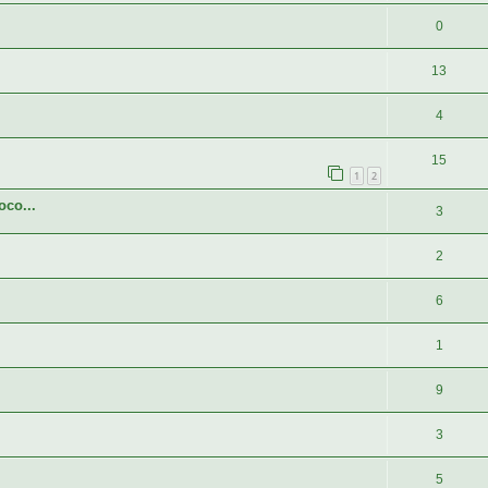
0
13
4
15
1
2
oco...
3
2
6
1
9
3
5