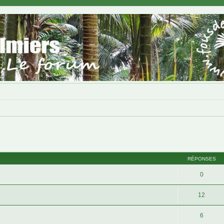
cher
cherche avancée
RÉPONSES
0
12
6