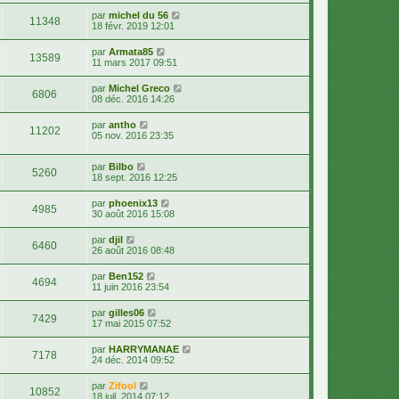
par
michel du 56
11348
18 févr. 2019 12:01
par
Armata85
13589
11 mars 2017 09:51
par
Michel Greco
6806
08 déc. 2016 14:26
par
antho
11202
05 nov. 2016 23:35
par
Bilbo
5260
18 sept. 2016 12:25
par
phoenix13
4985
30 août 2016 15:08
par
djil
6460
26 août 2016 08:48
par
Ben152
4694
11 juin 2016 23:54
par
gilles06
7429
17 mai 2015 07:52
par
HARRYMANAE
7178
24 déc. 2014 09:52
par
Zifool
10852
18 juil. 2014 07:12