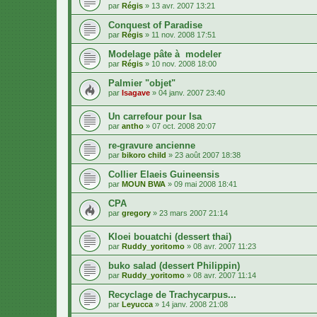
par
Régis
»
13 avr. 2007 13:21
Conquest of Paradise
par
Régis
»
11 nov. 2008 17:51
Modelage pâte à modeler
par
Régis
»
10 nov. 2008 18:00
Palmier "objet"
par
Isagave
»
04 janv. 2007 23:40
Un carrefour pour Isa
par
antho
»
07 oct. 2008 20:07
re-gravure ancienne
par
bikoro child
»
23 août 2007 18:38
Collier Elaeis Guineensis
par
MOUN BWA
»
09 mai 2008 18:41
CPA
par
gregory
»
23 mars 2007 21:14
Kloei bouatchi (dessert thai)
par
Ruddy_yoritomo
»
08 avr. 2007 11:23
buko salad (dessert Philippin)
par
Ruddy_yoritomo
»
08 avr. 2007 11:14
Recyclage de Trachycarpus...
par
Leyucca
»
14 janv. 2008 21:08