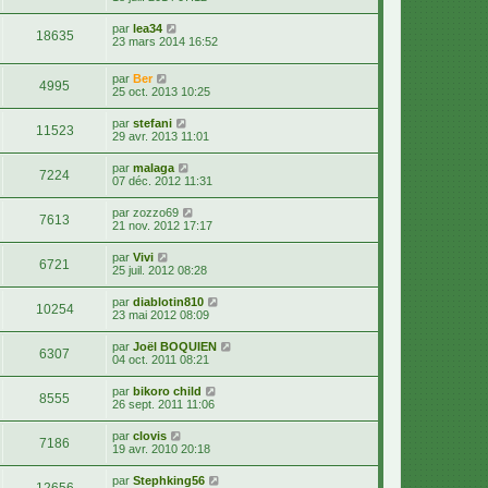
par
lea34
18635
23 mars 2014 16:52
par
Ber
4995
25 oct. 2013 10:25
par
stefani
11523
29 avr. 2013 11:01
par
malaga
7224
07 déc. 2012 11:31
par
zozzo69
7613
21 nov. 2012 17:17
par
Vivi
6721
25 juil. 2012 08:28
par
diablotin810
10254
23 mai 2012 08:09
par
Joël BOQUIEN
6307
04 oct. 2011 08:21
par
bikoro child
8555
26 sept. 2011 11:06
par
clovis
7186
19 avr. 2010 20:18
par
Stephking56