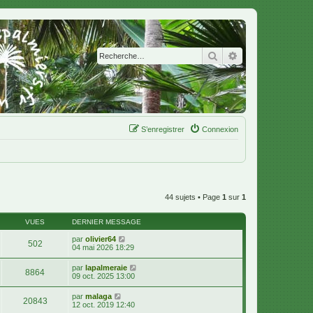
Rechercher
Recherche avanc
S’enregistrer
Connexion
44 sujets • Page
1
sur
1
VUES
DERNIER MESSAGE
par
olivier64
502
04 mai 2026 18:29
par
lapalmeraie
8864
09 oct. 2025 13:00
par
malaga
20843
12 oct. 2019 12:40