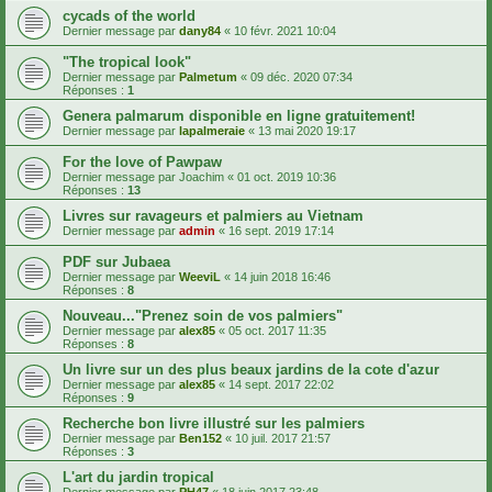
cycads of the world
Dernier message par
dany84
«
10 févr. 2021 10:04
"The tropical look"
Dernier message par
Palmetum
«
09 déc. 2020 07:34
Réponses :
1
Genera palmarum disponible en ligne gratuitement!
Dernier message par
lapalmeraie
«
13 mai 2020 19:17
For the love of Pawpaw
Dernier message par
Joachim
«
01 oct. 2019 10:36
Réponses :
13
Livres sur ravageurs et palmiers au Vietnam
Dernier message par
admin
«
16 sept. 2019 17:14
PDF sur Jubaea
Dernier message par
WeeviL
«
14 juin 2018 16:46
Réponses :
8
Nouveau..."Prenez soin de vos palmiers"
Dernier message par
alex85
«
05 oct. 2017 11:35
Réponses :
8
Un livre sur un des plus beaux jardins de la cote d'azur
Dernier message par
alex85
«
14 sept. 2017 22:02
Réponses :
9
Recherche bon livre illustré sur les palmiers
Dernier message par
Ben152
«
10 juil. 2017 21:57
Réponses :
3
L'art du jardin tropical