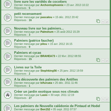
livre sure les variétés de cocotiers
Dernier message par
Archontophoenix
«
23 avr. 2013 10:22
Réponses :
5
petit recensement
Dernier message par
pascalou
«
15 déc. 2012 20:42
Réponses :
16
1
2
Nouveau livre sur les palmiers...
Dernier message par
Palmetum
«
25 août 2012 15:29
Réponses :
3
Palmiers (patrice faucher)
Dernier message par
pilou
«
15 avr. 2012 16:15
Réponses :
9
Palmiers et cycas
Dernier message par
BRAHEA73
«
22 févr. 2012 08:55
Réponses :
15
1
2
Livres sur la Toile
Dernier message par
Stephking56
«
25 janv. 2012 19:59
Réponses :
2
A la découverte des palmiers des Antilles
Dernier message par
bifurcata
«
25 déc. 2011 11:46
Réponses :
1
Créer un jardin exotique sous nos climats
Dernier message par
Lasio
«
30 sept. 2011 12:19
Réponses :
27
1
2
Les palmiers de Nouvelle calédonie de Pintaud et Hodel
Dernier message par
Ben152
«
05 sept. 2011 07:57