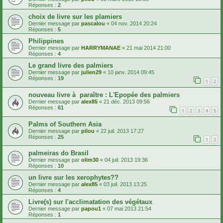
Réponses :
2
choix de livre sur les plamiers
Dernier message par
pascalou
«
04 nov. 2014 20:24
Réponses :
5
Philippines
Dernier message par
HARRYMANAE
«
21 mai 2014 21:00
Réponses :
4
Le grand livre des palmiers
Dernier message par
julien29
«
10 janv. 2014 09:45
Réponses :
19
1
2
nouveau livre à paraître : L'Epopée des palmiers
Dernier message par
alex85
«
21 déc. 2013 09:56
Réponses :
61
1
2
3
4
5
Palms of Southern Asia
Dernier message par
pilou
«
22 juil. 2013 17:27
Réponses :
25
1
2
palmeiras do Brasil
Dernier message par
olim30
«
04 juil. 2013 19:36
Réponses :
10
un livre sur les xerophytes??
Dernier message par
alex85
«
03 juil. 2013 13:25
Réponses :
4
Livre(s) sur l'acclimatation des végétaux
Dernier message par
papou1
«
07 mai 2013 21:54
Réponses :
1