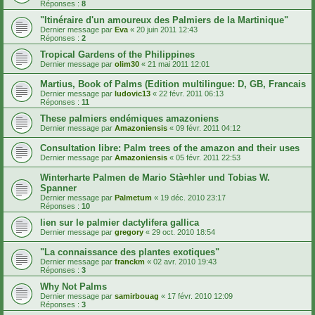
Réponses :
8
"Itinéraire d'un amoureux des Palmiers de la Martinique"
Dernier message par
Eva
«
20 juin 2011 12:43
Réponses :
2
Tropical Gardens of the Philippines
Dernier message par
olim30
«
21 mai 2011 12:01
Martius, Book of Palms (Edition multilingue: D, GB, Francais
Dernier message par
ludovic13
«
22 févr. 2011 06:13
Réponses :
11
These palmiers endémiques amazoniens
Dernier message par
Amazoniensis
«
09 févr. 2011 04:12
Consultation libre: Palm trees of the amazon and their uses
Dernier message par
Amazoniensis
«
05 févr. 2011 22:53
Winterharte Palmen de Mario Stà¤hler und Tobias W.
Spanner
Dernier message par
Palmetum
«
19 déc. 2010 23:17
Réponses :
10
lien sur le palmier dactylifera gallica
Dernier message par
gregory
«
29 oct. 2010 18:54
"La connaissance des plantes exotiques"
Dernier message par
franckm
«
02 avr. 2010 19:43
Réponses :
3
Why Not Palms
Dernier message par
samirbouag
«
17 févr. 2010 12:09
Réponses :
3