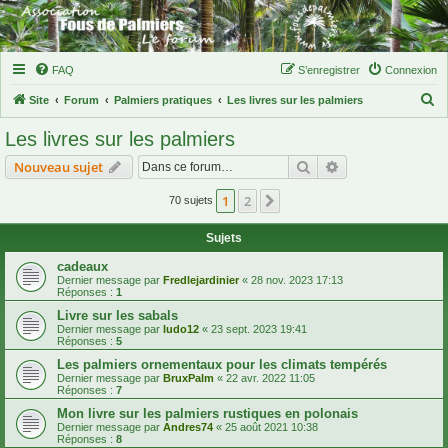
FAQ
S’enregistrer
Connexion
R
Site
Forum
Palmiers pratiques
Les livres sur les palmiers
e
Les livres sur les palmiers
c
Rechercher
Recherche avanc
Nouveau sujet
h
e
1
2
Suivante
70 sujets
r
Sujets
c
cadeaux
h
Dernier message par
Fredlejardinier
«
28 nov. 2023 17:13
e
Réponses :
1
Livre sur les sabals
r
Dernier message par
ludo12
«
23 sept. 2023 19:41
Réponses :
5
Les palmiers ornementaux pour les climats tempérés
Dernier message par
BruxPalm
«
22 avr. 2022 11:05
Réponses :
7
Mon livre sur les palmiers rustiques en polonais
Dernier message par
Andres74
«
25 août 2021 10:38
Réponses :
8