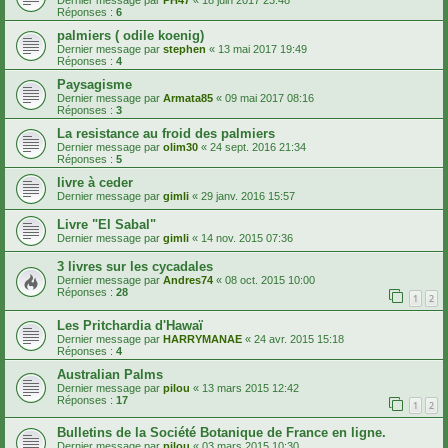
Dernier message par
PH47
«
18 juin 2017 23:48
Réponses :
6
palmiers ( odile koenig)
Dernier message par
stephen
«
13 mai 2017 19:49
Réponses :
4
Paysagisme
Dernier message par
Armata85
«
09 mai 2017 08:16
Réponses :
3
La resistance au froid des palmiers
Dernier message par
olim30
«
24 sept. 2016 21:34
Réponses :
5
livre à ceder
Dernier message par
gimli
«
29 janv. 2016 15:57
Livre "El Sabal"
Dernier message par
gimli
«
14 nov. 2015 07:36
3 livres sur les cycadales
Dernier message par
Andres74
«
08 oct. 2015 10:00
Réponses :
28
1
2
Les Pritchardia d'Hawaï
Dernier message par
HARRYMANAE
«
24 avr. 2015 15:18
Réponses :
4
Australian Palms
Dernier message par
pilou
«
13 mars 2015 12:42
Réponses :
17
1
2
Bulletins de la Société Botanique de France en ligne.
Dernier message par
pilou
«
03 mars 2015 10:30