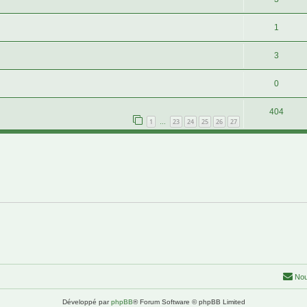
1
3
0
404
1
23
24
25
26
27
…
Nou
Développé par
phpBB
® Forum Software © phpBB Limited