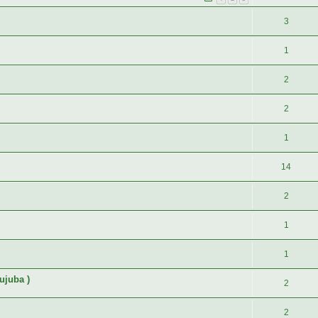
3
1
2
2
1
14
2
1
1
ujuba )
2
2