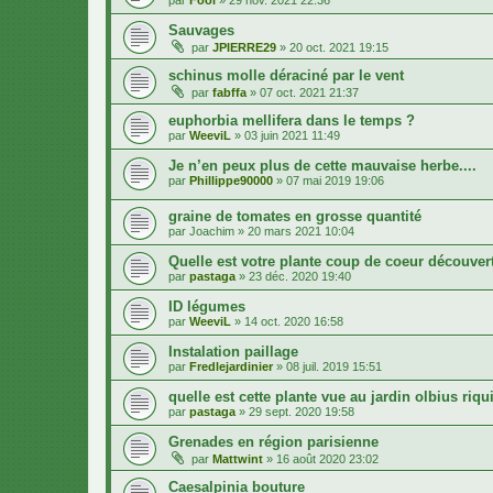
Sauvages
par
JPIERRE29
»
20 oct. 2021 19:15
schinus molle déraciné par le vent
par
fabffa
»
07 oct. 2021 21:37
euphorbia mellifera dans le temps ?
par
WeeviL
»
03 juin 2021 11:49
Je n’en peux plus de cette mauvaise herbe....
par
Phillippe90000
»
07 mai 2019 19:06
graine de tomates en grosse quantité
par
Joachim
»
20 mars 2021 10:04
Quelle est votre plante coup de coeur découver
par
pastaga
»
23 déc. 2020 19:40
ID légumes
par
WeeviL
»
14 oct. 2020 16:58
Instalation paillage
par
Fredlejardinier
»
08 juil. 2019 15:51
quelle est cette plante vue au jardin olbius riqu
par
pastaga
»
29 sept. 2020 19:58
Grenades en région parisienne
par
Mattwint
»
16 août 2020 23:02
Caesalpinia bouture