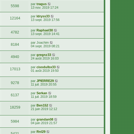
par
tragus
5598
13 nov. 2019 17:24
par
Idryss33
12164
13 sept. 2019 17:56
par
Raphael30
4782
13 sept. 2019 14:41
par
Joachim
8184
04 sept. 2019 08:21
par
gregnz33
4940
24 août 2019 16:03
par
civodulbx33
17013
01 août 2019 19:50
par
JPIERRE29
9278
11 juil. 2019 20:55
par
Serkan
6137
11 juil. 2019 18:59
par
Ben152
18259
21 juin 2019 12:12
par
grandan08
5984
04 juin 2019 21:57
par
Rnl29
5421