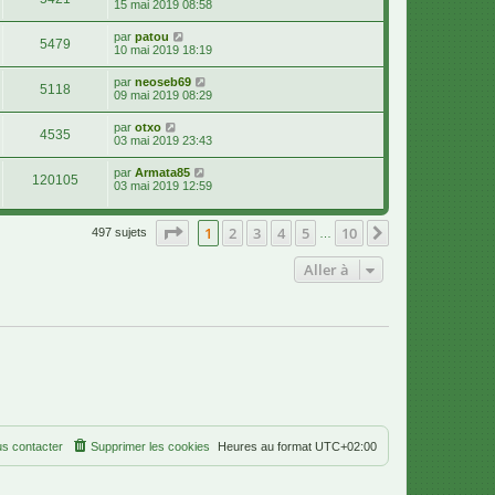
15 mai 2019 08:58
par
patou
5479
10 mai 2019 18:19
par
neoseb69
5118
09 mai 2019 08:29
par
otxo
4535
03 mai 2019 23:43
par
Armata85
120105
03 mai 2019 12:59
Page
1
sur
10
1
2
3
4
5
10
Suivante
497 sujets
…
Aller à
s contacter
Supprimer les cookies
Heures au format
UTC+02:00