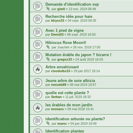
Demande d'identification svp
par
gimli
»
13 nov. 2019 08:48
Recherche idée pour haie
par
Idryss33
»
04 sept. 2019 09:35
Avec 1 pied de vigne
par
Denis03
»
08 sept. 2019 18:50
Hibiscus Rose Moon®
par
Joachim
»
26 nov. 2018 17:05
Mutation érable du japon ? bizarre !
par
gregnz33
»
24 août 2019 16:03
Arbre envahissant
par
civodulbx33
»
29 juin 2017 18:14
Jeune arbre de soie albizia
par
neoseb69
»
08 mai 2019 19:57
quelle est cette plante ?
par
Serkan
»
11 juil. 2019 18:32
les érables de mon jardin
par
monaco
»
09 mai 2018 15:41
identification arbuste ou plante?
par
marec
»
04 juin 2019 19:49
Identification plantes