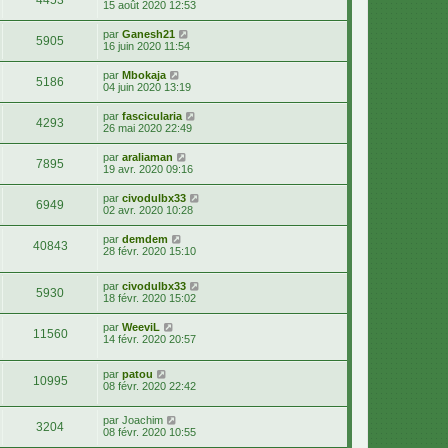
4453
15 août 2020 12:53
par
Ganesh21
5905
16 juin 2020 11:54
par
Mbokaja
5186
04 juin 2020 13:19
par
fascicularia
4293
26 mai 2020 22:49
par
araliaman
7895
19 avr. 2020 09:16
par
civodulbx33
6949
02 avr. 2020 10:28
par
demdem
40843
28 févr. 2020 15:10
par
civodulbx33
5930
18 févr. 2020 15:02
par
WeeviL
11560
14 févr. 2020 20:57
par
patou
10995
08 févr. 2020 22:42
par
Joachim
3204
08 févr. 2020 10:55