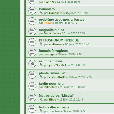
par
qladr59
»
14 août 2020 18:24
Bananiers
par
Ganesh21
»
15 juin 2020 18:09
problème avec mes arbustes
par
Zifool
»
19 mai 2020 23:17
magnolia sinica
par
fascicularia
»
26 mai 2020 22:49
PITTOSPORUM HYBRIDE
par
araliaman
»
05 janv. 2020 18:45
lomatia ferruginea
par
pastaga
»
30 mars 2020 17:00
asimina triloba
par
john74
»
02 févr. 2014 09:53
plante "invasive"
par
civodulbx33
»
18 févr. 2020 12:37
jardin nourricier
par
Palmetum
»
28 mars 2019 07:28
Metrosideros "Mistral"
par
Bilbo
»
15 févr. 2018 10:48
Rubus illecebrosus
par
Joachim
»
06 févr. 2020 14:58