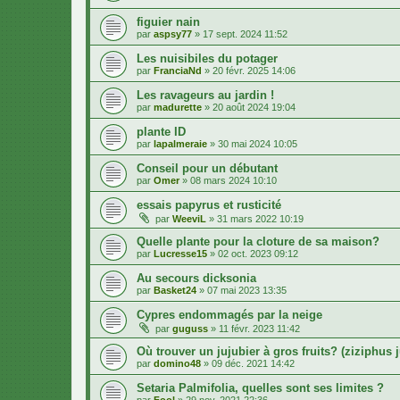
figuier nain
par
aspsy77
»
17 sept. 2024 11:52
Les nuisibiles du potager
par
FranciaNd
»
20 févr. 2025 14:06
Les ravageurs au jardin !
par
madurette
»
20 août 2024 19:04
plante ID
par
lapalmeraie
»
30 mai 2024 10:05
Conseil pour un débutant
par
Omer
»
08 mars 2024 10:10
essais papyrus et rusticité
par
WeeviL
»
31 mars 2022 10:19
Quelle plante pour la cloture de sa maison?
par
Lucresse15
»
02 oct. 2023 09:12
Au secours dicksonia
par
Basket24
»
07 mai 2023 13:35
Cypres endommagés par la neige
par
guguss
»
11 févr. 2023 11:42
Où trouver un jujubier à gros fruits? (ziziphus j
par
domino48
»
09 déc. 2021 14:42
Setaria Palmifolia, quelles sont ses limites ?
par
Fool
»
29 nov. 2021 22:36