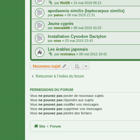
par
Rnl29
»
14 mai 2019 09:13
apodasmia similis (leptocarpus similis)
par
patou
»
08 mai 2019 21:31
Jeune cyprès
par
neoseb69
»
08 mai 2019 20:23
Installation Cynodon Dactylon
par
otxo
»
03 mai 2019 23:43
Les érables japonais
par
rostratus
»
08 mai 2012 19:42
Nouveau sujet
Retourner à l’index du forum
PERMISSIONS DU FORUM
Vous
ne pouvez pas
poster de nouveaux sujets
Vous
ne pouvez pas
répondre aux sujets
Vous
ne pouvez pas
modifier vos messages
Vous
ne pouvez pas
supprimer vos messages
Vous
ne pouvez pas
joindre des fichiers
Site
Forum