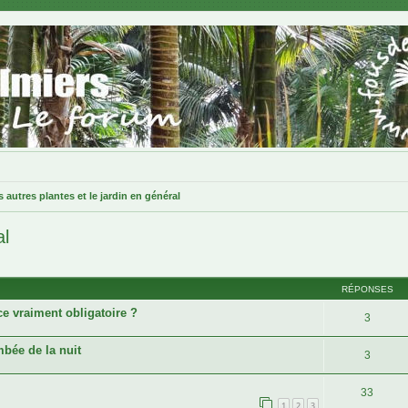
s autres plantes et le jardin en général
al
cher
cherche avancée
RÉPONSES
ce vraiment obligatoire ?
3
mbée de la nuit
3
33
1
2
3