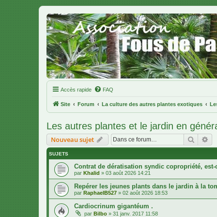
Accès rapide
FAQ
Site
Forum
La culture des autres plantes exotiques
Le
Les autres plantes et le jardin en génér
Recher
Re
Nouveau sujet
SUJETS
Contrat de dératisation syndic copropriété, est-
par
Khalid
»
03 août 2026 14:21
Repérer les jeunes plants dans le jardin à la to
par
RaphaelB527
»
02 août 2026 18:53
Cardiocrinum gigantéum .
par
Bilbo
»
31 janv. 2017 11:58