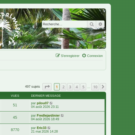
Rechercher
Recherche avanc
S’enregistrer
Connexion
Page
1
sur
10
1
2
3
4
5
10
Suivante
497 sujets
…
VUES
DERNIER MESSAGE
par
pilou07
51
04 août 2026 23:11
par
Fredlejardinier
45
04 août 2026 18:49
par
Eric33
8770
21 mai 2026 14:28