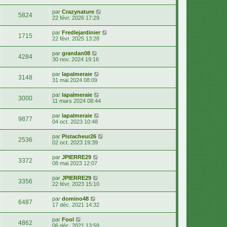
par
Crazynature
5824
22 févr. 2026 17:29
par
Fredlejardinier
1715
22 févr. 2025 13:28
par
grandan08
4284
30 nov. 2024 19:16
par
lapalmeraie
3148
31 mai 2024 08:09
par
lapalmeraie
3000
11 mars 2024 08:44
par
lapalmeraie
9877
04 oct. 2023 10:48
par
Pistacheur26
2536
02 oct. 2023 19:39
par
JPIERRE29
3372
08 mai 2023 12:07
par
JPIERRE29
3356
22 févr. 2023 15:10
par
domino48
6487
17 déc. 2021 14:32
par
Fool
4862
06 déc. 2021 13:59