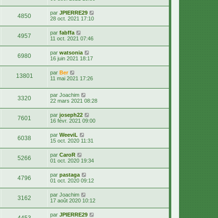
par
JPIERRE29
4850
28 oct. 2021 17:10
par
fabffa
4957
11 oct. 2021 07:46
par
watsonia
6980
16 juin 2021 18:17
par
Ber
13801
11 mai 2021 17:26
par
Joachim
3320
22 mars 2021 08:28
par
joseph22
7601
16 févr. 2021 09:00
par
WeeviL
6038
15 oct. 2020 11:31
par
CaroR
5266
01 oct. 2020 19:34
par
pastaga
4796
01 oct. 2020 09:12
par
Joachim
3162
17 août 2020 10:12
par
JPIERRE29