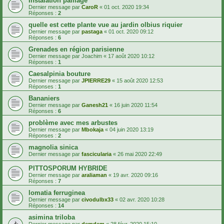
Instalation paillage
Dernier message par
CaroR
«
01 oct. 2020 19:34
Réponses :
2
quelle est cette plante vue au jardin olbius riquier
Dernier message par
pastaga
«
01 oct. 2020 09:12
Réponses :
6
Grenades en région parisienne
Dernier message par
Joachim
«
17 août 2020 10:12
Réponses :
1
Caesalpinia bouture
Dernier message par
JPIERRE29
«
15 août 2020 12:53
Réponses :
1
Bananiers
Dernier message par
Ganesh21
«
16 juin 2020 11:54
Réponses :
6
problème avec mes arbustes
Dernier message par
Mbokaja
«
04 juin 2020 13:19
Réponses :
2
magnolia sinica
Dernier message par
fascicularia
«
26 mai 2020 22:49
PITTOSPORUM HYBRIDE
Dernier message par
araliaman
«
19 avr. 2020 09:16
Réponses :
7
lomatia ferruginea
Dernier message par
civodulbx33
«
02 avr. 2020 10:28
Réponses :
14
asimina triloba