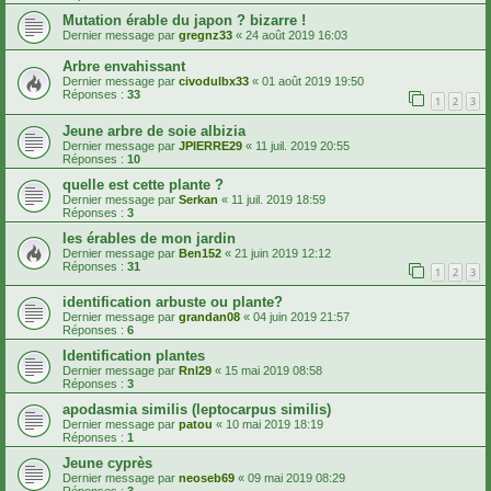
Mutation érable du japon ? bizarre !
Dernier message par
gregnz33
«
24 août 2019 16:03
Arbre envahissant
Dernier message par
civodulbx33
«
01 août 2019 19:50
Réponses :
33
1
2
3
Jeune arbre de soie albizia
Dernier message par
JPIERRE29
«
11 juil. 2019 20:55
Réponses :
10
quelle est cette plante ?
Dernier message par
Serkan
«
11 juil. 2019 18:59
Réponses :
3
les érables de mon jardin
Dernier message par
Ben152
«
21 juin 2019 12:12
Réponses :
31
1
2
3
identification arbuste ou plante?
Dernier message par
grandan08
«
04 juin 2019 21:57
Réponses :
6
Identification plantes
Dernier message par
Rnl29
«
15 mai 2019 08:58
Réponses :
3
apodasmia similis (leptocarpus similis)
Dernier message par
patou
«
10 mai 2019 18:19
Réponses :
1
Jeune cyprès
Dernier message par
neoseb69
«
09 mai 2019 08:29