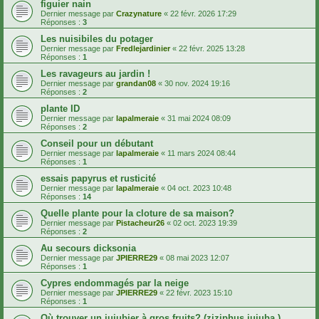
figuier nain
Dernier message par
Crazynature
«
22 févr. 2026 17:29
Réponses :
3
Les nuisibiles du potager
Dernier message par
Fredlejardinier
«
22 févr. 2025 13:28
Réponses :
1
Les ravageurs au jardin !
Dernier message par
grandan08
«
30 nov. 2024 19:16
Réponses :
2
plante ID
Dernier message par
lapalmeraie
«
31 mai 2024 08:09
Réponses :
2
Conseil pour un débutant
Dernier message par
lapalmeraie
«
11 mars 2024 08:44
Réponses :
1
essais papyrus et rusticité
Dernier message par
lapalmeraie
«
04 oct. 2023 10:48
Réponses :
14
Quelle plante pour la cloture de sa maison?
Dernier message par
Pistacheur26
«
02 oct. 2023 19:39
Réponses :
2
Au secours dicksonia
Dernier message par
JPIERRE29
«
08 mai 2023 12:07
Réponses :
1
Cypres endommagés par la neige
Dernier message par
JPIERRE29
«
22 févr. 2023 15:10
Réponses :
1
Où trouver un jujubier à gros fruits? (ziziphus jujuba )