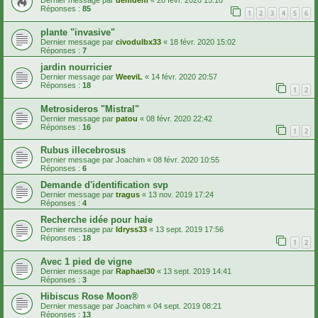
Dernier message par
demdem
«
28 févr. 2020 15:10
Réponses :
85
1
2
3
4
5
6
plante "invasive"
Dernier message par
civodulbx33
«
18 févr. 2020 15:02
Réponses :
7
jardin nourricier
Dernier message par
WeeviL
«
14 févr. 2020 20:57
Réponses :
18
1
2
Metrosideros "Mistral"
Dernier message par
patou
«
08 févr. 2020 22:42
Réponses :
16
1
2
Rubus illecebrosus
Dernier message par
Joachim
«
08 févr. 2020 10:55
Réponses :
6
Demande d'identification svp
Dernier message par
tragus
«
13 nov. 2019 17:24
Réponses :
4
Recherche idée pour haie
Dernier message par
Idryss33
«
13 sept. 2019 17:56
Réponses :
18
1
2
Avec 1 pied de vigne
Dernier message par
Raphael30
«
13 sept. 2019 14:41
Réponses :
3
Hibiscus Rose Moon®
Dernier message par
Joachim
«
04 sept. 2019 08:21
Réponses :
13