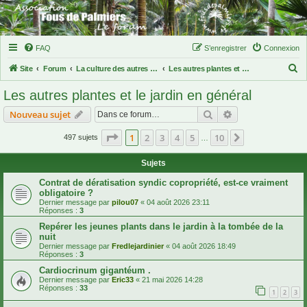
FAQ
S’enregistrer
Connexion
R
Site
Forum
La culture des autres plantes exotiques
Les autres plantes et le jardin en général
e
Les autres plantes et le jardin en général
c
Rechercher
Recherche avanc
Nouveau sujet
h
e
Page
1
sur
10
1
2
3
4
5
10
Suivante
497 sujets
…
r
Sujets
c
Contrat de dératisation syndic copropriété, est-ce vraiment
h
obligatoire ?
e
Dernier message par
pilou07
«
04 août 2026 23:11
Réponses :
3
r
Repérer les jeunes plants dans le jardin à la tombée de la
nuit
Dernier message par
Fredlejardinier
«
04 août 2026 18:49
Réponses :
3
Cardiocrinum gigantéum .
Dernier message par
Eric33
«
21 mai 2026 14:28
Réponses :
33
1
2
3