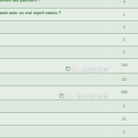
cement ses palmiers ?
4
nts avec un vrai esprit nature ?
1
3
3
1
140
1
6
7
8
9
10
…
10
200
1
10
11
12
13
14
…
2
12
1