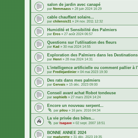
salon de jardin avec canapé
par
Nemmaass
»
28 juin 2024 16:29
cable chauffant solaire...
par
chilensis31
»
24 nov. 2011 12:32
Humidité et Sensibilité des Palmiers
par
Eros
»
27 août 2024 06:57
Questions sur l'utilisation des fleurs
par
Kad
»
30 mai 2024 14:55
Exploration des Palmiers dans les Destination
par
Henri
»
28 mai 2024 14:31
L'intelligence artificielle ou comment pallier à
par
Fredlejardinier
»
04 mai 2023 19:30
Des rats dans mes palmiers
par
Gervais
»
15 déc. 2023 09:00
Conseil avant achat Robot tondeuse
par
sophielb
»
27 mars 2024 14:24
Encore un nouveau serpent...
par
pilou
»
16 janv. 2016 04:34
La vie privée des bêtes...
par
Isagave
»
02 sept. 2007 18:51
BONNE ANNEE 2024
par
madurette
»
31 déc. 2023 19:35