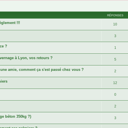
cher
cherche avancée
RÉPONSES
èglement !!!
10
3
ce ?
1
vernage à Lyon, vos retours ?
5
r une amie, comment ça s'est passé chez vous ?
2
miers
12
0
2
ge béton 350kg ?)
3