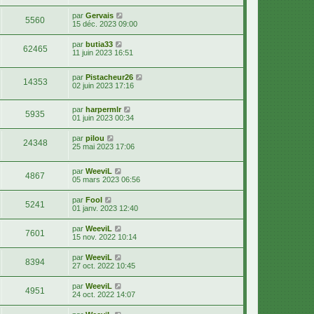
par
Gervais
5560
15 déc. 2023 09:00
par
butia33
62465
11 juin 2023 16:51
par
Pistacheur26
14353
02 juin 2023 17:16
par
harpermlr
5935
01 juin 2023 00:34
par
pilou
24348
25 mai 2023 17:06
par
WeeviL
4867
05 mars 2023 06:56
par
Fool
5241
01 janv. 2023 12:40
par
WeeviL
7601
15 nov. 2022 10:14
par
WeeviL
8394
27 oct. 2022 10:45
par
WeeviL
4951
24 oct. 2022 14:07