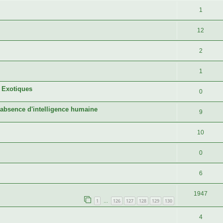
1
12
2
1
s Exotiques
0
 l'absence d'intelligence humaine
9
10
0
6
1947
1
126
127
128
129
130
…
4