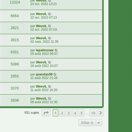
par
WeeviL
11024
24 oct. 2022 13:21
par
WeeviL
6664
22 oct. 2022 07:13
par
WeeviL
2821
22 oct. 2022 07:03
par
WeeviL
3915
02 sept. 2022 11:35
par
lapalmeraie
6301
29 août 2022 09:37
par
WeeviL
5088
18 août 2022 10:07
par
grandan08
2955
11 août 2022 21:26
par
WeeviL
3370
11 août 2022 16:20
par
WeeviL
3508
08 août 2022 11:30
Page
1
sur
19
1
2
3
4
5
19
Suivante
931 sujets
…
Aller à