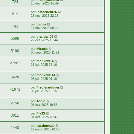
724
16 déc. 2025 16:49
par
Pistacheur26
519
25 nov. 2025 22:25
par
Lamia
743
17 nov. 2025 08:24
par
grandan08
5506
22 oct. 2025 13:44
par
Miracle
5190
08 sept. 2025 11:21
par
monkaw14
27983
15 juil. 2025 17:16
par
monkaw141
6428
05 juil. 2025 01:18
par
Fredlejardinier
41972
02 juil. 2025 15:15
par
Tonio
2758
01 mai 2025 19:55
par
Fla33
3011
01 avr. 2025 18:47
par
lapalmeraie
1440
11 mars 2025 10:53