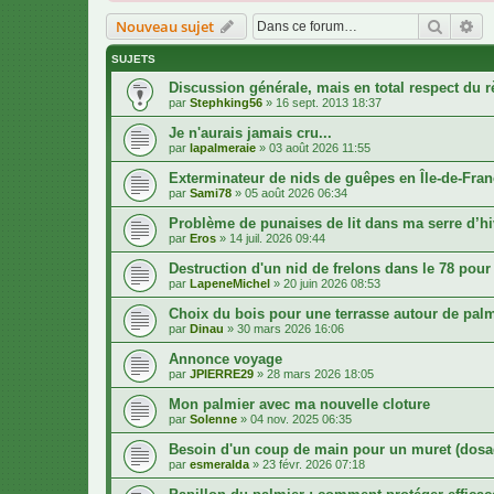
Recher
Re
Nouveau sujet
SUJETS
Discussion générale, mais en total respect du r
par
Stephking56
»
16 sept. 2013 18:37
Je n'aurais jamais cru...
par
lapalmeraie
»
03 août 2026 11:55
Exterminateur de nids de guêpes en Île-de-Fran
par
Sami78
»
05 août 2026 06:34
Problème de punaises de lit dans ma serre d’hi
par
Eros
»
14 juil. 2026 09:44
Destruction d'un nid de frelons dans le 78 pou
par
LapeneMichel
»
20 juin 2026 08:53
Choix du bois pour une terrasse autour de pal
par
Dinau
»
30 mars 2026 16:06
Annonce voyage
par
JPIERRE29
»
28 mars 2026 18:05
Mon palmier avec ma nouvelle cloture
par
Solenne
»
04 nov. 2025 06:35
Besoin d'un coup de main pour un muret (dosa
par
esmeralda
»
23 févr. 2026 07:18