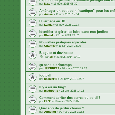
Papillon du palmier : comment protéger effica
par
Naty
»
13 déc. 2025 08:30
Aménager un petit coin “exotique” pour les enfa
par
Arissa
»
11 nov. 2025 12:54
Hivernage en 3D
par
Lamia
»
06 nov. 2025 10:14
Identifier et gérer les loirs dans nos jardins
par
Khalid
»
22 mai 2024 13:52
Nouvelles pratiques agricoles
par
Chantey
»
11 juin 2024 23:00
Blagues et devinettes
par
Jcj
»
23 févr. 2014 10:19
ça sent le printemps
par
JPIERRE29
»
07 mars 2020 12:17
football
par
palmier43
»
26 nov. 2012 13:07
Il y a eu un bug?
par
madurette
»
23 avr. 2025 14:15
Comment abriter des serres du soleil?
par
Fla33
»
16 mars 2025 19:02
Quel abri de jardin choisir ?
par
Annefnd
»
09 mars 2025 19:32