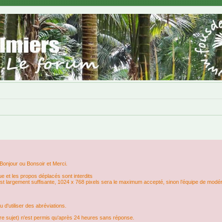
Bonjour ou Bonsoir et Merci.
e et les propos déplacés sont interdits
s est largement suffisante, 1024 x 768 pixels sera le maximum accepté, sinon l’équipe de modér
d'utiliser des abréviations.
e sujet) n'est permis qu'après 24 heures sans réponse.