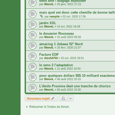
tiens bon ! élagage skyduster
par
WeeviL
»
25 janv. 2021 17:22
mais quel est donc cette chenille de bonne taill
par
rampile
»
02 oct. 2020 17:36
jardin XXL
par
WeeviL
»
14 oct. 2022 18:28
le douanier Rousseau
par
WeeviL
»
31 août 2022 09:28
amazing 1 Jubaea 52° Nord
par
WeeviL
»
25 févr. 2020 21:07
Facture EDF
par
Alex54750
»
15 oct. 2015 18:51
le sens 2 l'adaptation
par
WeeviL
»
11 août 2022 16:50
pour quelques dollars $$$ 10 milliard exacteme
par
WeeviL
»
06 août 2022 10:15
L’étoile Proxima était une tranche de chorizo
par
WeeviL
»
06 août 2022 10:30
Nouveau sujet
Retourner à l’index du forum