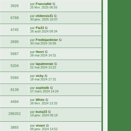
par
FranciaNd
3926
25 févr. 2025 06:55
par
chilensis31
6768
30 janv. 2025 10:07
par
Fla33
4745
28 août 2024 09:34
par
Fredlejardinier
2690
30 mai 2024 16:56
par
Henri
5687
28 mai 2024 14:31
par
lapalmeraie
5204
22 mai 2024 13:22
par
vicky
5560
18 mai 2024 17:31
par
sophielb
8139
27 mars 2024 14:24
par
White
4494
26 févr. 2024 13:33
par
butia33
296352
19 janv. 2024 09:18
par
vivant
3865
09 janv. 2024 14:52