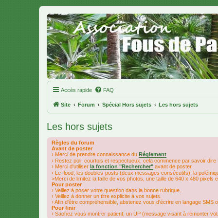
Accès rapide
FAQ
Site
Forum
Spécial Hors sujets
Les hors sujets
Les hors sujets
Règles du forum
Avant de poster
› Merci de prendre connaissance du
Réglement
› Restez poli, courtois et respectueux, cela commence par savoir dire 
› Merci d'utiliser
la fonction "Rechercher"
avant de poster
› Le flood, les doubles-posts (deux messages consécutifs), la polémiqu
>Merci de limitez la taille de vos photos, une taille de 640 x 480 pixel
Pour poster
› Veillez à poser votre question dans la bonne rubrique.
› Veillez à donner un titre explicite à vos sujets.
› Afin d'être compréhensible, abstenez vous d'écrire en langage SMS ou 
Pour finir
› Sachez vous montrer patient, un UP (message visant à remonter votr