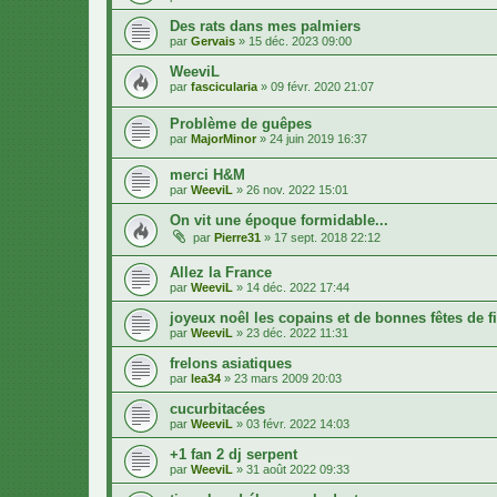
Des rats dans mes palmiers
par
Gervais
»
15 déc. 2023 09:00
WeeviL
par
fascicularia
»
09 févr. 2020 21:07
Problème de guêpes
par
MajorMinor
»
24 juin 2019 16:37
merci H&M
par
WeeviL
»
26 nov. 2022 15:01
On vit une époque formidable...
par
Pierre31
»
17 sept. 2018 22:12
Allez la France
par
WeeviL
»
14 déc. 2022 17:44
joyeux noêl les copains et de bonnes fêtes de f
par
WeeviL
»
23 déc. 2022 11:31
frelons asiatiques
par
lea34
»
23 mars 2009 20:03
cucurbitacées
par
WeeviL
»
03 févr. 2022 14:03
+1 fan 2 dj serpent
par
WeeviL
»
31 août 2022 09:33