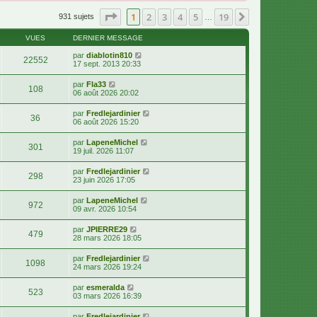
Page
1
sur
19
1
2
3
4
5
19
Suivante
931 sujets
…
VUES
DERNIER MESSAGE
par
diablotin810
22552
17 sept. 2013 20:33
par
Fla33
108
06 août 2026 20:02
par
Fredlejardinier
36
06 août 2026 15:20
par
LapeneMichel
301
19 juil. 2026 11:07
par
Fredlejardinier
298
23 juin 2026 17:05
par
LapeneMichel
972
09 avr. 2026 10:54
par
JPIERRE29
479
28 mars 2026 18:05
par
Fredlejardinier
1098
24 mars 2026 19:24
par
esmeralda
523
03 mars 2026 16:39
par
Fredlejardinier