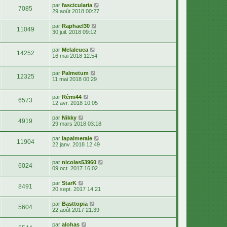
par
fascicularia
7085
29 août 2018 00:27
par
Raphael30
11049
30 juil. 2018 09:12
par
Melaleuca
14252
16 mai 2018 12:54
par
Palmetum
12325
11 mai 2018 00:29
par
Rémi44
6573
12 avr. 2018 10:05
par
Nikky
4919
29 mars 2018 03:18
par
lapalmeraie
11904
22 janv. 2018 12:49
par
nicolas53960
6024
09 oct. 2017 16:02
par
StarK
8491
20 sept. 2017 14:21
par
Basttopia
5604
22 août 2017 21:39
par
alohas