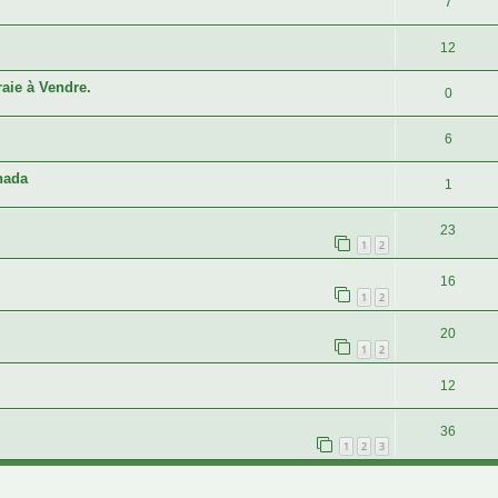
7
12
ie à Vendre.
0
6
nada
1
23
1
2
16
1
2
20
1
2
12
36
1
2
3