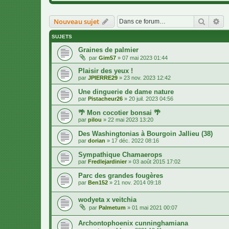
Recher
Re
Nouveau sujet
SUJETS
Graines de palmier
par
Gim57
»
07 mai 2023 01:44
Plaisir des yeux !
par
JPIERRE29
»
23 nov. 2023 12:42
Une dinguerie de dame nature
par
Pistacheur26
»
20 juil. 2023 04:56
🌴 Mon cocotier bonsai 🌴
par
pilou
»
22 mai 2023 13:20
Des Washingtonias à Bourgoin Jallieu (38)
par
dorian
»
17 déc. 2022 08:16
Sympathique Chamaerops
par
Fredlejardinier
»
03 août 2015 17:02
Parc des grandes fougères
par
Ben152
»
21 nov. 2014 09:18
wodyeta x veitchia
par
Palmetum
»
01 mai 2021 00:07
Archontophoenix cunninghamiana