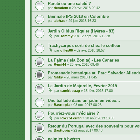
Rareté ou une saleté ?
par
demdem
»
20 avr. 2018 20:42
Biennale IPS 2018 en Colombie
par
alohas
»
29 juin 2018 16:23
Jardin Olbius Riquier (Hyères - 83)
par
Tommy83
»
12 sept. 2016 12:28
Trachycarpus sorti de chez le coiffeur
par
gilles06
»
02 avr. 2018 18:57
La Palma (Isla Bonita) - Les Canaries
par
Rémi44
»
25 févr. 2018 09:46
Promenade botanique au Parc Salvador Allend
par
Nikky
»
28 mars 2018 17:45
Le Jardin de Majorelle, Fevrier 2015
par
samirbouag
»
15 févr. 2015 17:00
Une ballade dans un jadin en video...
par
Basttopia
»
08 oct. 2017 00:23
Pourriez-vous m'éclairer ?
par
RoccoFerrari
»
20 août 2013 13:35
Retour du Portugal avec des souvenirs pour vous
par
Basttopia
»
22 août 2017 00:48
palmier à hyères