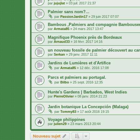
par
jujujlat
»
03 juil. 2017 21:37
Palmier sans nom?...
par
PassionJardin17
»
29 juin 2017 07:07
Bambous ,Palmiers and compagnie Bambousera
par
Armata85
»
24 mars 2017 13:47
Magnifique Phoenix près de Bordeaux
par
Arnaud33
»
16 févr. 2017 14:16
un nouveau fossile de palmier découvert au ca
par
Serkan
»
29 janv. 2017 11:11
Jardins de Lumières et d'Artifice
par
Armata85
»
12 déc. 2016 17:08
Parcs et palmiers au portugal.
par
Bilbo
»
25 sept. 2016 12:35
Hunte's Gardens | Barbados, West Indies
par
PierreOlivier
»
08 janv. 2014 21:23
Jardin botanique La Concepción (Malaga)
par
Tommy83
»
17 août 2016 19:15
Voyage philippines
par
julien29
»
23 mars 2013 20:44
Nouveau sujet