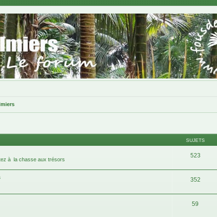
lmiers
SUJETS
523
tez à la chasse aux trésors
s
352
59