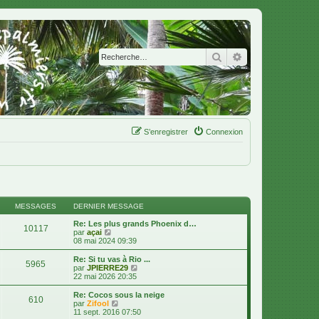
Rechercher
Recherche avanc
S’enregistrer
Connexion
MESSAGES
DERNIER MESSAGE
Re: Les plus grands Phoenix d…
10117
V
par
açai
o
08 mai 2024 09:39
i
r
Re: Si tu vas à Rio ...
5965
l
V
par
JPIERRE29
e
o
22 mai 2026 20:35
d
i
e
r
Re: Cocos sous la neige
610
r
l
V
par
Zifool
n
e
o
11 sept. 2016 07:50
i
d