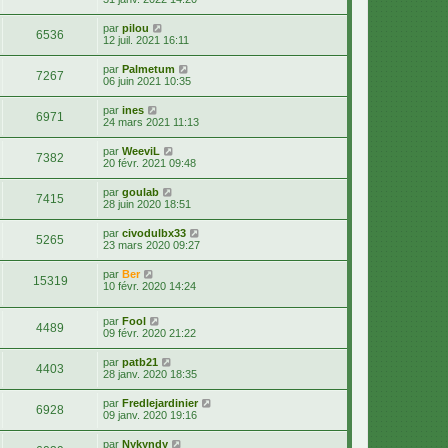
par
pilou
6536
12 juil. 2021 16:11
par
Palmetum
7267
06 juin 2021 10:35
par
ines
6971
24 mars 2021 11:13
par
WeeviL
7382
20 févr. 2021 09:48
par
goulab
7415
28 juin 2020 18:51
par
civodulbx33
5265
23 mars 2020 09:27
par
Ber
15319
10 févr. 2020 14:24
par
Fool
4489
09 févr. 2020 21:22
par
patb21
4403
28 janv. 2020 18:35
par
Fredlejardinier
6928
09 janv. 2020 19:16
par
Nykyndy