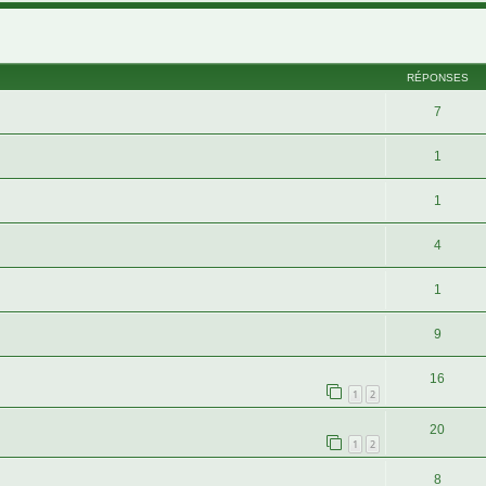
cher
cherche avancée
RÉPONSES
7
1
1
4
1
9
16
1
2
20
1
2
8