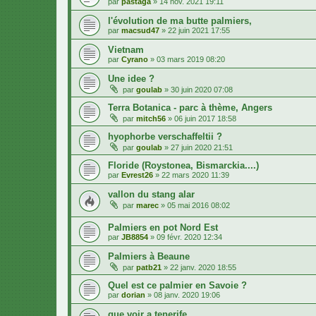
par
pastaga
»
14 nov. 2021 19:11
l'évolution de ma butte palmiers,
par
macsud47
»
22 juin 2021 17:55
Vietnam
par
Cyrano
»
03 mars 2019 08:20
Une idee ?
par
goulab
»
30 juin 2020 07:08
Terra Botanica - parc à thème, Angers
par
mitch56
»
06 juin 2017 18:58
hyophorbe verschaffeltii ?
par
goulab
»
27 juin 2020 21:51
Floride (Roystonea, Bismarckia....)
par
Evrest26
»
22 mars 2020 11:39
vallon du stang alar
par
marec
»
05 mai 2016 08:02
Palmiers en pot Nord Est
par
JB8854
»
09 févr. 2020 12:34
Palmiers à Beaune
par
patb21
»
22 janv. 2020 18:55
Quel est ce palmier en Savoie ?
par
dorian
»
08 janv. 2020 19:06
que voir a tenerife