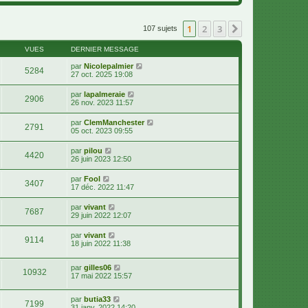
i
e
e
r
r
r
l
m
n
e
1
2
3
Suivante
107 sujets
e
i
d
s
e
e
s
r
VUES
DERNIER MESSAGE
r
a
m
n
g
e
par
Nicolepalmier
i
5284
e
s
27 oct. 2025 19:08
e
s
r
a
m
par
lapalmeraie
2906
g
e
26 nov. 2023 11:57
e
s
s
par
ClemManchester
a
2791
05 oct. 2023 09:55
g
e
par
pilou
4420
26 juin 2023 12:50
par
Fool
3407
17 déc. 2022 11:47
par
vivant
7687
29 juin 2022 12:07
par
vivant
9114
18 juin 2022 11:38
par
gilles06
10932
17 mai 2022 15:57
par
butia33
7199
31 janv. 2022 14:20