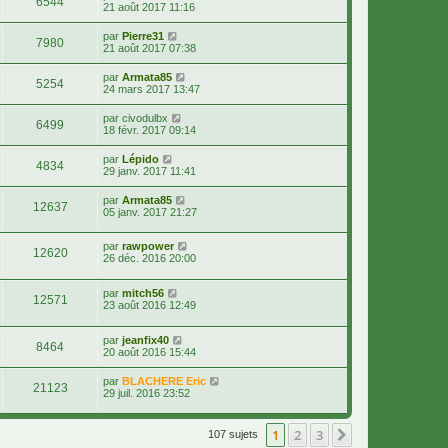
6544
21 août 2017 11:16
par
Pierre31
7980
21 août 2017 07:38
par
Armata85
5254
24 mars 2017 13:47
par
civodulbx
6499
18 févr. 2017 09:14
par
Lépido
4834
29 janv. 2017 11:41
par
Armata85
12637
05 janv. 2017 21:27
par
rawpower
12620
26 déc. 2016 20:00
par
mitch56
12571
23 août 2016 12:49
par
jeanfix40
8464
20 août 2016 15:44
par
BLACHERE Eric
21123
29 juil. 2016 23:52
1
2
3
Suivante
107 sujets