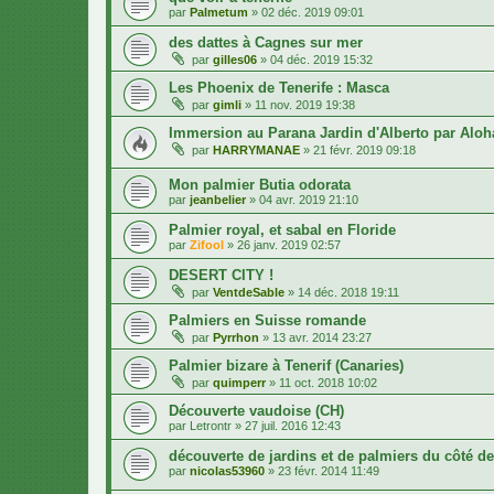
par
Palmetum
»
02 déc. 2019 09:01
des dattes à Cagnes sur mer
par
gilles06
»
04 déc. 2019 15:32
Les Phoenix de Tenerife : Masca
par
gimli
»
11 nov. 2019 19:38
Immersion au Parana Jardin d'Alberto par Aloh
par
HARRYMANAE
»
21 févr. 2019 09:18
Mon palmier Butia odorata
par
jeanbelier
»
04 avr. 2019 21:10
Palmier royal, et sabal en Floride
par
Zifool
»
26 janv. 2019 02:57
DESERT CITY !
par
VentdeSable
»
14 déc. 2018 19:11
Palmiers en Suisse romande
par
Pyrrhon
»
13 avr. 2014 23:27
Palmier bizare à Tenerif (Canaries)
par
quimperr
»
11 oct. 2018 10:02
Découverte vaudoise (CH)
par
Letrontr
»
27 juil. 2016 12:43
découverte de jardins et de palmiers du côté d
par
nicolas53960
»
23 févr. 2014 11:49