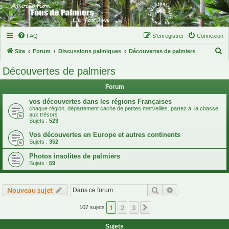
FAQ
S’enregistrer
Connexion
R
Site
Forum
Discussions palmiques
Découvertes de palmiers
e
Découvertes de palmiers
c
Forum
h
e
vos découvertes dans les régions Françaises
chaque région, département cache de petites merveilles. partez à la chasse
r
aux trésors
Sujets :
523
c
Vos découvertes en Europe et autres continents
h
Sujets :
352
e
Photos insolites de palmiers
r
Sujets :
59
Rechercher
Recherche avanc
Nouveau sujet
1
2
3
Suivante
107 sujets
Sujets