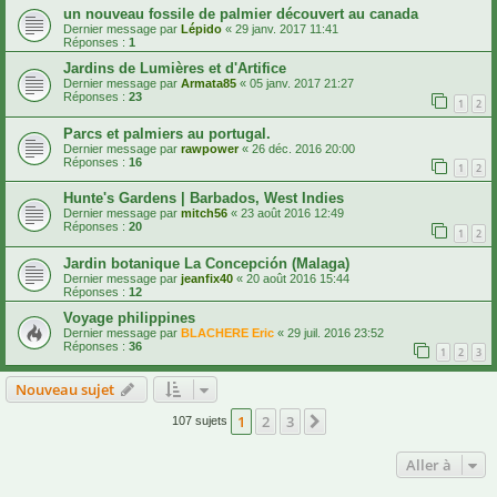
un nouveau fossile de palmier découvert au canada
Dernier message par
Lépido
«
29 janv. 2017 11:41
Réponses :
1
Jardins de Lumières et d'Artifice
Dernier message par
Armata85
«
05 janv. 2017 21:27
Réponses :
23
1
2
Parcs et palmiers au portugal.
Dernier message par
rawpower
«
26 déc. 2016 20:00
Réponses :
16
1
2
Hunte's Gardens | Barbados, West Indies
Dernier message par
mitch56
«
23 août 2016 12:49
Réponses :
20
1
2
Jardin botanique La Concepción (Malaga)
Dernier message par
jeanfix40
«
20 août 2016 15:44
Réponses :
12
Voyage philippines
Dernier message par
BLACHERE Eric
«
29 juil. 2016 23:52
Réponses :
36
1
2
3
Nouveau sujet
1
2
3
Suivante
107 sujets
Aller à