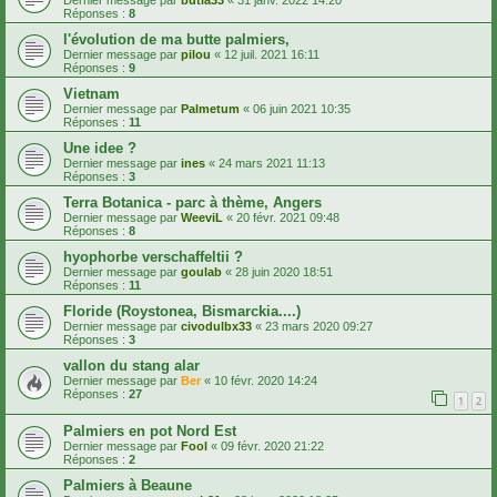
Dernier message par
butia33
«
31 janv. 2022 14:20
Réponses :
8
l'évolution de ma butte palmiers,
Dernier message par
pilou
«
12 juil. 2021 16:11
Réponses :
9
Vietnam
Dernier message par
Palmetum
«
06 juin 2021 10:35
Réponses :
11
Une idee ?
Dernier message par
ines
«
24 mars 2021 11:13
Réponses :
3
Terra Botanica - parc à thème, Angers
Dernier message par
WeeviL
«
20 févr. 2021 09:48
Réponses :
8
hyophorbe verschaffeltii ?
Dernier message par
goulab
«
28 juin 2020 18:51
Réponses :
11
Floride (Roystonea, Bismarckia....)
Dernier message par
civodulbx33
«
23 mars 2020 09:27
Réponses :
3
vallon du stang alar
Dernier message par
Ber
«
10 févr. 2020 14:24
Réponses :
27
1
2
Palmiers en pot Nord Est
Dernier message par
Fool
«
09 févr. 2020 21:22
Réponses :
2
Palmiers à Beaune