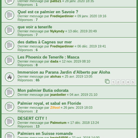
Dernier message par
patb21
«
28 janv. 2020 18:35
Réponses :
1
Quel est ce palmier en Savoie ?
Dernier message par
Fredlejardinier
«
09 janv. 2020 19:16
Réponses :
7
que voir a tenerife
Dernier message par
Nykyndy
«
13 déc. 2019 20:49
Réponses :
7
des dattes à Cagnes sur mer
Dernier message par
Fredlejardinier
«
06 déc. 2019 19:41
Réponses :
6
Les Phoenix de Tenerife : Masca
Dernier message par
dada
«
12 nov. 2019 08:10
Réponses :
8
Immersion au Parana Jardin d'Alberto par Aloha
Dernier message par
alohas
«
25 avr. 2019 13:05
Réponses :
65
1
2
3
4
5
Mon palmier Butia odorata
Dernier message par
jeanbelier
«
04 avr. 2019 21:10
Palmier royal, et sabal en Floride
Dernier message par
Zifool
«
26 janv. 2019 18:03
Réponses :
2
DESERT CITY !
Dernier message par
Palmetum
«
17 déc. 2018 13:24
Réponses :
13
Palmiers en Suisse romande
Dernier message par
kevin54500
«
22 oct. 2018 14:00