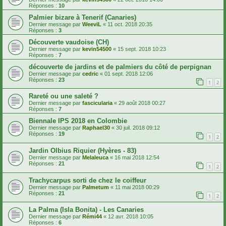
Réponses :
10
Palmier bizare à Tenerif (Canaries)
Dernier message par
WeeviL
«
11 oct. 2018 20:35
Réponses :
3
Découverte vaudoise (CH)
Dernier message par
kevin54500
«
15 sept. 2018 10:23
Réponses :
7
découverte de jardins et de palmiers du côté de perpignan
Dernier message par
cedric
«
01 sept. 2018 12:06
Réponses :
23
1
2
Rareté ou une saleté ?
Dernier message par
fascicularia
«
29 août 2018 00:27
Réponses :
7
Biennale IPS 2018 en Colombie
Dernier message par
Raphael30
«
30 juil. 2018 09:12
Réponses :
19
1
2
Jardin Olbius Riquier (Hyères - 83)
Dernier message par
Melaleuca
«
16 mai 2018 12:54
Réponses :
21
1
2
Trachycarpus sorti de chez le coiffeur
Dernier message par
Palmetum
«
11 mai 2018 00:29
Réponses :
21
1
2
La Palma (Isla Bonita) - Les Canaries
Dernier message par
Rémi44
«
12 avr. 2018 10:05
Réponses :
6