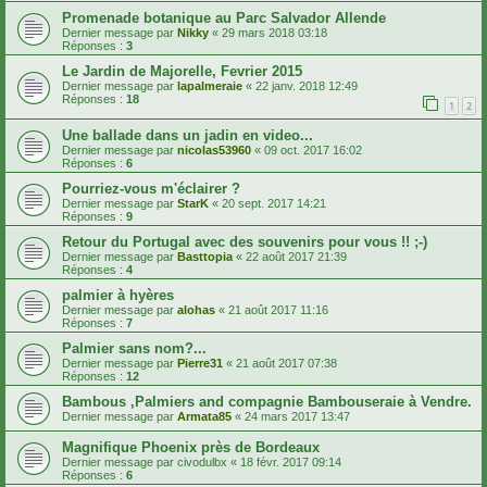
Promenade botanique au Parc Salvador Allende
Dernier message par
Nikky
«
29 mars 2018 03:18
Réponses :
3
Le Jardin de Majorelle, Fevrier 2015
Dernier message par
lapalmeraie
«
22 janv. 2018 12:49
Réponses :
18
1
2
Une ballade dans un jadin en video...
Dernier message par
nicolas53960
«
09 oct. 2017 16:02
Réponses :
6
Pourriez-vous m'éclairer ?
Dernier message par
StarK
«
20 sept. 2017 14:21
Réponses :
9
Retour du Portugal avec des souvenirs pour vous !! ;-)
Dernier message par
Basttopia
«
22 août 2017 21:39
Réponses :
4
palmier à hyères
Dernier message par
alohas
«
21 août 2017 11:16
Réponses :
7
Palmier sans nom?...
Dernier message par
Pierre31
«
21 août 2017 07:38
Réponses :
12
Bambous ,Palmiers and compagnie Bambouseraie à Vendre.
Dernier message par
Armata85
«
24 mars 2017 13:47
Magnifique Phoenix près de Bordeaux
Dernier message par
civodulbx
«
18 févr. 2017 09:14
Réponses :
6