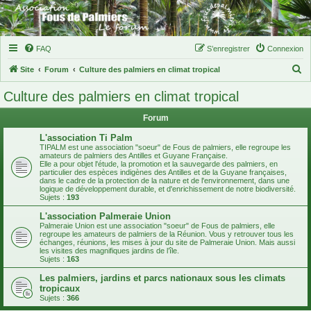
FAQ
S’enregistrer
Connexion
R
Site
Forum
Culture des palmiers en climat tropical
e
Culture des palmiers en climat tropical
c
Forum
h
e
L'association Ti Palm
TIPALM est une association "soeur" de Fous de palmiers, elle regroupe les
r
amateurs de palmiers des Antilles et Guyane Française.
Elle a pour objet l'étude, la promotion et la sauvegarde des palmiers, en
c
particulier des espèces indigènes des Antilles et de la Guyane françaises,
dans le cadre de la protection de la nature et de l'environnement, dans une
h
logique de développement durable, et d'enrichissement de notre biodiversité.
Sujets :
193
e
L'association Palmeraie Union
r
Palmeraie Union est une association "soeur" de Fous de palmiers, elle
regroupe les amateurs de palmiers de la Réunion. Vous y retrouver tous les
échanges, réunions, les mises à jour du site de Palmeraie Union. Mais aussi
les visites des magnifiques jardins de l’île.
Sujets :
163
Les palmiers, jardins et parcs nationaux sous les climats
tropicaux
Sujets :
366