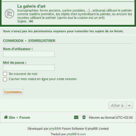
La galerie d'art
Iconographies: livres anciens, cartes postales....) , artisanat utilisant le palmier
comme matière première, les objets d'art symbolisant le palmier, ou encore les
recettes utilisant le palmier (après tout la cuisine est un art!)
Sujets :
44
Vous n’avez pas les permissions requises pour consulter les sujets de ce forum.
CONNEXION
•
S’ENREGISTRER
Nom d’utilisateur :
Mot de passe :
Se souvenir de moi
Cacher mon statut en ligne pour cette session
Aller à
Site
Forum
Heures au format
UTC+02:00
Développé par
phpBB
® Forum Software © phpBB Limited
Traduit par
phpBB-fr.com