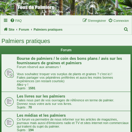
FAQ
S’enregistrer
Connexion
R
Site
Forum
Palmiers pratiques
e
Palmiers pratiques
c
Forum
h
e
Bourse de palmiers / le coin des bons plans / avis sur les
fournisseurs de graines et palmiers
r
Forum réservé aux amateurs !
c
Vous souhaitez troquer vos surplus de plants et graines ? c'est ici !
Faites partager vos pépinières préférées et aussi les moins bonnes
h
expériences (en restant courtois)
Allez-y !
e
Sujets :
1591
r
Les livres sur les palmiers
Faites nous part de vos ouvrages de référence en terme de palmier.
Donnez nous votre avis sur vos livres.
Sujets :
70
Les médias et les palmiers
Ce forum va permettre de nous informer sur les articles de magazines,
journaux mais aussi d'émissions radio et TV et sites internet non commerciaux
qui traitent du sujet du palmier.
Sujets :
194