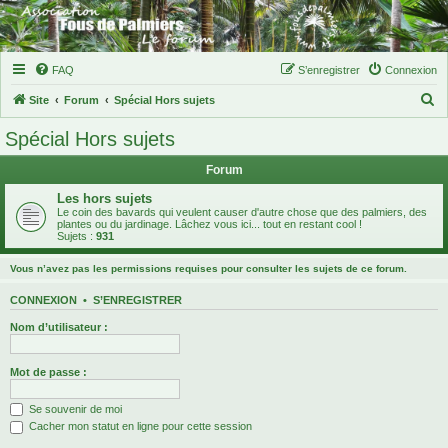
FAQ
S’enregistrer
Connexion
R
Site
Forum
Spécial Hors sujets
e
Spécial Hors sujets
c
Forum
h
e
Les hors sujets
Le coin des bavards qui veulent causer d'autre chose que des palmiers, des
r
plantes ou du jardinage. Lâchez vous ici... tout en restant cool !
Sujets :
931
c
h
Vous n’avez pas les permissions requises pour consulter les sujets de ce forum.
e
CONNEXION
•
S’ENREGISTRER
r
Nom d’utilisateur :
Mot de passe :
Se souvenir de moi
Cacher mon statut en ligne pour cette session