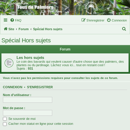
FAQ
S’enregistrer
Connexion
R
Site
Forum
Spécial Hors sujets
e
Spécial Hors sujets
c
Forum
h
e
Les hors sujets
Le coin des bavards qui veulent causer d'autre chose que des palmiers, des
r
plantes ou du jardinage. Lâchez vous ici... tout en restant cool !
Sujets :
931
c
h
Vous n’avez pas les permissions requises pour consulter les sujets de ce forum.
e
CONNEXION
•
S’ENREGISTRER
r
Nom d’utilisateur :
Mot de passe :
Se souvenir de moi
Cacher mon statut en ligne pour cette session