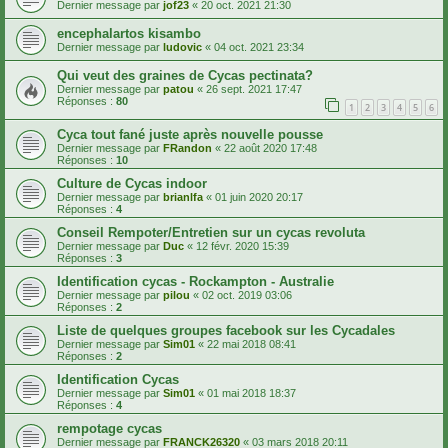
Dernier message par
jof23
«
20 oct. 2021 21:30
encephalartos kisambo
Dernier message par
ludovic
«
04 oct. 2021 23:34
Qui veut des graines de Cycas pectinata?
Dernier message par
patou
«
26 sept. 2021 17:47
Réponses :
80
1
2
3
4
5
6
Cyca tout fané juste après nouvelle pousse
Dernier message par
FRandon
«
22 août 2020 17:48
Réponses :
10
Culture de Cycas indoor
Dernier message par
brianlfa
«
01 juin 2020 20:17
Réponses :
4
Conseil Rempoter/Entretien sur un cycas revoluta
Dernier message par
Duc
«
12 févr. 2020 15:39
Réponses :
3
Identification cycas - Rockampton - Australie
Dernier message par
pilou
«
02 oct. 2019 03:06
Réponses :
2
Liste de quelques groupes facebook sur les Cycadales
Dernier message par
Sim01
«
22 mai 2018 08:41
Réponses :
2
Identification Cycas
Dernier message par
Sim01
«
01 mai 2018 18:37
Réponses :
4
rempotage cycas
Dernier message par
FRANCK26320
«
03 mars 2018 20:11