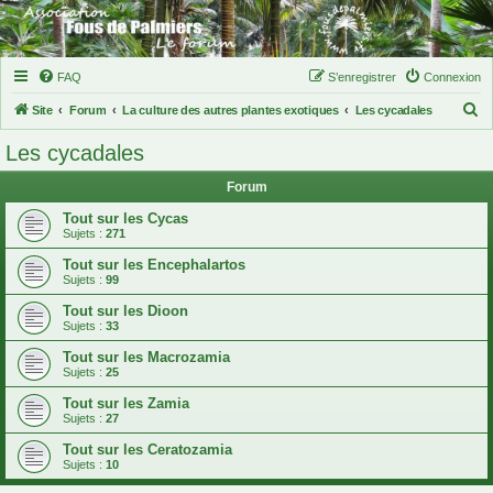
FAQ
S’enregistrer
Connexion
R
Site
Forum
La culture des autres plantes exotiques
Les cycadales
e
Les cycadales
c
Forum
h
e
Tout sur les Cycas
Sujets :
271
r
Tout sur les Encephalartos
c
Sujets :
99
h
Tout sur les Dioon
e
Sujets :
33
r
Tout sur les Macrozamia
Sujets :
25
Tout sur les Zamia
Sujets :
27
Tout sur les Ceratozamia
Sujets :
10