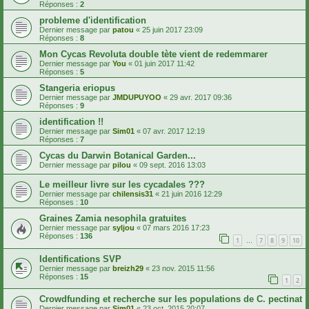
Réponses :
2
probleme d'identification
Dernier message par
patou
«
25 juin 2017 23:09
Réponses :
8
Mon Cycas Revoluta double tète vient de redemmarer
Dernier message par
You
«
01 juin 2017 11:42
Réponses :
5
Stangeria eriopus
Dernier message par
JMDUPUYOO
«
29 avr. 2017 09:36
Réponses :
9
identification !!
Dernier message par
Sim01
«
07 avr. 2017 12:19
Réponses :
7
Cycas du Darwin Botanical Garden...
Dernier message par
pilou
«
09 sept. 2016 13:03
Le meilleur livre sur les cycadales ???
Dernier message par
chilensis31
«
21 juin 2016 12:29
Réponses :
10
Graines Zamia nesophila gratuites
Dernier message par
syljou
«
07 mars 2016 17:23
Réponses :
136
1
7
8
9
10
…
Identifications SVP
Dernier message par
breizh29
«
23 nov. 2015 11:56
Réponses :
15
1
2
Crowdfunding et recherche sur les populations de C. pectinat
Dernier message par
Sim01
«
23 oct. 2015 20:07