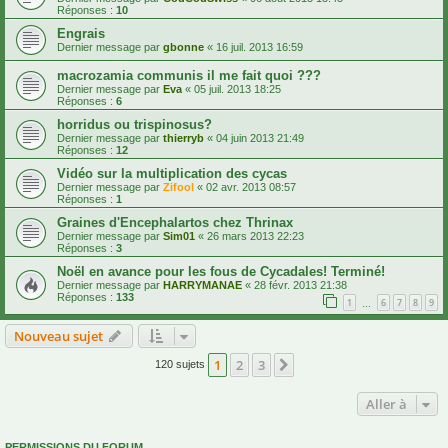
Réponses :
10
Engrais
Dernier message par
gbonne
«
16 juil. 2013 16:59
macrozamia communis il me fait quoi ???
Dernier message par
Eva
«
05 juil. 2013 18:25
Réponses :
6
horridus ou trispinosus?
Dernier message par
thierryb
«
04 juin 2013 21:49
Réponses :
12
Vidéo sur la multiplication des cycas
Dernier message par
Zifool
«
02 avr. 2013 08:57
Réponses :
1
Graines d'Encephalartos chez Thrinax
Dernier message par
Sim01
«
26 mars 2013 22:23
Réponses :
3
Noël en avance pour les fous de Cycadales! Terminé!
Dernier message par
HARRYMANAE
«
28 févr. 2013 21:38
Réponses :
133
1
6
7
8
9
…
Nouveau sujet
1
2
3
Suivante
120 sujets
Aller à
PERMISSIONS DU FORUM