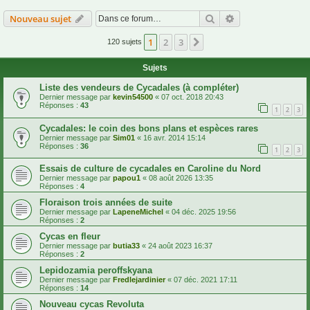
Rechercher
Recherche avanc
Nouveau sujet
1
2
3
Suivante
120 sujets
Sujets
Liste des vendeurs de Cycadales (à compléter)
Dernier message par
kevin54500
«
07 oct. 2018 20:43
Réponses :
43
1
2
3
Cycadales: le coin des bons plans et espèces rares
Dernier message par
Sim01
«
16 avr. 2014 15:14
Réponses :
36
1
2
3
Essais de culture de cycadales en Caroline du Nord
Dernier message par
papou1
«
08 août 2026 13:35
Réponses :
4
Floraison trois années de suite
Dernier message par
LapeneMichel
«
04 déc. 2025 19:56
Réponses :
2
Cycas en fleur
Dernier message par
butia33
«
24 août 2023 16:37
Réponses :
2
Lepidozamia peroffskyana
Dernier message par
Fredlejardinier
«
07 déc. 2021 17:11
Réponses :
14
Nouveau cycas Revoluta