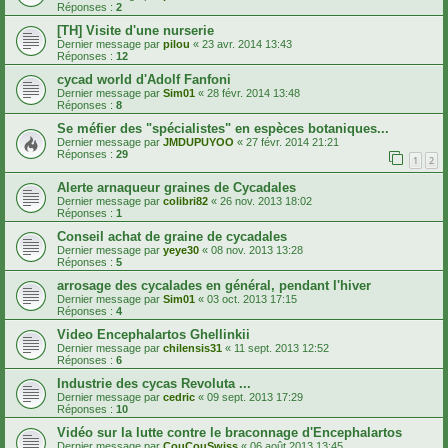
Réponses :
2
[TH] Visite d'une nurserie
Dernier message par
pilou
«
23 avr. 2014 13:43
Réponses :
12
cycad world d'Adolf Fanfoni
Dernier message par
Sim01
«
28 févr. 2014 13:48
Réponses :
8
Se méfier des "spécialistes" en espèces botaniques...
Dernier message par
JMDUPUYOO
«
27 févr. 2014 21:21
Réponses :
29
1
2
Alerte arnaqueur graines de Cycadales
Dernier message par
colibri82
«
26 nov. 2013 18:02
Réponses :
1
Conseil achat de graine de cycadales
Dernier message par
yeye30
«
08 nov. 2013 13:28
Réponses :
5
arrosage des cycalades en général, pendant l'hiver
Dernier message par
Sim01
«
03 oct. 2013 17:15
Réponses :
4
Video Encephalartos Ghellinkii
Dernier message par
chilensis31
«
11 sept. 2013 12:52
Réponses :
6
Industrie des cycas Revoluta ...
Dernier message par
cedric
«
09 sept. 2013 17:29
Réponses :
10
Vidéo sur la lutte contre le braconnage d'Encephalartos
Dernier message par
CouCouSwiss
«
06 août 2013 13:45