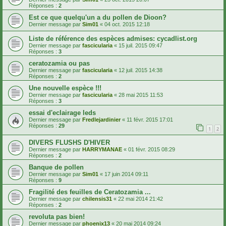
Réponses :
2
Est ce que quelqu'un a du pollen de Dioon?
Dernier message par
Sim01
«
04 oct. 2015 12:18
Liste de référence des espèces admises: cycadlist.org
Dernier message par
fascicularia
«
15 juil. 2015 09:47
Réponses :
3
ceratozamia ou pas
Dernier message par
fascicularia
«
12 juil. 2015 14:38
Réponses :
2
Une nouvelle espèce !!!
Dernier message par
fascicularia
«
28 mai 2015 11:53
Réponses :
3
essai d'eclairage leds
Dernier message par
Fredlejardinier
«
11 févr. 2015 17:01
Réponses :
29
1
2
DIVERS FLUSHS D'HIVER
Dernier message par
HARRYMANAE
«
01 févr. 2015 08:29
Réponses :
2
Banque de pollen
Dernier message par
Sim01
«
17 juin 2014 09:11
Réponses :
9
Fragilité des feuilles de Ceratozamia ...
Dernier message par
chilensis31
«
22 mai 2014 21:42
Réponses :
2
revoluta pas bien!
Dernier message par
phoenix13
«
20 mai 2014 09:24