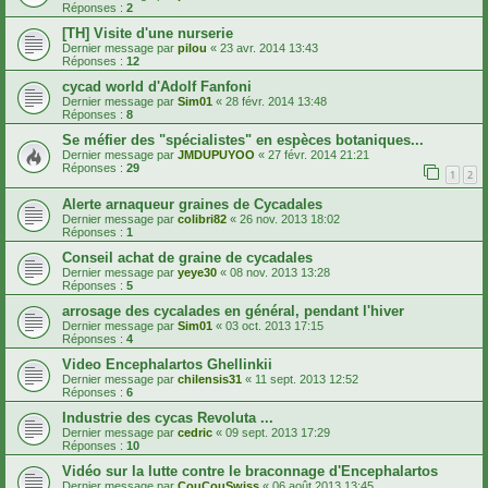
Réponses :
2
[TH] Visite d'une nurserie
Dernier message par
pilou
«
23 avr. 2014 13:43
Réponses :
12
cycad world d'Adolf Fanfoni
Dernier message par
Sim01
«
28 févr. 2014 13:48
Réponses :
8
Se méfier des "spécialistes" en espèces botaniques...
Dernier message par
JMDUPUYOO
«
27 févr. 2014 21:21
Réponses :
29
1
2
Alerte arnaqueur graines de Cycadales
Dernier message par
colibri82
«
26 nov. 2013 18:02
Réponses :
1
Conseil achat de graine de cycadales
Dernier message par
yeye30
«
08 nov. 2013 13:28
Réponses :
5
arrosage des cycalades en général, pendant l'hiver
Dernier message par
Sim01
«
03 oct. 2013 17:15
Réponses :
4
Video Encephalartos Ghellinkii
Dernier message par
chilensis31
«
11 sept. 2013 12:52
Réponses :
6
Industrie des cycas Revoluta ...
Dernier message par
cedric
«
09 sept. 2013 17:29
Réponses :
10
Vidéo sur la lutte contre le braconnage d'Encephalartos
Dernier message par
CouCouSwiss
«
06 août 2013 13:45