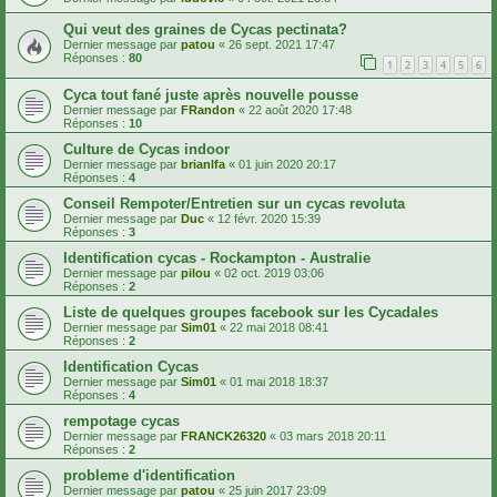
Qui veut des graines de Cycas pectinata?
Dernier message par
patou
«
26 sept. 2021 17:47
Réponses :
80
1
2
3
4
5
6
Cyca tout fané juste après nouvelle pousse
Dernier message par
FRandon
«
22 août 2020 17:48
Réponses :
10
Culture de Cycas indoor
Dernier message par
brianlfa
«
01 juin 2020 20:17
Réponses :
4
Conseil Rempoter/Entretien sur un cycas revoluta
Dernier message par
Duc
«
12 févr. 2020 15:39
Réponses :
3
Identification cycas - Rockampton - Australie
Dernier message par
pilou
«
02 oct. 2019 03:06
Réponses :
2
Liste de quelques groupes facebook sur les Cycadales
Dernier message par
Sim01
«
22 mai 2018 08:41
Réponses :
2
Identification Cycas
Dernier message par
Sim01
«
01 mai 2018 18:37
Réponses :
4
rempotage cycas
Dernier message par
FRANCK26320
«
03 mars 2018 20:11
Réponses :
2
probleme d'identification
Dernier message par
patou
«
25 juin 2017 23:09