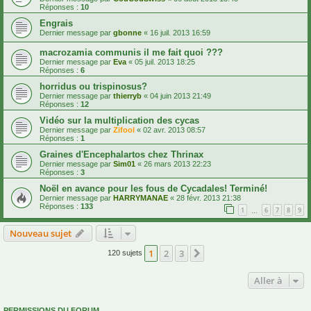
Réponses :
10
Engrais
Dernier message par
gbonne
«
16 juil. 2013 16:59
macrozamia communis il me fait quoi ???
Dernier message par
Eva
«
05 juil. 2013 18:25
Réponses :
6
horridus ou trispinosus?
Dernier message par
thierryb
«
04 juin 2013 21:49
Réponses :
12
Vidéo sur la multiplication des cycas
Dernier message par
Zifool
«
02 avr. 2013 08:57
Réponses :
1
Graines d'Encephalartos chez Thrinax
Dernier message par
Sim01
«
26 mars 2013 22:23
Réponses :
3
Noël en avance pour les fous de Cycadales! Terminé!
Dernier message par
HARRYMANAE
«
28 févr. 2013 21:38
Réponses :
133
1
6
7
8
9
…
Nouveau sujet
1
2
3
Suivante
120 sujets
Aller à
PERMISSIONS DU FORUM