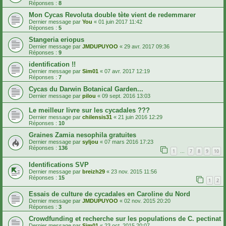
Réponses :
8
Mon Cycas Revoluta double tète vient de redemmarer
Dernier message par
You
«
01 juin 2017 11:42
Réponses :
5
Stangeria eriopus
Dernier message par
JMDUPUYOO
«
29 avr. 2017 09:36
Réponses :
9
identification !!
Dernier message par
Sim01
«
07 avr. 2017 12:19
Réponses :
7
Cycas du Darwin Botanical Garden...
Dernier message par
pilou
«
09 sept. 2016 13:03
Le meilleur livre sur les cycadales ???
Dernier message par
chilensis31
«
21 juin 2016 12:29
Réponses :
10
Graines Zamia nesophila gratuites
Dernier message par
syljou
«
07 mars 2016 17:23
Réponses :
136
1
7
8
9
10
…
Identifications SVP
Dernier message par
breizh29
«
23 nov. 2015 11:56
Réponses :
15
1
2
Essais de culture de cycadales en Caroline du Nord
Dernier message par
JMDUPUYOO
«
02 nov. 2015 20:20
Réponses :
3
Crowdfunding et recherche sur les populations de C. pectinat
Dernier message par
Sim01
«
23 oct. 2015 20:07