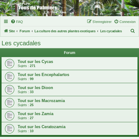
FAQ
S’enregistrer
Connexion
R
Site
Forum
La culture des autres plantes exotiques
Les cycadales
e
Les cycadales
c
Forum
h
e
Tout sur les Cycas
Sujets :
271
r
Tout sur les Encephalartos
c
Sujets :
99
h
Tout sur les Dioon
e
Sujets :
33
r
Tout sur les Macrozamia
Sujets :
25
Tout sur les Zamia
Sujets :
27
Tout sur les Ceratozamia
Sujets :
10