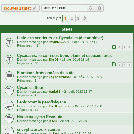
Rechercher
Recherche avanc
Nouveau sujet
1
2
3
Suivante
120 sujets
Sujets
Liste des vendeurs de Cycadales (à compléter)
Dernier message par
kevin54500
«
07 oct. 2018 20:43
Réponses :
43
1
2
3
Cycadales: le coin des bons plans et espèces rares
Dernier message par
Sim01
«
16 avr. 2014 15:14
Réponses :
36
1
2
3
Floraison trois années de suite
Dernier message par
LapeneMichel
«
04 déc. 2025 19:56
Réponses :
2
Cycas en fleur
Dernier message par
butia33
«
24 août 2023 16:37
Réponses :
2
Lepidozamia peroffskyana
Dernier message par
Fredlejardinier
«
07 déc. 2021 17:11
Réponses :
14
Nouveau cycas Revoluta
Dernier message par
jof23
«
20 oct. 2021 21:30
encephalartos kisambo
Dernier message par
ludovic
«
04 oct. 2021 23:34