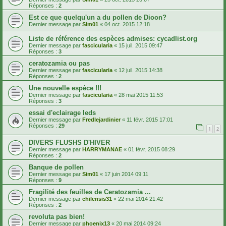
Réponses :
2
Est ce que quelqu'un a du pollen de Dioon?
Dernier message par
Sim01
«
04 oct. 2015 12:18
Liste de référence des espèces admises: cycadlist.org
Dernier message par
fascicularia
«
15 juil. 2015 09:47
Réponses :
3
ceratozamia ou pas
Dernier message par
fascicularia
«
12 juil. 2015 14:38
Réponses :
2
Une nouvelle espèce !!!
Dernier message par
fascicularia
«
28 mai 2015 11:53
Réponses :
3
essai d'eclairage leds
Dernier message par
Fredlejardinier
«
11 févr. 2015 17:01
Réponses :
29
1
2
DIVERS FLUSHS D'HIVER
Dernier message par
HARRYMANAE
«
01 févr. 2015 08:29
Réponses :
2
Banque de pollen
Dernier message par
Sim01
«
17 juin 2014 09:11
Réponses :
9
Fragilité des feuilles de Ceratozamia ...
Dernier message par
chilensis31
«
22 mai 2014 21:42
Réponses :
2
revoluta pas bien!
Dernier message par
phoenix13
«
20 mai 2014 09:24