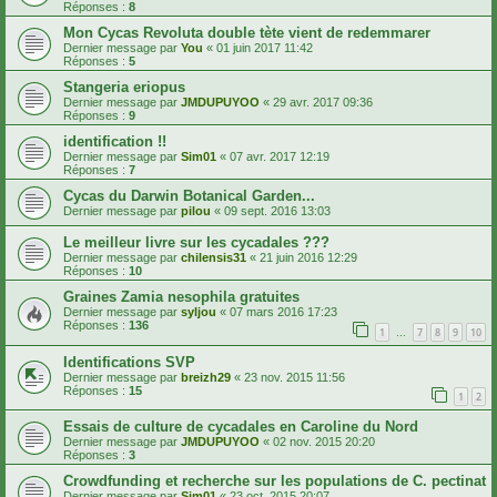
Réponses :
8
Mon Cycas Revoluta double tète vient de redemmarer
Dernier message par
You
«
01 juin 2017 11:42
Réponses :
5
Stangeria eriopus
Dernier message par
JMDUPUYOO
«
29 avr. 2017 09:36
Réponses :
9
identification !!
Dernier message par
Sim01
«
07 avr. 2017 12:19
Réponses :
7
Cycas du Darwin Botanical Garden...
Dernier message par
pilou
«
09 sept. 2016 13:03
Le meilleur livre sur les cycadales ???
Dernier message par
chilensis31
«
21 juin 2016 12:29
Réponses :
10
Graines Zamia nesophila gratuites
Dernier message par
syljou
«
07 mars 2016 17:23
Réponses :
136
1
7
8
9
10
…
Identifications SVP
Dernier message par
breizh29
«
23 nov. 2015 11:56
Réponses :
15
1
2
Essais de culture de cycadales en Caroline du Nord
Dernier message par
JMDUPUYOO
«
02 nov. 2015 20:20
Réponses :
3
Crowdfunding et recherche sur les populations de C. pectinat
Dernier message par
Sim01
«
23 oct. 2015 20:07