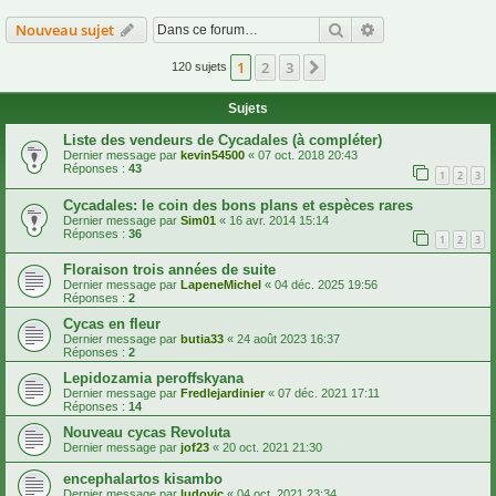
Rechercher
Recherche avanc
Nouveau sujet
1
2
3
Suivante
120 sujets
Sujets
Liste des vendeurs de Cycadales (à compléter)
Dernier message par
kevin54500
«
07 oct. 2018 20:43
Réponses :
43
1
2
3
Cycadales: le coin des bons plans et espèces rares
Dernier message par
Sim01
«
16 avr. 2014 15:14
Réponses :
36
1
2
3
Floraison trois années de suite
Dernier message par
LapeneMichel
«
04 déc. 2025 19:56
Réponses :
2
Cycas en fleur
Dernier message par
butia33
«
24 août 2023 16:37
Réponses :
2
Lepidozamia peroffskyana
Dernier message par
Fredlejardinier
«
07 déc. 2021 17:11
Réponses :
14
Nouveau cycas Revoluta
Dernier message par
jof23
«
20 oct. 2021 21:30
encephalartos kisambo
Dernier message par
ludovic
«
04 oct. 2021 23:34