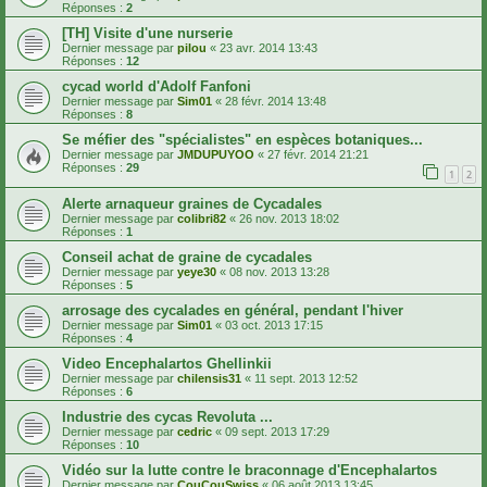
Réponses :
2
[TH] Visite d'une nurserie
Dernier message par
pilou
«
23 avr. 2014 13:43
Réponses :
12
cycad world d'Adolf Fanfoni
Dernier message par
Sim01
«
28 févr. 2014 13:48
Réponses :
8
Se méfier des "spécialistes" en espèces botaniques...
Dernier message par
JMDUPUYOO
«
27 févr. 2014 21:21
Réponses :
29
1
2
Alerte arnaqueur graines de Cycadales
Dernier message par
colibri82
«
26 nov. 2013 18:02
Réponses :
1
Conseil achat de graine de cycadales
Dernier message par
yeye30
«
08 nov. 2013 13:28
Réponses :
5
arrosage des cycalades en général, pendant l'hiver
Dernier message par
Sim01
«
03 oct. 2013 17:15
Réponses :
4
Video Encephalartos Ghellinkii
Dernier message par
chilensis31
«
11 sept. 2013 12:52
Réponses :
6
Industrie des cycas Revoluta ...
Dernier message par
cedric
«
09 sept. 2013 17:29
Réponses :
10
Vidéo sur la lutte contre le braconnage d'Encephalartos
Dernier message par
CouCouSwiss
«
06 août 2013 13:45