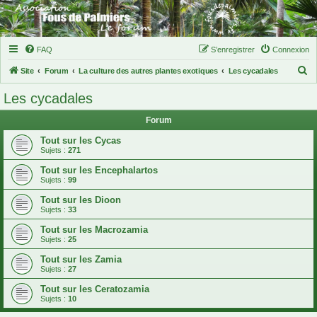
FAQ
S’enregistrer
Connexion
R
Site
Forum
La culture des autres plantes exotiques
Les cycadales
e
Les cycadales
c
Forum
h
e
Tout sur les Cycas
Sujets :
271
r
Tout sur les Encephalartos
c
Sujets :
99
h
Tout sur les Dioon
e
Sujets :
33
r
Tout sur les Macrozamia
Sujets :
25
Tout sur les Zamia
Sujets :
27
Tout sur les Ceratozamia
Sujets :
10