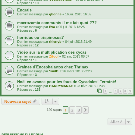
Réponses :
10
Engrais
Dernier message par
gbonne
«
16 juil. 2013 16:59
macrozamia communis il me fait quoi ???
Dernier message par
Eva
«
05 juil. 2013 18:25
Réponses :
6
horridus ou trispinosus?
Dernier message par
thierryb
«
04 juin 2013 21:49
Réponses :
12
Vidéo sur la multiplication des cycas
Dernier message par
Zifool
«
02 avr. 2013 08:57
Réponses :
1
Graines d'Encephalartos chez Thrinax
Dernier message par
Sim01
«
26 mars 2013 22:23
Réponses :
3
Noël en avance pour les fous de Cycadales! Terminé!
Dernier message par
HARRYMANAE
«
28 févr. 2013 21:38
Réponses :
133
1
6
7
8
9
…
Nouveau sujet
1
2
3
Suivante
120 sujets
Aller à
PERMISSIONS DU FORUM