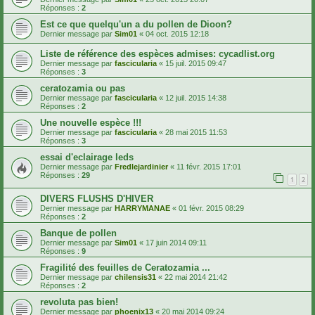
Réponses :
2
Est ce que quelqu'un a du pollen de Dioon?
Dernier message par
Sim01
«
04 oct. 2015 12:18
Liste de référence des espèces admises: cycadlist.org
Dernier message par
fascicularia
«
15 juil. 2015 09:47
Réponses :
3
ceratozamia ou pas
Dernier message par
fascicularia
«
12 juil. 2015 14:38
Réponses :
2
Une nouvelle espèce !!!
Dernier message par
fascicularia
«
28 mai 2015 11:53
Réponses :
3
essai d'eclairage leds
Dernier message par
Fredlejardinier
«
11 févr. 2015 17:01
Réponses :
29
1
2
DIVERS FLUSHS D'HIVER
Dernier message par
HARRYMANAE
«
01 févr. 2015 08:29
Réponses :
2
Banque de pollen
Dernier message par
Sim01
«
17 juin 2014 09:11
Réponses :
9
Fragilité des feuilles de Ceratozamia ...
Dernier message par
chilensis31
«
22 mai 2014 21:42
Réponses :
2
revoluta pas bien!
Dernier message par
phoenix13
«
20 mai 2014 09:24