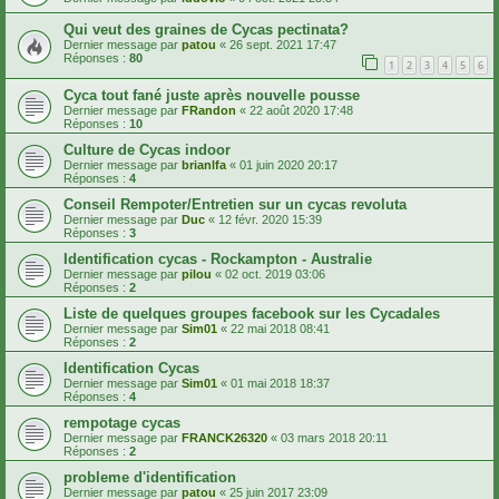
Qui veut des graines de Cycas pectinata?
Dernier message par
patou
«
26 sept. 2021 17:47
Réponses :
80
1
2
3
4
5
6
Cyca tout fané juste après nouvelle pousse
Dernier message par
FRandon
«
22 août 2020 17:48
Réponses :
10
Culture de Cycas indoor
Dernier message par
brianlfa
«
01 juin 2020 20:17
Réponses :
4
Conseil Rempoter/Entretien sur un cycas revoluta
Dernier message par
Duc
«
12 févr. 2020 15:39
Réponses :
3
Identification cycas - Rockampton - Australie
Dernier message par
pilou
«
02 oct. 2019 03:06
Réponses :
2
Liste de quelques groupes facebook sur les Cycadales
Dernier message par
Sim01
«
22 mai 2018 08:41
Réponses :
2
Identification Cycas
Dernier message par
Sim01
«
01 mai 2018 18:37
Réponses :
4
rempotage cycas
Dernier message par
FRANCK26320
«
03 mars 2018 20:11
Réponses :
2
probleme d'identification
Dernier message par
patou
«
25 juin 2017 23:09