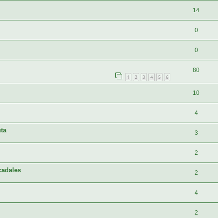
14
0
0
80
1
2
3
4
5
6
10
4
uta
3
2
cadales
2
4
2