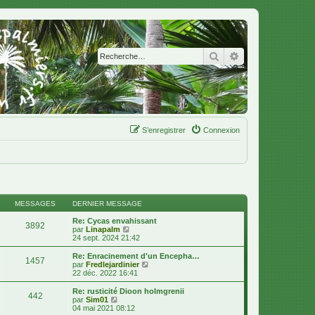
Rechercher
Recherche avanc
S’enregistrer
Connexion
MESSAGES
DERNIER MESSAGE
Re: Cycas envahissant
3892
V
par
Linapalm
o
24 sept. 2024 21:42
i
r
Re: Enracinement d'un Encepha…
1457
l
V
par
Fredlejardinier
e
o
22 déc. 2022 16:41
d
i
e
r
Re: rusticité Dioon holmgrenii
442
r
l
V
par
Sim01
n
e
o
04 mai 2021 08:12
i
d