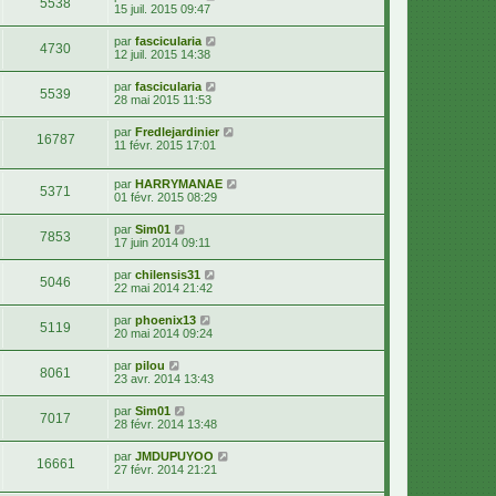
5538
15 juil. 2015 09:47
par
fascicularia
4730
12 juil. 2015 14:38
par
fascicularia
5539
28 mai 2015 11:53
par
Fredlejardinier
16787
11 févr. 2015 17:01
par
HARRYMANAE
5371
01 févr. 2015 08:29
par
Sim01
7853
17 juin 2014 09:11
par
chilensis31
5046
22 mai 2014 21:42
par
phoenix13
5119
20 mai 2014 09:24
par
pilou
8061
23 avr. 2014 13:43
par
Sim01
7017
28 févr. 2014 13:48
par
JMDUPUYOO
16661
27 févr. 2014 21:21