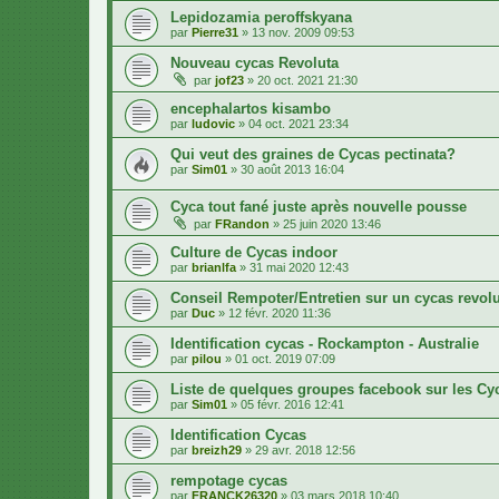
Lepidozamia peroffskyana
par
Pierre31
»
13 nov. 2009 09:53
Nouveau cycas Revoluta
par
jof23
»
20 oct. 2021 21:30
encephalartos kisambo
par
ludovic
»
04 oct. 2021 23:34
Qui veut des graines de Cycas pectinata?
par
Sim01
»
30 août 2013 16:04
Cyca tout fané juste après nouvelle pousse
par
FRandon
»
25 juin 2020 13:46
Culture de Cycas indoor
par
brianlfa
»
31 mai 2020 12:43
Conseil Rempoter/Entretien sur un cycas revol
par
Duc
»
12 févr. 2020 11:36
Identification cycas - Rockampton - Australie
par
pilou
»
01 oct. 2019 07:09
Liste de quelques groupes facebook sur les Cy
par
Sim01
»
05 févr. 2016 12:41
Identification Cycas
par
breizh29
»
29 avr. 2018 12:56
rempotage cycas
par
FRANCK26320
»
03 mars 2018 10:40