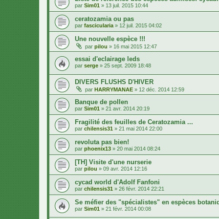
par
Sim01
»
13 juil. 2015 10:44
ceratozamia ou pas
par
fascicularia
»
12 juil. 2015 04:02
Une nouvelle espèce !!!
par
pilou
»
16 mai 2015 12:47
essai d'eclairage leds
par
serge
»
25 sept. 2009 18:48
DIVERS FLUSHS D'HIVER
par
HARRYMANAE
»
12 déc. 2014 12:59
Banque de pollen
par
Sim01
»
21 avr. 2014 20:19
Fragilité des feuilles de Ceratozamia ...
par
chilensis31
»
21 mai 2014 22:00
revoluta pas bien!
par
phoenix13
»
20 mai 2014 08:24
[TH] Visite d'une nurserie
par
pilou
»
09 avr. 2014 12:16
cycad world d'Adolf Fanfoni
par
chilensis31
»
26 févr. 2014 22:21
Se méfier des "spécialistes" en espèces botaniq
par
Sim01
»
21 févr. 2014 00:08