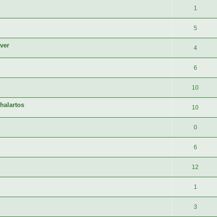
1
5
iver
4
6
10
halartos
10
0
6
12
1
3