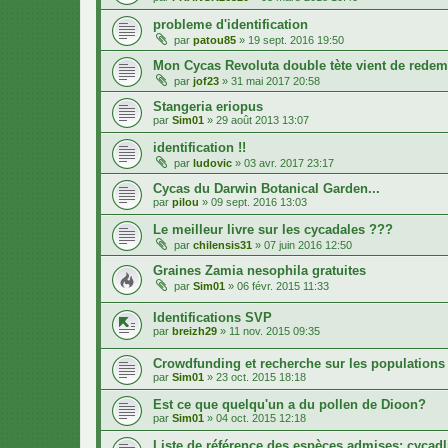
probleme d'identification
par
patou85
»
19 sept. 2016 19:50
Mon Cycas Revoluta double tète vient de rede
par
jof23
»
31 mai 2017 20:58
Stangeria eriopus
par
Sim01
»
29 août 2013 13:07
identification !!
par
ludovic
»
03 avr. 2017 23:17
Cycas du Darwin Botanical Garden...
par
pilou
»
09 sept. 2016 13:03
Le meilleur livre sur les cycadales ???
par
chilensis31
»
07 juin 2016 12:50
Graines Zamia nesophila gratuites
par
Sim01
»
06 févr. 2015 11:33
Identifications SVP
par
breizh29
»
11 nov. 2015 09:35
Crowdfunding et recherche sur les populations 
par
Sim01
»
23 oct. 2015 18:18
Est ce que quelqu'un a du pollen de Dioon?
par
Sim01
»
04 oct. 2015 12:18
Liste de référence des espèces admises: cycadl