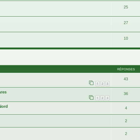
25
27
10
cher
cherche avancée
RÉPONSES
43
1
2
3
ares
36
1
2
3
Nord
4
2
2