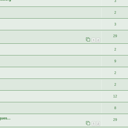
3
2
3
29
1
2
2
9
2
2
12
8
ues...
29
1
2