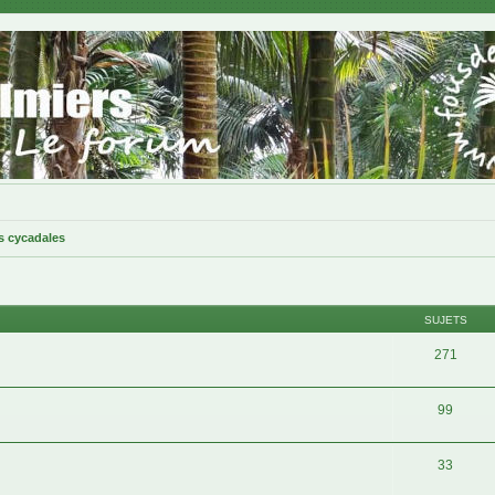
s cycadales
SUJETS
271
99
33