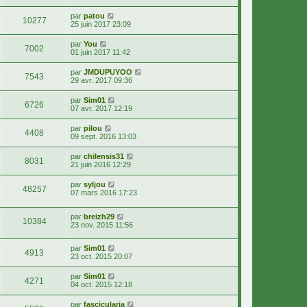
par
patou
10277
25 juin 2017 23:09
par
You
7002
01 juin 2017 11:42
par
JMDUPUYOO
7543
29 avr. 2017 09:36
par
Sim01
6726
07 avr. 2017 12:19
par
pilou
4408
09 sept. 2016 13:03
par
chilensis31
8031
21 juin 2016 12:29
par
syljou
48257
07 mars 2016 17:23
par
breizh29
10384
23 nov. 2015 11:56
par
Sim01
4913
23 oct. 2015 20:07
par
Sim01
4271
04 oct. 2015 12:18
par
fascicularia