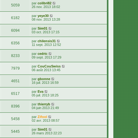
par
colibri82
5059
26 nov. 2013 18:02
par
yeye30
6182
08 nov. 2013 13:28
par
Sim01
6094
03 oct. 2013 17:15
par
chilensis31
6356
11 sept. 2013 12:52
par
cedric
8233
09 sept. 2013 17:29
par
CouCouSwiss
7979
06 août 2013 13:45
par
gbonne
4651
16 juil. 2013 16:59
par
Eva
6517
05 juil. 2013 18:25
par
thierryb
8396
04 juin 2013 21:49
par
Zifool
5458
02 avr. 2013 08:57
par
Sim01
5445
26 mars 2013 22:23