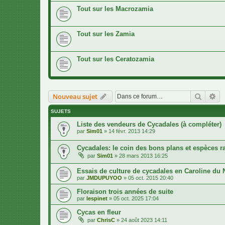
Tout sur les Macrozamia
Tout sur les Zamia
Tout sur les Ceratozamia
Recher
Re
Nouveau sujet
SUJETS
Liste des vendeurs de Cycadales (à compléter)
par
Sim01
»
14 févr. 2013 14:29
Cycadales: le coin des bons plans et espèces r
par
Sim01
»
28 mars 2013 16:25
Essais de culture de cycadales en Caroline du 
par
JMDUPUYOO
»
05 oct. 2015 20:40
Floraison trois années de suite
par
lespinet
»
05 oct. 2025 17:04
Cycas en fleur
par
ChrisC
»
24 août 2023 14:11