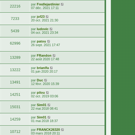
par
Fredlejardinier
22216
07 déc. 2021 17:11
par
jof23
7233
20 oct. 2021 21:30
par
ludovic
5439
04 oct. 2021 23:34
par
patou
62996
26 sept. 2021 17:47
par
FRandon
13289
22 août 2020 17:48
par
brianlfa
13222
01 juin 2020 20:17
par
Duc
13491
12 févr. 2020 15:39
par
pilou
14251
02 oct. 2019 03:06
par
Sim01
15031
22 mai 2018 08:41
par
Sim01
14259
01 mai 2018 18:37
par
FRANCK26320
10712
03 mars 2018 20:11