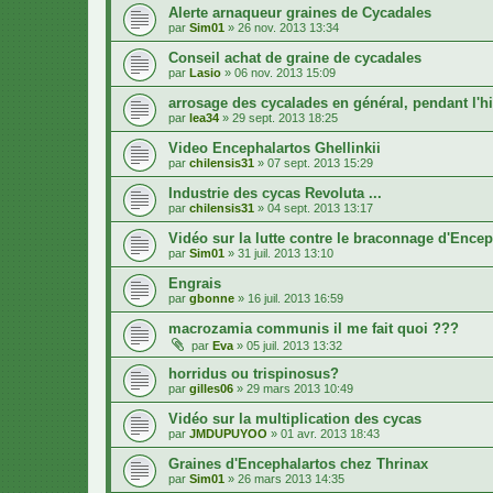
Alerte arnaqueur graines de Cycadales
par
Sim01
»
26 nov. 2013 13:34
Conseil achat de graine de cycadales
par
Lasio
»
06 nov. 2013 15:09
arrosage des cycalades en général, pendant l'h
par
lea34
»
29 sept. 2013 18:25
Video Encephalartos Ghellinkii
par
chilensis31
»
07 sept. 2013 15:29
Industrie des cycas Revoluta ...
par
chilensis31
»
04 sept. 2013 13:17
Vidéo sur la lutte contre le braconnage d'Encep
par
Sim01
»
31 juil. 2013 13:10
Engrais
par
gbonne
»
16 juil. 2013 16:59
macrozamia communis il me fait quoi ???
par
Eva
»
05 juil. 2013 13:32
horridus ou trispinosus?
par
gilles06
»
29 mars 2013 10:49
Vidéo sur la multiplication des cycas
par
JMDUPUYOO
»
01 avr. 2013 18:43
Graines d'Encephalartos chez Thrinax
par
Sim01
»
26 mars 2013 14:35