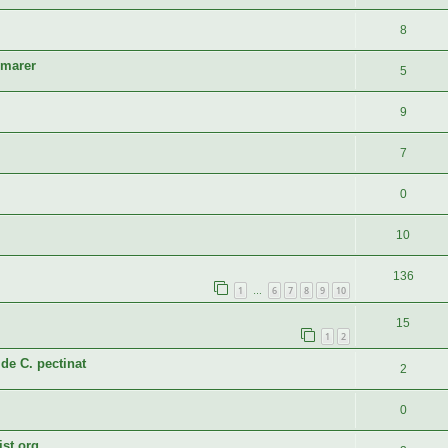
8
mmarer
5
9
7
0
10
136
1
6
7
8
9
10
…
15
1
2
de C. pectinat
2
0
ist.org