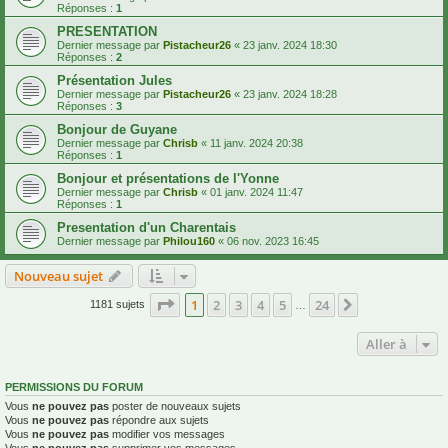
Réponses :
1
PRESENTATION
Dernier message par
Pistacheur26
«
23 janv. 2024 18:30
Réponses :
2
Présentation Jules
Dernier message par
Pistacheur26
«
23 janv. 2024 18:28
Réponses :
3
Bonjour de Guyane
Dernier message par
Chrisb
«
11 janv. 2024 20:38
Réponses :
1
Bonjour et présentations de l'Yonne
Dernier message par
Chrisb
«
01 janv. 2024 11:47
Réponses :
1
Presentation d'un Charentais
Dernier message par
Philou160
«
06 nov. 2023 16:45
Nouveau sujet
Page
1
sur
24
1
2
3
4
5
24
Suivante
1181 sujets
…
Aller à
PERMISSIONS DU FORUM
Vous
ne pouvez pas
poster de nouveaux sujets
Vous
ne pouvez pas
répondre aux sujets
Vous
ne pouvez pas
modifier vos messages