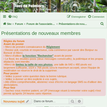
FAQ
S’enregistrer
Connexion
R
Site
Forum
Forum de l'association des fous de palmiers
Présentations de nouveaux membres
e
Présentations de nouveaux membres
c
h
Règles du forum
Avant de poster
e
› Merci de prendre connaissance du
Réglement
› Restez poli, courtois et respectueux, cela commence par savoir dire Bonjour ou
r
Bonsoir et Merci.
› Merci d'utiliser
la fonction "Rechercher"
avant de poster
c
› Le flood, les doubles-posts (deux messages consécutifs), la polémique et les propos
déplacés sont interdits
h
>Merci de
limitez la taille de vos photos
, une taille de 640 x 480 pixels est
largement suffisante, 1024 x 768 pixels sera le maximum accepté, sinon l’équipe de
e
modération se réserve le droit de la supprimer.
Pour poster
r
› Veillez à poser votre question dans la bonne rubrique.
› Veillez à donner un titre explicite à vos sujets.
› Afin d'être compréhensible, abstenez vous d'écrire en langage SMS ou d'utiliser des
abréviations.
Pour finir
› Sachez vous montrer patient, un UP (message visant à remonter votre sujet) n'est
permis qu'après 24 heures sans réponse.
Rechercher
Recherche avanc
Nouveau sujet