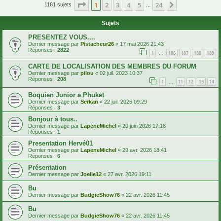
Page
1
sur
24
1
2
3
4
5
24
Suivante
1181 sujets
…
Sujets
PRESENTEZ VOUS....
Dernier message par
Pistacheur26
«
17 mai 2026 21:43
Réponses :
2822
1
186
187
188
189
…
CARTE DE LOCALISATION DES MEMBRES DU FORUM
Dernier message par
pilou
«
02 juil. 2023 10:37
Réponses :
208
1
11
12
13
14
…
Boquien Junior a Phuket
Dernier message par
Serkan
«
22 juil. 2026 09:29
Réponses :
3
Bonjour à tous..
Dernier message par
LapeneMichel
«
20 juin 2026 17:18
Réponses :
1
Presentation Hervé01
Dernier message par
LapeneMichel
«
29 avr. 2026 18:41
Réponses :
6
Présentation
Dernier message par
Joelle12
«
27 avr. 2026 19:11
Bu
Dernier message par
BudgieShow76
«
22 avr. 2026 11:45
Bu
Dernier message par
BudgieShow76
«
22 avr. 2026 11:45