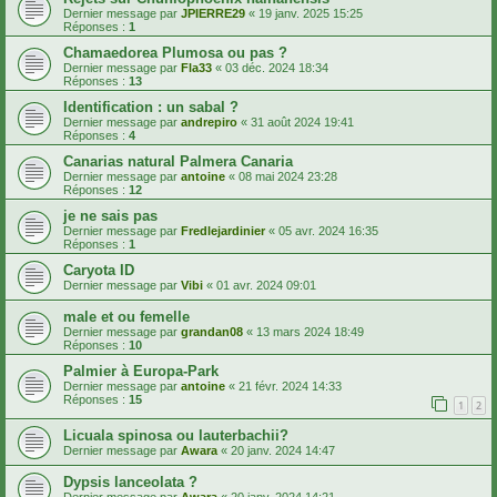
Dernier message par
JPIERRE29
«
19 janv. 2025 15:25
Réponses :
1
Chamaedorea Plumosa ou pas ?
Dernier message par
Fla33
«
03 déc. 2024 18:34
Réponses :
13
Identification : un sabal ?
Dernier message par
andrepiro
«
31 août 2024 19:41
Réponses :
4
Canarias natural Palmera Canaria
Dernier message par
antoine
«
08 mai 2024 23:28
Réponses :
12
je ne sais pas
Dernier message par
Fredlejardinier
«
05 avr. 2024 16:35
Réponses :
1
Caryota ID
Dernier message par
Vibi
«
01 avr. 2024 09:01
male et ou femelle
Dernier message par
grandan08
«
13 mars 2024 18:49
Réponses :
10
Palmier à Europa-Park
Dernier message par
antoine
«
21 févr. 2024 14:33
Réponses :
15
1
2
Licuala spinosa ou lauterbachii?
Dernier message par
Awara
«
20 janv. 2024 14:47
Dypsis lanceolata ?