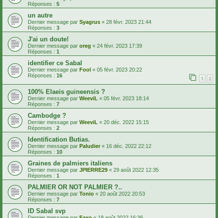
Réponses :
5
un autre
Dernier message par
Syagrus
«
28 févr. 2023 21:44
Réponses :
3
J'ai un doute!
Dernier message par
oreg
«
24 févr. 2023 17:39
Réponses :
1
identifier ce Sabal
Dernier message par
Fool
«
05 févr. 2023 20:22
Réponses :
16
1
2
100% Elaeis guineensis ?
Dernier message par
WeeviL
«
05 févr. 2023 18:14
Réponses :
7
Cambodge ?
Dernier message par
WeeviL
«
20 déc. 2022 15:15
Réponses :
2
Identification Butias.
Dernier message par
Paludier
«
16 déc. 2022 22:12
Réponses :
10
Graines de palmiers italiens
Dernier message par
JPIERRE29
«
29 août 2022 12:35
Réponses :
1
PALMIER OR NOT PALMIER ?..
Dernier message par
Tonio
«
20 août 2022 20:53
Réponses :
7
ID Sabal svp
Dernier message par
Faxo
«
18 août 2022 16:36