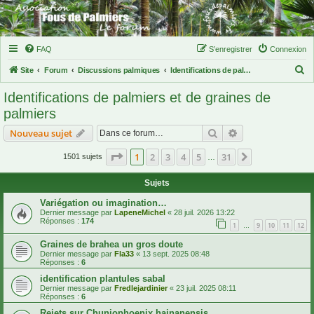
FAQ
S’enregistrer
Connexion
R
Site
Forum
Discussions palmiques
Identifications de palmiers et de graines de palmiers
e
Identifications de palmiers et de graines de
c
palmiers
h
Rechercher
Recherche avanc
Nouveau sujet
e
r
Page
1
sur
31
1
2
3
4
5
31
Suivante
1501 sujets
…
c
Sujets
h
Variégation ou imagination…
e
Dernier message par
LapeneMichel
«
28 juil. 2026 13:22
Réponses :
174
r
1
9
10
11
12
…
Graines de brahea un gros doute
Dernier message par
Fla33
«
13 sept. 2025 08:48
Réponses :
6
identification plantules sabal
Dernier message par
Fredlejardinier
«
23 juil. 2025 08:11
Réponses :
6
Rejets sur Chuniophoenix hainanensis