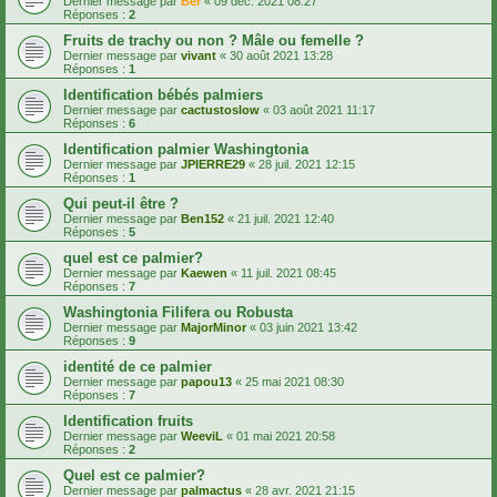
Dernier message par
Ber
«
09 déc. 2021 08:27
Réponses :
2
Fruits de trachy ou non ? Mâle ou femelle ?
Dernier message par
vivant
«
30 août 2021 13:28
Réponses :
1
Identification bébés palmiers
Dernier message par
cactustoslow
«
03 août 2021 11:17
Réponses :
6
Identification palmier Washingtonia
Dernier message par
JPIERRE29
«
28 juil. 2021 12:15
Réponses :
1
Qui peut-il être ?
Dernier message par
Ben152
«
21 juil. 2021 12:40
Réponses :
5
quel est ce palmier?
Dernier message par
Kaewen
«
11 juil. 2021 08:45
Réponses :
7
Washingtonia Filifera ou Robusta
Dernier message par
MajorMinor
«
03 juin 2021 13:42
Réponses :
9
identité de ce palmier
Dernier message par
papou13
«
25 mai 2021 08:30
Réponses :
7
Identification fruits
Dernier message par
WeeviL
«
01 mai 2021 20:58
Réponses :
2
Quel est ce palmier?
Dernier message par
palmactus
«
28 avr. 2021 21:15