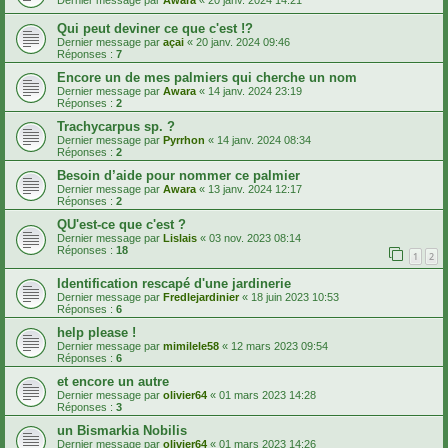
Dernier message par
Awara
«
20 janv. 2024 14:21
Qui peut deviner ce que c'est !?
Dernier message par
açai
«
20 janv. 2024 09:46
Réponses :
7
Encore un de mes palmiers qui cherche un nom
Dernier message par
Awara
«
14 janv. 2024 23:19
Réponses :
2
Trachycarpus sp. ?
Dernier message par
Pyrrhon
«
14 janv. 2024 08:34
Réponses :
2
Besoin d’aide pour nommer ce palmier
Dernier message par
Awara
«
13 janv. 2024 12:17
Réponses :
2
QU'est-ce que c'est ?
Dernier message par
Lislais
«
03 nov. 2023 08:14
Réponses :
18
1
2
Identification rescapé d'une jardinerie
Dernier message par
Fredlejardinier
«
18 juin 2023 10:53
Réponses :
6
help please !
Dernier message par
mimilele58
«
12 mars 2023 09:54
Réponses :
6
et encore un autre
Dernier message par
olivier64
«
01 mars 2023 14:28
Réponses :
3
un Bismarkia Nobilis
Dernier message par
olivier64
«
01 mars 2023 14:26