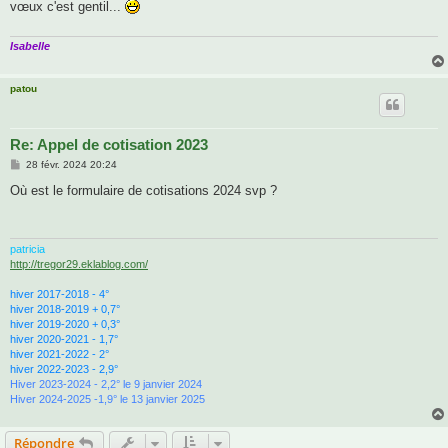
vœux c'est gentil...
a
g
e
Isabelle
patou
Re: Appel de cotisation 2023
M
28 févr. 2024 20:24
e
s
Où est le formulaire de cotisations 2024 svp ?
s
a
g
e
patricia
http://tregor29.eklablog.com/
hiver 2017-2018 - 4°
hiver 2018-2019 + 0,7°
hiver 2019-2020 + 0,3°
hiver 2020-2021 - 1,7°
hiver 2021-2022 - 2°
hiver 2022-2023 - 2,9°
Hiver 2023-2024 - 2,2° le 9 janvier
2024
Hiver 2024-2025 -1,9° le 13 janvier 2025
Répondre