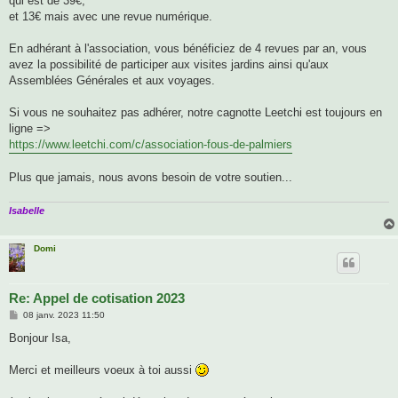
qui est de 39€,
et 13€ mais avec une revue numérique.
En adhérant à l'association, vous bénéficiez de 4 revues par an, vous
avez la possibilité de participer aux visites jardins ainsi qu'aux
Assemblées Générales et aux voyages.
Si vous ne souhaitez pas adhérer, notre cagnotte Leetchi est toujours en
ligne =>
https://www.leetchi.com/c/association-fous-de-palmiers
Plus que jamais, nous avons besoin de votre soutien...
Isabelle
Domi
Re: Appel de cotisation 2023
M
08 janv. 2023 11:50
e
s
Bonjour Isa,
s
a
g
Merci et meilleurs voeux à toi aussi
e