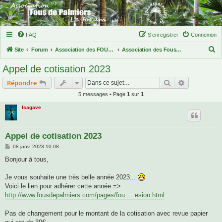
FAQ
S’enregistrer
Connexion
R
Site
Forum
Association des FOUS DE PALMIERS
Association des Fous de Palmiers
e
Appel de cotisation 2023
c
Rechercher
Recherche 
Répondre
h
5 messages • Page
1
sur
1
e
Isagave
r
c
h
Appel de cotisation 2023
e
M
08 janv. 2023 10:08
e
r
s
Bonjour à tous,
s
a
g
Je vous souhaite une très belle année 2023...
e
Voici le lien pour adhérer cette année =>
http://www.fousdepalmiers.com/pages/fou ... esion.html
Pas de changement pour le montant de la cotisation avec revue papier