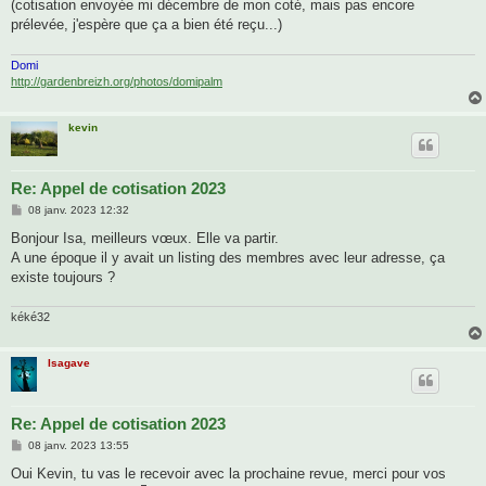
(cotisation envoyée mi décembre de mon coté, mais pas encore
prélevée, j'espère que ça a bien été reçu...)
Domi
http://gardenbreizh.org/photos/domipalm
kevin
Re: Appel de cotisation 2023
M
08 janv. 2023 12:32
e
s
Bonjour Isa, meilleurs vœux. Elle va partir.
s
A une époque il y avait un listing des membres avec leur adresse, ça
a
g
existe toujours ?
e
kéké32
Isagave
Re: Appel de cotisation 2023
M
08 janv. 2023 13:55
e
s
Oui Kevin, tu vas le recevoir avec la prochaine revue, merci pour vos
s