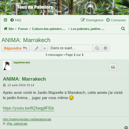
FAQ
S’enregistrer
Connexion
R
Site
Forum
Culture des palmiers en climat tropical
Les palmiers, jardins et parcs nationaux sous les climats tropicaux
e
ANIMA: Marrakech
c
Rechercher
Recherche 
Répondre
h
3 messages • Page
1
sur
1
e
lapalmeraie
r
c
h
ANIMA: Marrakech
e
M
12 août 2024 15:14
e
r
s
Après avoir visité le Jardin Majorelle à Marrakech, cette année j'ai visité
s
le jardin Anima... jugez par vous même
a
g
e
https://youtu.be/8Q3wqg9F91k
http://palmvrienden.net/lapalmeraie
X:
@la_palmeraie