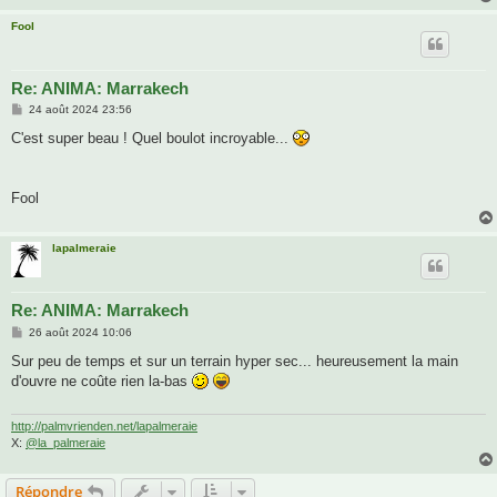
Fool
Re: ANIMA: Marrakech
M
24 août 2024 23:56
e
s
C'est super beau ! Quel boulot incroyable...
s
a
g
e
Fool
lapalmeraie
Re: ANIMA: Marrakech
M
26 août 2024 10:06
e
s
Sur peu de temps et sur un terrain hyper sec... heureusement la main
s
d'ouvre ne coûte rien la-bas
a
g
e
http://palmvrienden.net/lapalmeraie
X:
@la_palmeraie
Répondre