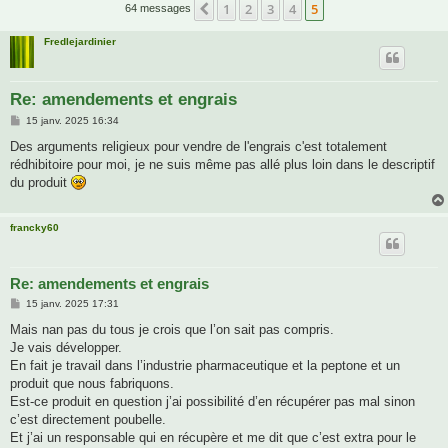
1
2
3
4
5
Précédente
64 messages
Fredlejardinier
Re: amendements et engrais
M
15 janv. 2025 16:34
e
s
Des arguments religieux pour vendre de l'engrais c'est totalement
s
rédhibitoire pour moi, je ne suis même pas allé plus loin dans le descriptif
a
g
du produit
e
francky60
Re: amendements et engrais
M
15 janv. 2025 17:31
e
s
Mais nan pas du tous je crois que l’on sait pas compris.
s
Je vais développer.
a
g
En fait je travail dans l’industrie pharmaceutique et la peptone et un
e
produit que nous fabriquons.
Est-ce produit en question j’ai possibilité d’en récupérer pas mal sinon
c’est directement poubelle.
Et j’ai un responsable qui en récupère et me dit que c’est extra pour le