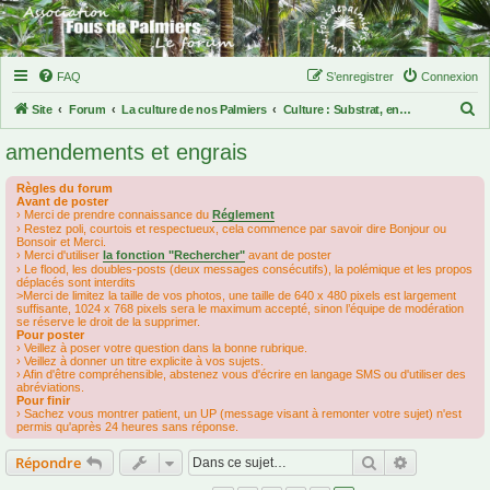
FAQ
S’enregistrer
Connexion
R
Site
Forum
La culture de nos Palmiers
Culture : Substrat, engrais, pots, paillage, arrosage, ...
e
amendements et engrais
c
h
Règles du forum
Avant de poster
e
› Merci de prendre connaissance du
Réglement
› Restez poli, courtois et respectueux, cela commence par savoir dire Bonjour ou
r
Bonsoir et Merci.
› Merci d'utiliser
la fonction "Rechercher"
avant de poster
c
› Le flood, les doubles-posts (deux messages consécutifs), la polémique et les propos
déplacés sont interdits
h
>Merci de limitez la taille de vos photos, une taille de 640 x 480 pixels est largement
suffisante, 1024 x 768 pixels sera le maximum accepté, sinon l’équipe de modération
e
se réserve le droit de la supprimer.
Pour poster
r
› Veillez à poser votre question dans la bonne rubrique.
› Veillez à donner un titre explicite à vos sujets.
› Afin d'être compréhensible, abstenez vous d'écrire en langage SMS ou d'utiliser des
abréviations.
Pour finir
› Sachez vous montrer patient, un UP (message visant à remonter votre sujet) n'est
permis qu'après 24 heures sans réponse.
Rechercher
Recherche 
Répondre