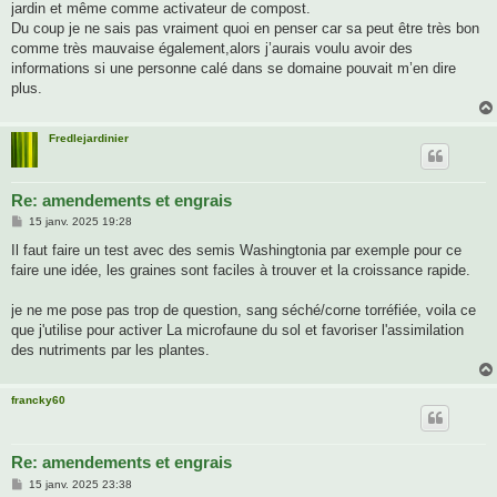
jardin et même comme activateur de compost.
Du coup je ne sais pas vraiment quoi en penser car sa peut être très bon
comme très mauvaise également,alors j’aurais voulu avoir des
informations si une personne calé dans se domaine pouvait m’en dire
plus.
Fredlejardinier
Re: amendements et engrais
M
15 janv. 2025 19:28
e
s
Il faut faire un test avec des semis Washingtonia par exemple pour ce
s
faire une idée, les graines sont faciles à trouver et la croissance rapide.
a
g
e
je ne me pose pas trop de question, sang séché/corne torréfiée, voila ce
que j'utilise pour activer La microfaune du sol et favoriser l'assimilation
des nutriments par les plantes.
francky60
Re: amendements et engrais
M
15 janv. 2025 23:38
e