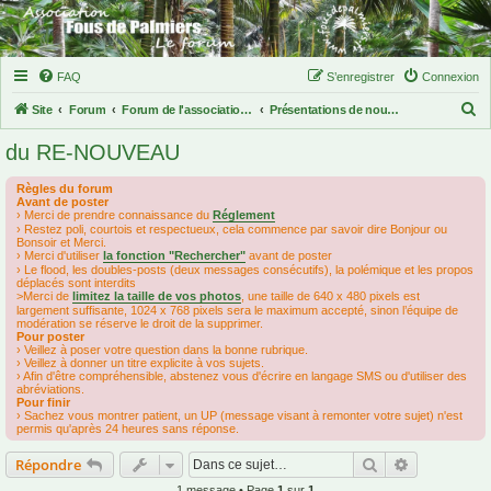
FAQ
S’enregistrer
Connexion
R
Site
Forum
Forum de l'association des fous de palmiers
Présentations de nouveaux membres
e
du RE-NOUVEAU
c
h
Règles du forum
Avant de poster
e
› Merci de prendre connaissance du
Réglement
› Restez poli, courtois et respectueux, cela commence par savoir dire Bonjour ou
r
Bonsoir et Merci.
› Merci d'utiliser
la fonction "Rechercher"
avant de poster
c
› Le flood, les doubles-posts (deux messages consécutifs), la polémique et les propos
déplacés sont interdits
h
>Merci de
limitez la taille de vos photos
, une taille de 640 x 480 pixels est
largement suffisante, 1024 x 768 pixels sera le maximum accepté, sinon l’équipe de
e
modération se réserve le droit de la supprimer.
Pour poster
r
› Veillez à poser votre question dans la bonne rubrique.
› Veillez à donner un titre explicite à vos sujets.
› Afin d'être compréhensible, abstenez vous d'écrire en langage SMS ou d'utiliser des
abréviations.
Pour finir
› Sachez vous montrer patient, un UP (message visant à remonter votre sujet) n'est
permis qu'après 24 heures sans réponse.
Rechercher
Recherche 
Répondre
1 message • Page
1
sur
1