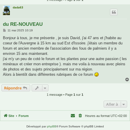
dada63
du RE-NOUVEAU
M
11 mai 2025 10:19
e
s
Bonjour à tous, je me présente , je suis David, j'ai 47 ans et j'habite au
s
coeur de l'Auvergne à 15 km au sud Est d'Issoire. j'étais un membre du
a
g
forum et ancien membre de l'association des fous de palmiers il y a
e
environ 15 ans maintenant.
j'ai m'y un peu de coté le forum et les plantes pour une autre passion ( les
minéraux et créer mon entreprise ). mais me voila à nouveau avec pleins
de photos et des sujets principalement sur ma région.
Alors à bientôt dans différentes rubriques de ce forum
Répondre
1 message • Page
1
sur
1
Aller à
Site
Forum
Heures au format
UTC+02:00
Développé par
phpBB
® Forum Software © phpBB Limited