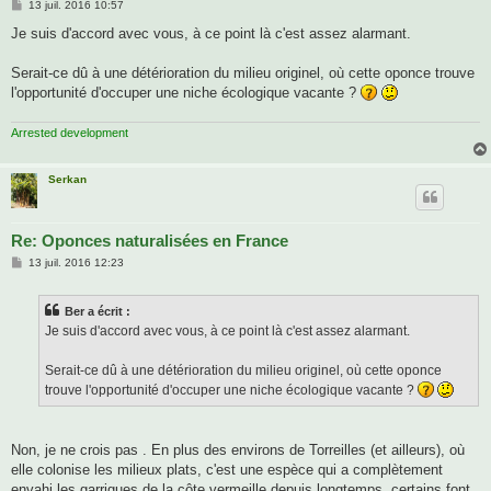
M
13 juil. 2016 10:57
e
s
Je suis d'accord avec vous, à ce point là c'est assez alarmant.
s
a
g
Serait-ce dû à une détérioration du milieu originel, où cette oponce trouve
e
l'opportunité d'occuper une niche écologique vacante ?
Arrested development
Serkan
Re: Oponces naturalisées en France
M
13 juil. 2016 12:23
e
s
s
Ber a écrit :
a
g
Je suis d'accord avec vous, à ce point là c'est assez alarmant.
e
Serait-ce dû à une détérioration du milieu originel, où cette oponce
trouve l'opportunité d'occuper une niche écologique vacante ?
Non, je ne crois pas . En plus des environs de Torreilles (et ailleurs), où
elle colonise les milieux plats, c'est une espèce qui a complètement
envahi les garrigues de la côte vermeille depuis longtemps, certains font