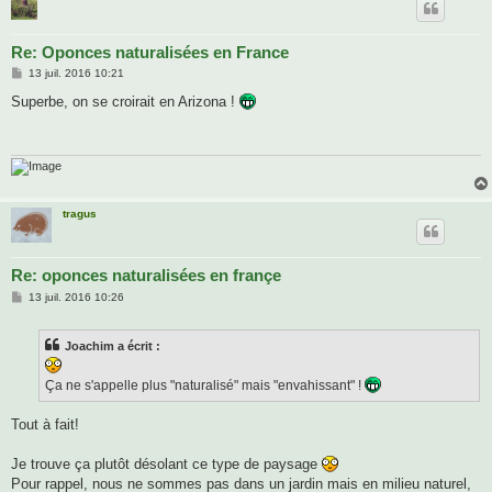
Re: Oponces naturalisées en France
M
13 juil. 2016 10:21
e
s
Superbe, on se croirait en Arizona !
s
a
g
e
tragus
Re: oponces naturalisées en françe
M
13 juil. 2016 10:26
e
s
s
Joachim a écrit :
a
g
e
Ça ne s'appelle plus "naturalisé" mais "envahissant" !
Tout à fait!
Je trouve ça plutôt désolant ce type de paysage
Pour rappel, nous ne sommes pas dans un jardin mais en milieu naturel,