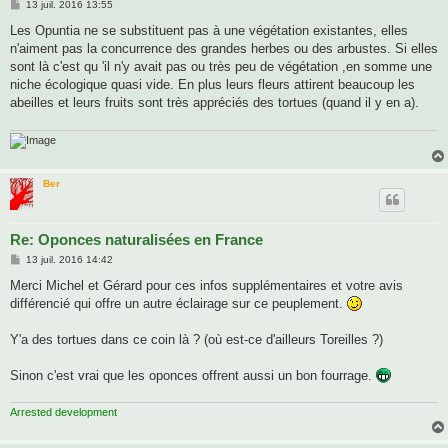
M
13 juil. 2016 13:55
e
s
Les Opuntia ne se substituent pas à une végétation existantes, elles
s
n'aiment pas la concurrence des grandes herbes ou des arbustes. Si elles
a
g
sont là c'est qu 'il n'y avait pas ou très peu de végétation ,en somme une
e
niche écologique quasi vide. En plus leurs fleurs attirent beaucoup les
abeilles et leurs fruits sont très appréciés des tortues (quand il y en a).
Ber
Re: Oponces naturalisées en France
M
13 juil. 2016 14:42
e
s
Merci Michel et Gérard pour ces infos supplémentaires et votre avis
s
différencié qui offre un autre éclairage sur ce peuplement.
a
g
e
Y'a des tortues dans ce coin là ? (où est-ce d'ailleurs Toreilles ?)
Sinon c'est vrai que les oponces offrent aussi un bon fourrage.
Arrested development