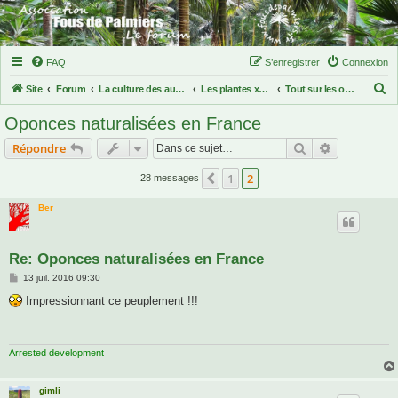
FAQ
S’enregistrer
Connexion
R
Site
Forum
La culture des autres plantes exotiques
Les plantes xérophytes
Tout sur les opuntia et cylindropuntia
e
Oponces naturalisées en France
c
Rechercher
Recherche 
Répondre
h
e
1
2
Précédente
28 messages
r
Ber
c
h
Re: Oponces naturalisées en France
e
M
13 juil. 2016 09:30
r
e
s
Impressionnant ce peuplement !!!
s
a
g
e
Arrested development
gimli