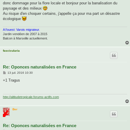
donc dommage pour la flore locale et bonjour pour la banalisation du
paysage et des milieux
Au risque d'en choquer certains, j'appelle ça pour ma part un désastre
écologique
A l'ouest: Varois migrateur.
Jardin vendéen de 2007 à 2015
Balcon à Marseille actuellement.
fascicularia
Re: Oponces naturalisées en France
M
13 juil. 2016 10:30
e
s
+1 Tragus
s
a
g
e
http://altitudetropicale.forums-actifs.com
Ber
Re: Oponces naturalisées en France