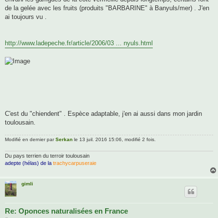
de la gelée avec les fruits (produits "BARBARINE" à Banyuls/mer) . J'en
ai toujours vu .
http://www.ladepeche.fr/article/2006/03 ... nyuls.html
C'est du "chiendent" . Espèce adaptable, j'en ai aussi dans mon jardin
toulousain.
Modifié en dernier par
Serkan
le 13 juil. 2016 15:06, modifié 2 fois.
Du pays terrien du terroir toulousain
adepte (hélas) de la
trachycarpuseraie
gimli
Re: Oponces naturalisées en France