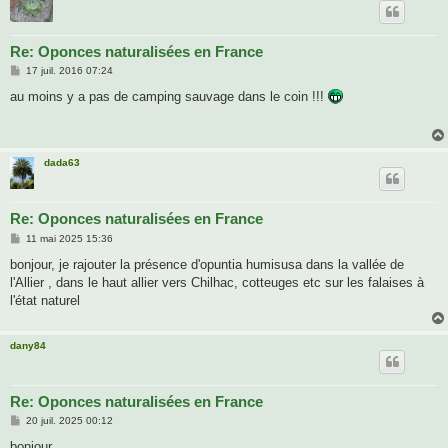
Re: Oponces naturalisées en France
M
17 juil. 2016 07:24
e
s
au moins y a pas de camping sauvage dans le coin !!!
s
a
g
e
dada63
Re: Oponces naturalisées en France
M
11 mai 2025 15:36
e
s
bonjour, je rajouter la présence d'opuntia humisusa dans la vallée de
s
l'Allier , dans le haut allier vers Chilhac, cotteuges etc sur les falaises à
a
g
l'état naturel
e
dany84
Re: Oponces naturalisées en France
M
20 juil. 2025 00:12
e
s
bonjour