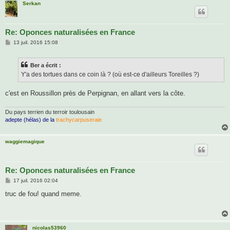
Serkan
Re: Oponces naturalisées en France
M
13 juil. 2016 15:08
e
s
s
Ber a écrit :
a
g
Y'a des tortues dans ce coin là ? (où est-ce d'ailleurs Toreilles ?)
e
c'est en Roussillon près de Perpignan, en allant vers la côte.
Du pays terrien du terroir toulousain
adepte (hélas) de la
trachycarpuseraie
waggiemagique
Re: Oponces naturalisées en France
M
17 juil. 2016 02:04
e
s
truc de fou! quand meme.
s
a
g
e
nicolas53960