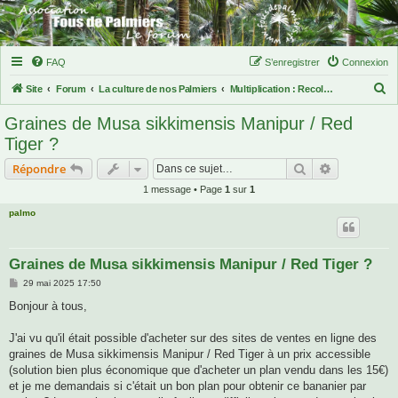
FAQ
S’enregistrer
Connexion
R
Site
Forum
La culture de nos Palmiers
Multiplication : Recoltes, stockage des graines, Semis, germination, plantules....
e
Graines de Musa sikkimensis Manipur / Red
c
Tiger ?
h
Rechercher
Recherche 
Répondre
e
1 message • Page
1
sur
1
r
palmo
c
h
e
Graines de Musa sikkimensis Manipur / Red Tiger ?
r
M
29 mai 2025 17:50
e
s
Bonjour à tous,
s
a
g
J'ai vu qu'il était possible d'acheter sur des sites de ventes en ligne des
e
graines de Musa sikkimensis Manipur / Red Tiger à un prix accessible
(solution bien plus économique que d'acheter un plan vendu dans les 15€)
et je me demandais si c'était un bon plan pour obtenir ce bananier par