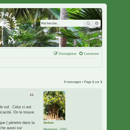
Rechercher
Recherche avanc
S’enregistrer
Connexion
9 messages • Page
1
sur
1
e sol . Celui ci est
icacité. On le trouve
ique ( pénetre dans la
Serkan
rche aussi sur
Messages :
7093