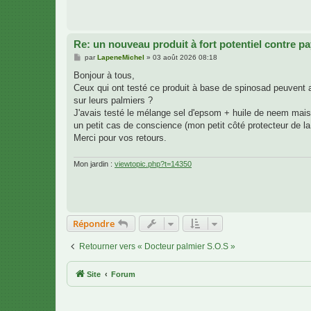
Re: un nouveau produit à fort potentiel contre p
M
par
LapeneMichel
»
03 août 2026 08:18
e
s
Bonjour à tous,
s
Ceux qui ont testé ce produit à base de spinosad peuvent att
a
g
sur leurs palmiers ?
e
J'avais testé le mélange sel d'epsom + huile de neem mais
un petit cas de conscience (mon petit côté protecteur de l
Merci pour vos retours.
Mon jardin :
viewtopic.php?t=14350
Répondre
Retourner vers « Docteur palmier S.O.S »
Site
Forum