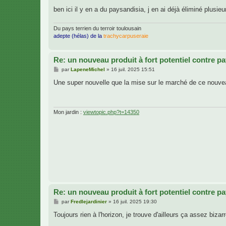
ben ici il y en a du paysandisia, j en ai déjà éliminé plusie
Du pays terrien du terroir toulousain
adepte (hélas) de la
trachycarpuseraie
Re: un nouveau produit à fort potentiel contre p
M
par
LapeneMichel
»
16 juil. 2025 15:51
e
s
Une super nouvelle que la mise sur le marché de ce nouveau
s
a
g
e
Mon jardin :
viewtopic.php?t=14350
Re: un nouveau produit à fort potentiel contre p
M
par
Fredlejardinier
»
16 juil. 2025 19:30
e
s
Toujours rien à l'horizon, je trouve d'ailleurs ça assez bi
s
a