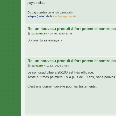
paysandisia.
Du pays terrien du terroir toulousain
adepte (hélas) de la
trachycarpuseraie
Re: un nouveau produit à fort potentiel contre p
M
par
MARC84
»
09 juil. 2025 23:38
e
s
Bonjour tu as essayé ?
s
a
g
e
Re: un nouveau produit à fort potentiel contre p
M
par
fabffa
»
10 juil. 2025 07:54
e
s
Le spinosad dilué a 20/100 est très efficace.
s
Testé sur mes palmiers il y a plus de 10 ans, sans pouvoir 
a
g
e
C'est une bonne nouvelle pour les traitements.