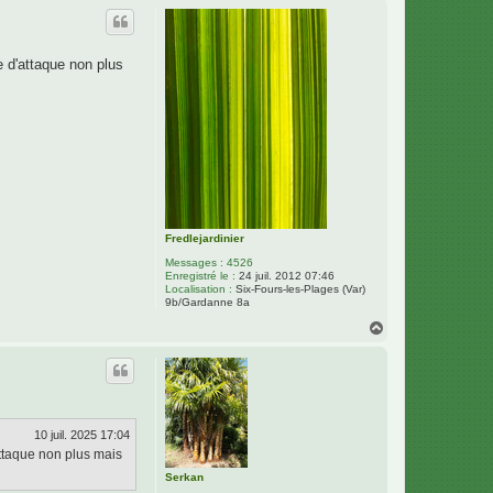
u
t
e d'attaque non plus
Fredlejardinier
Messages :
4526
Enregistré le :
24 juil. 2012 07:46
Localisation :
Six-Fours-les-Plages (Var)
9b/Gardanne 8a
H
a
u
t
10 juil. 2025 17:04
attaque non plus mais
Serkan