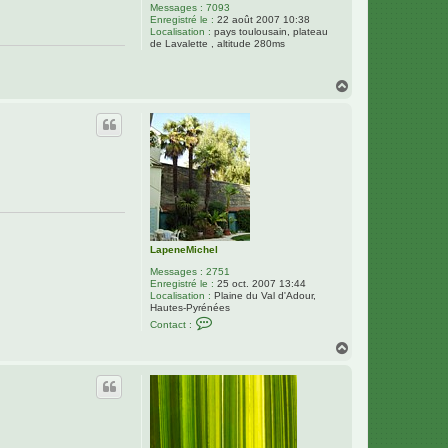
Messages :
7093
Enregistré le :
22 août 2007 10:38
Localisation :
pays toulousain, plateau
de Lavalette , altitude 280ms
H
a
u
t
LapeneMichel
Messages :
2751
Enregistré le :
25 oct. 2007 13:44
Localisation :
Plaine du Val d'Adour,
Hautes-Pyrénées
C
Contact :
o
n
H
t
a
a
u
c
t
t
e
r
L
a