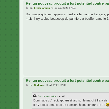
Re: un nouveau produit à fort potentiel contre p
M
par
Fredlejardinier
»
10 juil. 2025 17:04
e
s
Dommage qu'il soit apparu si tard sur le marché français, 
s
mais il n'y a plus beaucoup de palmiers à bouffer dans le 
a
g
e
Re: un nouveau produit à fort potentiel contre p
M
par
Serkan
»
11 juil. 2025 22:36
e
s
s
Fredlejardinier
a écrit :
↑
a
g
Dommage qu'il soit apparu si tard sur le marché français
e
il n'y a plus beaucoup de palmiers à bouffer dans le 13