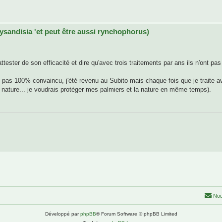
aysandisia 'et peut être aussi rynchophorus)
ester de son efficacité et dire qu'avec trois traitements par ans ils n'ont pas
 pas 100% convaincu, j'été revenu au Subito mais chaque fois que je traite 
a nature... je voudrais protéger mes palmiers et la nature en même temps).
Nou
Développé par
phpBB
® Forum Software © phpBB Limited