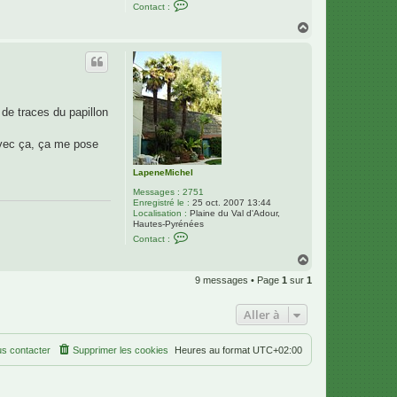
C
Contact :
o
n
H
t
a
a
u
c
t
t
e
r
L
a
 de traces du papillon
p
e
n
avec ça, ça me pose
e
M
i
LapeneMichel
c
Messages :
2751
h
Enregistré le :
25 oct. 2007 13:44
e
Localisation :
Plaine du Val d'Adour,
l
Hautes-Pyrénées
C
Contact :
o
n
H
t
a
a
9 messages • Page
1
sur
1
u
c
t
t
e
Aller à
r
L
a
s contacter
Supprimer les cookies
Heures au format
UTC+02:00
p
e
n
e
M