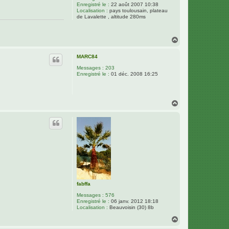
Enregistré le :
22 août 2007 10:38
Localisation :
pays toulousain, plateau
de Lavalette , altitude 280ms
H
a
u
MARC84
t
Messages :
203
Enregistré le :
01 déc. 2008 16:25
H
a
u
t
fabffa
Messages :
576
Enregistré le :
06 janv. 2012 18:18
Localisation :
Beauvoisin (30) 8b
H
a