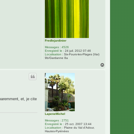
p
e
n
e
M
i
c
h
e
l
Fredlejardinier
Messages :
4526
Enregistré le :
24 juil. 2012 07:46
Localisation :
Six-Fours-les-Plages (Var)
9b/Gardanne 8a
H
a
u
t
pparemment, et, je cite
LapeneMichel
Messages :
2751
Enregistré le :
25 oct. 2007 13:44
Localisation :
Plaine du Val d'Adour,
Hautes-Pyrénées