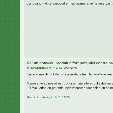
g
J'ai quand même saupoudré mes palmiers, je ne suis pas f
e
Re: un nouveau produit à fort potentiel contre p
M
par
LapeneMichel
»
17 juil. 2025 10:08
e
s
Cette année ils ont dû tous aller dans les Hautes-Pyrénées
s
a
g
Même si le spinosad est d'origine naturelle et utilisable en 
e
: "l’évaluation du potentiel perturbateur endocrinien du spi
Mon jardin :
viewtopic.php?t=14350