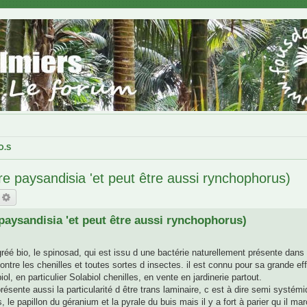
O.S
tre paysandisia 'et peut être aussi rynchophorus)
echercher
Recherche avancée
 paysandisia 'et peut être aussi rynchophorus)
éé bio, le spinosad, qui est issu d une bactérie naturellement présente dans l
re les chenilles et toutes sortes d insectes. il est connu pour sa grande eff
, en particulier Solabiol chenilles, en vente en jardinerie partout.
présente aussi la particularité d être trans laminaire, c est à dire semi systém
, le papillon du géranium et la pyrale du buis mais il y a fort à parier qu il ma