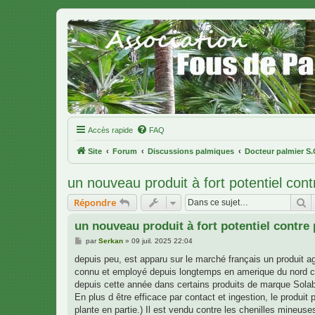
Accès rapide
FAQ
Site
Forum
Discussions palmiques
Docteur palmier S.
un nouveau produit à fort potentiel con
R
Répondre
un nouveau produit à fort potentiel contre
M
par
Serkan
»
09 juil. 2025 22:04
e
s
depuis peu, est apparu sur le marché français un produit agr
s
connu et employé depuis longtemps en amerique du nord cont
a
g
depuis cette année dans certains produits de marque Solabiol
e
En plus d être efficace par contact et ingestion, le produit 
plante en partie.) Il est vendu contre les chenilles mineuses