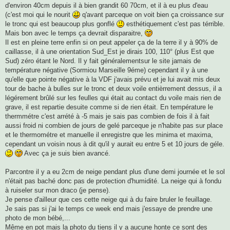
d'environ 40cm depuis il à bien grandit 60 70cm, et il à eu plus d'eau
(c'est moi qui le nourit
q'avant parceque on voit bien ça croissance sur
le tronc qui est beaucoup plus gonflé
esthétiquement c'est pas térrible.
Mais bon avec le temps ça devrait disparaitre,
Il est en pleine terre enfin si on peut appeler ça de la terre il y à 90% de
caillasse, il à une orientation Sud_Est je dirais 100, 110° (plus Est que
Sud) zéro étant le Nord. Il y fait généralementsur le site jamais de
température négative (Sormiou Marseille 9éme) cependant il y à une
qu'elle que pointe négative à la VDF j'avais prévu et je lui avait mis deux
tour de bache à bulles sur le tronc et deux voile entièrrement dessus, il a
légérement brûlé sur les feulles qui était au contact du voile mais rien de
grave, il est repartie desuite comme si de rien était. En température le
thermmétre c'est arrété à -5 mais je sais pas combien de fois il à fait
aussi froid ni combien de jours de gelé parceque je n'habite pas sur place
et le thermométre et manuelle il enregistre que les minima et maxima,
cependant un voisin nous à dit qu'il y aurait eu entre 5 et 10 jours de géle.
Avec ça je suis bien avancé.
Parcontre il y a eu 2cm de neige pendant plus d'une demi journée et le sol
n'était pas baché donc pas de protection d'humidité. La neige qui à fondu
à ruiseler sur mon draco (je pense).
Je pense d'ailleur que ces cette neige qui à du faire bruler le feuillage.
Je sais pas si j'ai le temps ce week end mais j'essaye de prendre une
photo de mon bébé,...
Même en pot mais la photo du tiens il y a aucune honte ce sont des