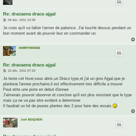
Re: dracaena draco ajgal
M
09 déc. 2011 22:56
e
s
Je crois qu'il va falloir t'armer de patience. J'ai louché dessus pendant un
s
bon moment avant de pouvoir leur en commander un.
a
g
e
HARRYMANAE
Re: dracaena draco ajgal
M
10 déc. 2011 07:20
e
s
Je teste cet hiver,sous abris,un Draco type,et j'ai un gros Ajgal,que je
s
planterai l'annee prochaine,il est effectivement tres difficile a trouver
a
g
Peut etrte une piste en debut d'annee
e
J'aimerais pouvoir observer et conclure qu'il est plus resistant que le type
mais ça ne va pas etre evident a determiner
Il faudrait un lot de jeunes plantes des 2 pour faire des essais
Joël BOQUIEN