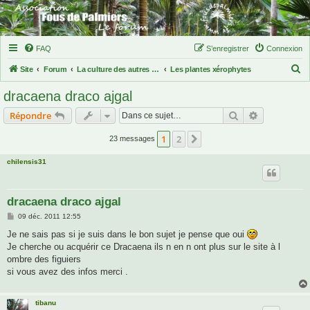
FAQ
S’enregistrer
Connexion
R
Site
Forum
La culture des autres plantes exotiques
Les plantes xérophytes
e
dracaena draco ajgal
c
Rechercher
Recherche 
Répondre
h
e
1
2
Suivante
23 messages
r
chilensis31
c
h
dracaena draco ajgal
e
M
09 déc. 2011 12:55
r
e
s
Je ne sais pas si je suis dans le bon sujet je pense que oui
s
Je cherche ou acquérir ce Dracaena ils n en n ont plus sur le site à l
a
g
ombre des figuiers
e
si vous avez des infos merci .
tibanu