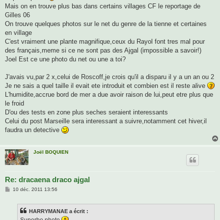
s
Mais on en trouve plus bas dans certains villages CF le reportage de
a
g
Gilles 06
e
On trouve quelques photos sur le net du genre de la tienne et certaines
en village
C'est vraiment une plante magnifique,ceux du Rayol font tres mal pour
des français,meme si ce ne sont pas des Ajgal (impossible a savoir!)
Joel Est ce une photo du net ou une a toi?
J'avais vu,par 2 x,celui de Roscoff,je crois qu'il a disparu il y a un an ou 2
Je ne sais a quel taille il evait ete introduit et combien est il reste alive
L'humidite,accrue bord de mer a due avoir raison de lui,peut etre plus que
le froid
D'ou des tests en zone plus seches seraient interessants
Celui du post Marseille sera interessant a suivre,notamment cet hiver,il
faudra un detective
Joël BOQUIEN
Re: dracaena draco ajgal
M
10 déc. 2011 13:56
e
s
s
HARRYMANAE a écrit :
a
g
Superbe photo