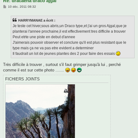
Re: dracaena draco ajgal
M
10 déc. 2011 08:32
e
s
s
HARRYMANAE a écrit :
a
g
Je teste cet hiver,sous abris,un Draco type,et j'ai un gros Ajgal,que je
e
planterai l'annee prochaine,il est effectivement tres difficile a trouver
Peut etrte une piste en debut d'annee
J'aimerais pouvoir observer et conclure qu'il est plus resistant que le
type mais ça ne va pas etre evident a determiner
Il faudrait un lot de jeunes plantes des 2 pour faire des essais
Très difficile à trouver , surtout s'il faut grimper jusqu'à lui , perché
comme il est sur cette photo .......
FICHIERS JOINTS