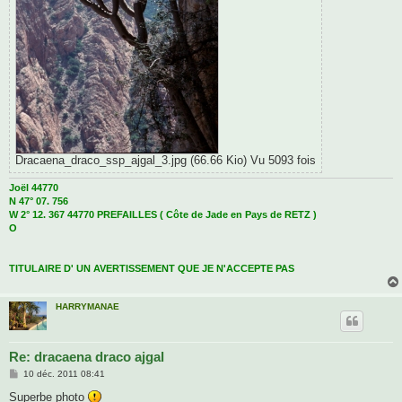
Dracaena_draco_ssp_ajgal_3.jpg (66.66 Kio) Vu 5093 fois
Joël 44770
N 47° 07. 756
W 2° 12. 367 44770 PREFAILLES ( Côte de Jade en Pays de RETZ )
O
TITULAIRE D' UN AVERTISSEMENT QUE JE N'ACCEPTE PAS
HARRYMANAE
Re: dracaena draco ajgal
M
10 déc. 2011 08:41
e
s
Superbe photo