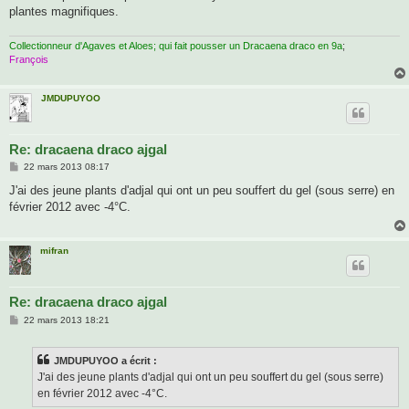
plantes magnifiques.
Collectionneur d'Agaves et Aloes; qui fait pousser un Dracaena draco en 9a
;
François
JMDUPUYOO
Re: dracaena draco ajgal
M
22 mars 2013 08:17
e
s
J'ai des jeune plants d'adjal qui ont un peu souffert du gel (sous serre) en
s
février 2012 avec -4°C.
a
g
e
mifran
Re: dracaena draco ajgal
M
22 mars 2013 18:21
e
s
s
JMDUPUYOO a écrit :
a
g
J'ai des jeune plants d'adjal qui ont un peu souffert du gel (sous serre)
e
en février 2012 avec -4°C.