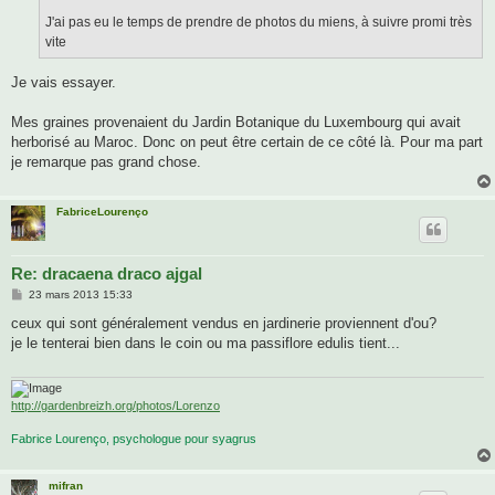
J'ai pas eu le temps de prendre de photos du miens, à suivre promi très
vite
Je vais essayer.
Mes graines provenaient du Jardin Botanique du Luxembourg qui avait
herborisé au Maroc. Donc on peut être certain de ce côté là. Pour ma part
je remarque pas grand chose.
FabriceLourenço
Re: dracaena draco ajgal
M
23 mars 2013 15:33
e
s
ceux qui sont généralement vendus en jardinerie proviennent d'ou?
s
je le tenterai bien dans le coin ou ma passiflore edulis tient...
a
g
e
http://gardenbreizh.org/photos/Lorenzo
Fabrice Lourenço, psychologue pour syagrus
mifran