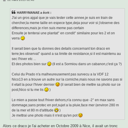
e
s
s
HARRYMANAE a écrit :
a
g
J'ai un gros ajgal que je vais tester cette annee,je suis en train de
e
chercher,la meme taille en espece type,deja pour voir si j'observe des
differences,mais je n'en suis meme pas certain
Ensuite je tenterai une plantat° en condit° similaire pour les 2 et on
verra
Il serait bien que tu donnes des details concernant ton draco en
terre,tes observat° quand a sa limite de resistance,si il est maintenu au
sec l'hiver etc ...
Et des photos bien sur
(Il est a Sormiou dans un cabanon,c'est ça ?)
Celui du Prado n'a malheureusement pas survecu a la VDF 12
Nico13 en a trouve un autre sur la corniche,mais nous ne savons pas si
il etait la pour l'hiver dernier
(il serait bien de mettre sa photo sur ce
post,Nico si tu me lis
)
Le mien a passe tout l'hiver dehors,n'a connu que -2° en max sans
dommage,sans protec en pot,sujet a la pluie,face mer (environ 280 m
de la mer et 80 m d'altitude
)
Je mettrai une photo mais il n'est qu'en pot
Alors ce draco je l'ai acheter en Octobre 2009 à Nice, il avait un tronc