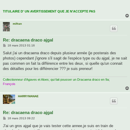
TITULAIRE D' UN AVERTISSEMENT QUE JE N'ACCEPTE PAS
mifran
Re: dracaena draco ajgal
M
18 mars 2013 01:16
e
s
Salut j'ai un dracaena draco depuis plusieur année (je posterais des
s
photos) cependant j'ignore s'il sagit de l'espèce type ou du ajgal, je ne sait
a
g
pas commen on fait la différence entre les deux, si quelle qu'un connait
e
des détailles pour les différencier ??? je suis preneur!
Collectionneur d'Agaves et Aloes; qui fait pousser un Dracaena draco en 9a
;
François
HARRYMANAE
Re: dracaena draco ajgal
M
18 mars 2013 09:22
e
s
J'ai un gros ajgal que je vais tester cette annee,je suis en train de
s