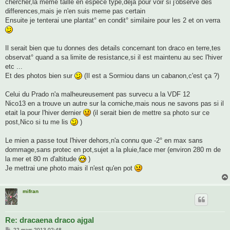
chercher,la meme taille en espece type,deja pour voir si j'observe des
a
g
differences,mais je n'en suis meme pas certain
e
Ensuite je tenterai une plantat° en condit° similaire pour les 2 et on verra
Il serait bien que tu donnes des details concernant ton draco en terre,tes
observat° quand a sa limite de resistance,si il est maintenu au sec l'hiver
etc ...
Et des photos bien sur
(Il est a Sormiou dans un cabanon,c'est ça ?)
Celui du Prado n'a malheureusement pas survecu a la VDF 12
Nico13 en a trouve un autre sur la corniche,mais nous ne savons pas si il
etait la pour l'hiver dernier
(il serait bien de mettre sa photo sur ce
post,Nico si tu me lis
)
Le mien a passe tout l'hiver dehors,n'a connu que -2° en max sans
dommage,sans protec en pot,sujet a la pluie,face mer (environ 280 m de
la mer et 80 m d'altitude
)
Je mettrai une photo mais il n'est qu'en pot
mifran
Re: dracaena draco ajgal
M
22 mars 2013 02:48