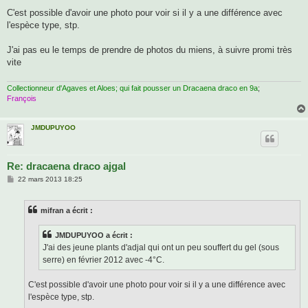
C'est possible d'avoir une photo pour voir si il y a une différence avec
l'espèce type, stp.
J'ai pas eu le temps de prendre de photos du miens, à suivre promi très
vite
Collectionneur d'Agaves et Aloes; qui fait pousser un Dracaena draco en 9a
;
François
JMDUPUYOO
Re: dracaena draco ajgal
M
22 mars 2013 18:25
e
s
s
mifran a écrit :
a
g
e
JMDUPUYOO a écrit :
J'ai des jeune plants d'adjal qui ont un peu souffert du gel (sous
serre) en février 2012 avec -4°C.
C'est possible d'avoir une photo pour voir si il y a une différence avec
l'espèce type, stp.