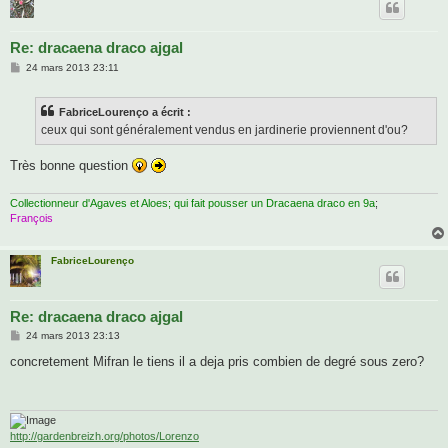
Re: dracaena draco ajgal
M
24 mars 2013 23:11
e
s
s
FabriceLourenço a écrit :
a
g
ceux qui sont généralement vendus en jardinerie proviennent d'ou?
e
Très bonne question
Collectionneur d'Agaves et Aloes; qui fait pousser un Dracaena draco en 9a
;
François
FabriceLourenço
Re: dracaena draco ajgal
M
24 mars 2013 23:13
e
s
concretement Mifran le tiens il a deja pris combien de degré sous zero?
s
a
g
e
http://gardenbreizh.org/photos/Lorenzo