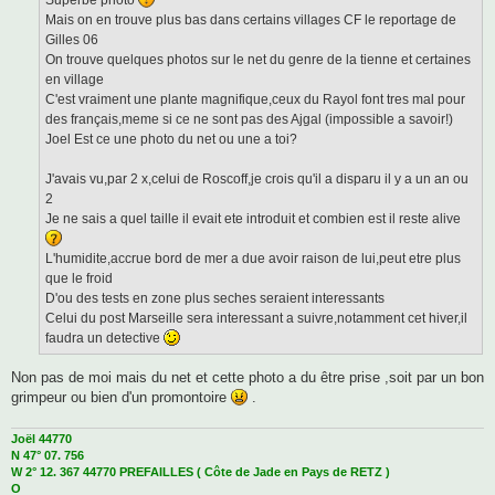
e
Mais on en trouve plus bas dans certains villages CF le reportage de
Gilles 06
On trouve quelques photos sur le net du genre de la tienne et certaines
en village
C'est vraiment une plante magnifique,ceux du Rayol font tres mal pour
des français,meme si ce ne sont pas des Ajgal (impossible a savoir!)
Joel Est ce une photo du net ou une a toi?
J'avais vu,par 2 x,celui de Roscoff,je crois qu'il a disparu il y a un an ou
2
Je ne sais a quel taille il evait ete introduit et combien est il reste alive
L'humidite,accrue bord de mer a due avoir raison de lui,peut etre plus
que le froid
D'ou des tests en zone plus seches seraient interessants
Celui du post Marseille sera interessant a suivre,notamment cet hiver,il
faudra un detective
Non pas de moi mais du net et cette photo a du être prise ,soit par un bon
grimpeur ou bien d'un promontoire
.
Joël 44770
N 47° 07. 756
W 2° 12. 367 44770 PREFAILLES ( Côte de Jade en Pays de RETZ )
O